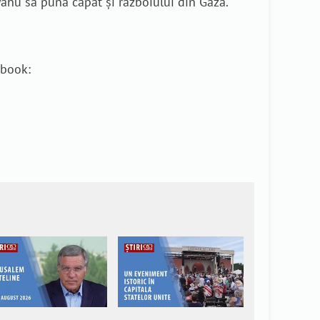
anyahu să pună capăt și războiului din Gaza.
ebook: