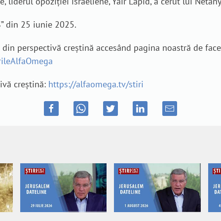
e, liderul opoziției israeliene, Yair Lapid, a cerut lui Net
” din 25 iunie 2025.
e din perspectivă creștină accesând pagina noastră de fac
irileAlfaOmega
tivă creștină:
https://alfaomega.tv/stiri