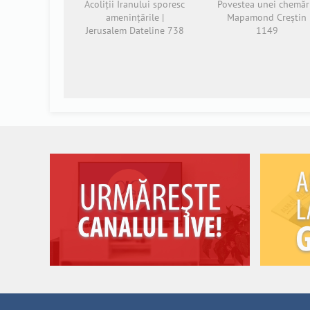
Acoliții Iranului sporesc
Povestea unei chemări
amenințările |
Mapamond Creștin
Jerusalem Dateline 738
1149