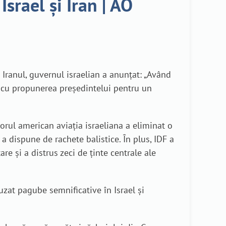
Israel și Iran | AO
Iranul, guvernul israelian a anunțat: „Având
rd cu propunerea președintelui pentru un
utorul american aviația israeliana a eliminat o
a dispune de rachete balistice. În plus, IDF a
re și a distrus zeci de ținte centrale ale
uzat pagube semnificative în Israel și