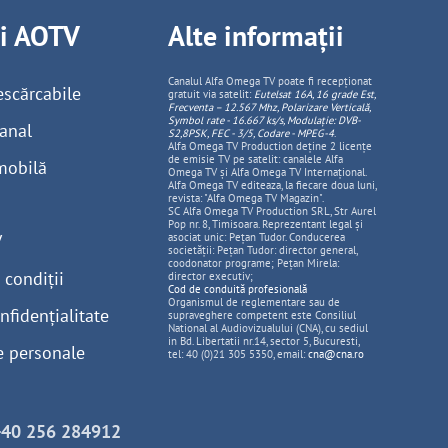
ii AOTV
Alte informații
Canalul Alfa Omega TV poate fi recepționat
escărcabile
gratuit via satelit:
Eutelsat 16A, 16 grade Est,
Frecventa – 12.567 Mhz, Polarizare
Vertica
lă,
Symbol rate - 16.667 ks/s, Modulație: DVB-
anal
S2,8PSK, FEC - 3/5, Codare - MPEG-4
.
Alfa Omega TV Production deține 2 licențe
de emisie TV pe satelit: canalele Alfa
mobilă
Omega TV și Alfa Omega TV Internațional.
Alfa Omega TV editeaza, la fiecare doua luni,
revista: "Alfa Omega TV Magazin".
SC Alfa Omega TV Production SRL, Str Aurel
Pop nr. 8, Timisoara. Reprezentant legal și
V
asociat unic: Pețan Tudor. Conducerea
societății: Pețan Tudor: director general,
coodonator programe; Pețan Mirela:
 condiții
director executiv;
Cod de conduită profesională
Organismul de reglementare sau de
nfidențialitate
supraveghere competent este Consiliul
National al Audiovizualului (CNA), cu sediul
in Bd. Libertatii nr.14, sector 5, Bucuresti,
e personale
tel: 40 (0)21 305 5350, email:
cna@cna.ro
+40 256 284912