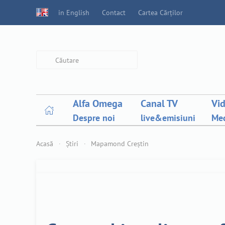
in English
Contact
Cartea Cărților
Type 2 or more characters for
results.
Alfa Omega
Canal TV
Vi
Despre noi
live&emisiuni
Med
Acasă
Știri
Mapamond Creștin