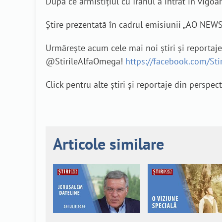
Dupa ce armistițiul cu Iranul a intrat în vigoar
Știre prezentată în cadrul emisiunii „AO NEWS
Urmărește acum cele mai noi știri și reportaj
@StirileAlfaOmega!
https://facebook.com/St
Click pentru alte știri și reportaje din perspec
Articole similare