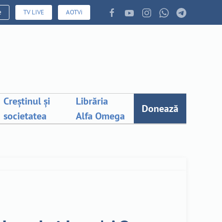
e
TV LIVE
AOTVi
Creștinul și
Librăria
Donează
societatea
Alfa Omega