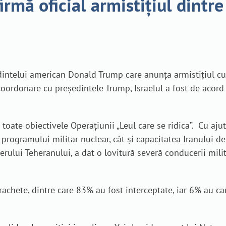
rmă oficial armistițiul dintre 
dintelui american Donald Trump care anunța armistițiul cu 
ă coordonare cu președintele Trump, Israelul a fost de aco
ns toate obiectivele Operațiunii „Leul care se ridica”. Cu aj
rogramului militar nuclear, cât și capacitatea Iranului de 
rului Teheranului, a dat o lovitură severă conducerii milita
rachete, dintre care 83% au fost interceptate, iar 6% au ca