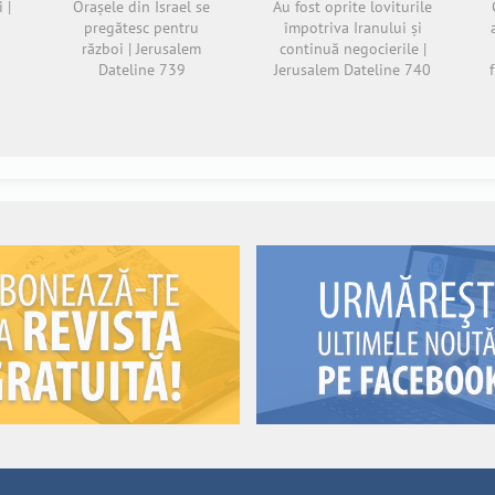
 |
Orașele din Israel se
Au fost oprite loviturile
pregătesc pentru
împotriva Iranului și
război | Jerusalem
continuă negocierile |
Dateline 739
Jerusalem Dateline 740