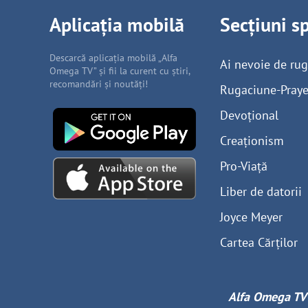
Aplicația mobilă
Secțiuni s
Descarcă aplicația mobilă „Alfa
Ai nevoie de ru
Omega TV” și fii la curent cu știri,
recomandări și noutăți!
Rugaciune-Praye
Devoțional
Creaționism
Pro-Viață
Liber de datorii
Joyce Meyer
Cartea Cărților
Alfa Omega TV