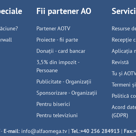
peciale
Fii partener AO
Servic
găciune?
Partener AOTV
Resurse d
rwall
Proiecte - fii parte
Recepție c
Donații - card bancar
Aplicația 
3,5% din impozit -
Revistă
Persoane
Tu și AOT
Publicitate - Organizații
Termeni și
Sponsorizare - Organizații
Politică co
Pentru biserici
Acord dat
Pentru televiziuni
(GDPR)
-
E-mail:
info@alfaomega.tv
|
Tel.:+40 256 284913
|
Fax: