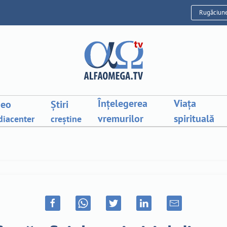
Rugăciun
Înțelegerea
Viața
deo
Știri
vremurilor
spirituală
iacenter
creștine