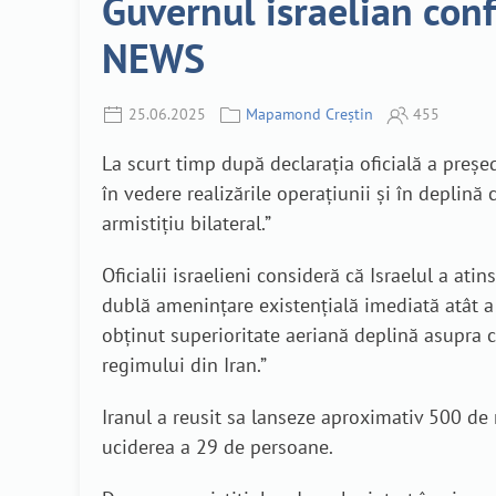
Guvernul israelian confi
NEWS
25.06.2025
Mapamond Creștin
455
La scurt timp după declarația oficială a preșe
în vedere realizările operațiunii și în deplin
armistițiu bilateral.”
Oficialii israelieni consideră că Israelul a ati
dublă amenințare existențială imediată atât a p
obținut superioritate aeriană deplină asupra ce
regimului din Iran.”
Iranul a reusit sa lanseze aproximativ 500 de 
uciderea a 29 de persoane.