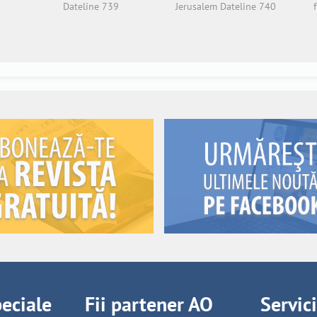
Dateline 739
Jerusalem Dateline 740
peciale
Fii partener AO
Servic