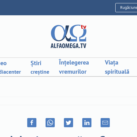
Rugăciun
Înțelegerea
Viața
deo
Știri
vremurilor
spirituală
iacenter
creștine