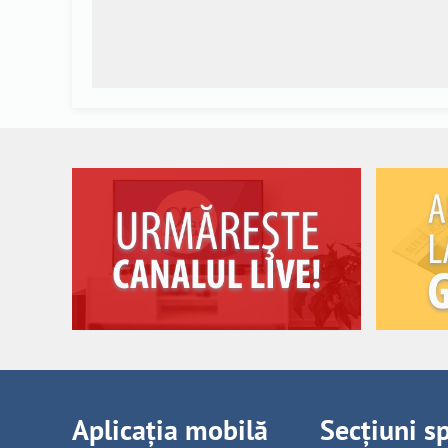
Aplicația mobilă
Secțiuni s