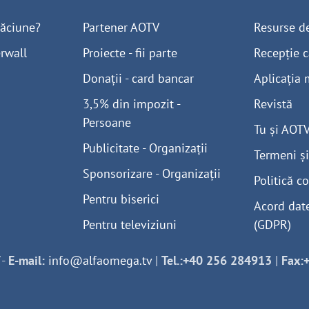
găciune?
Partener AOTV
Resurse d
rwall
Proiecte - fii parte
Recepție c
Donații - card bancar
Aplicația 
3,5% din impozit -
Revistă
Persoane
Tu și AOT
Publicitate - Organizații
Termeni și
Sponsorizare - Organizații
Politică co
Pentru biserici
Acord dat
Pentru televiziuni
(GDPR)
-
E-mail:
info@alfaomega.tv
|
Tel.:+40 256 284913
|
Fax: