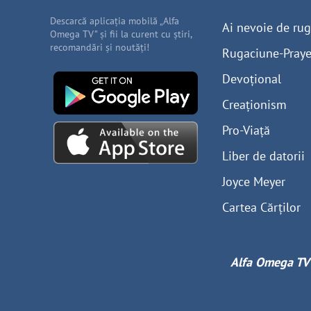
Descarcă aplicația mobilă „Alfa
Ai nevoie de ru
Omega TV” și fii la curent cu știri,
recomandări și noutăți!
Rugaciune-Praye
Devoțional
Creaționism
Pro-Viață
Liber de datorii
Joyce Meyer
Cartea Cărților
Alfa Omega TV