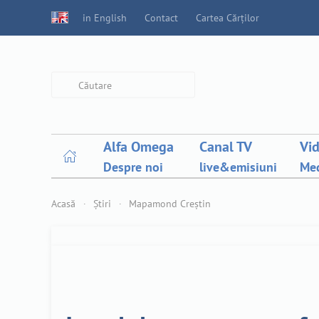
in English
Contact
Cartea Cărților
Type 2 or more characters for
results.
Alfa Omega
Canal TV
Vi
Despre noi
live&emisiuni
Med
Acasă
Știri
Mapamond Creștin