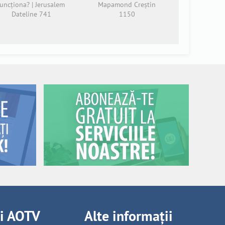
funcționa? | Jerusalem
Mapamond Creștin
Dateline 741
1150
ii AOTV
Alte informații