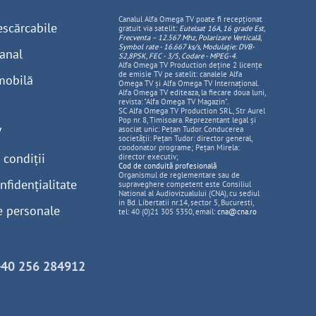
Canalul Alfa Omega TV poate fi recepționat
escărcabile
gratuit via satelit:
Eutelsat 16A, 16 grade Est,
Frecventa – 12.567 Mhz, Polarizare
Vertica
lă,
Symbol rate - 16.667 ks/s, Modulație: DVB-
anal
S2,8PSK, FEC - 3/5, Codare - MPEG-4
.
Alfa Omega TV Production deține 2 licențe
de emisie TV pe satelit: canalele Alfa
mobilă
Omega TV și Alfa Omega TV Internațional.
Alfa Omega TV editeaza, la fiecare doua luni,
revista: "Alfa Omega TV Magazin".
SC Alfa Omega TV Production SRL, Str Aurel
Pop nr. 8, Timisoara. Reprezentant legal și
V
asociat unic: Pețan Tudor. Conducerea
societății: Pețan Tudor: director general,
coodonator programe; Pețan Mirela:
 condiții
director executiv;
Cod de conduită profesională
Organismul de reglementare sau de
nfidențialitate
supraveghere competent este Consiliul
National al Audiovizualului (CNA), cu sediul
in Bd. Libertatii nr.14, sector 5, Bucuresti,
e personale
tel: 40 (0)21 305 5350, email:
cna@cna.ro
+40 256 284912