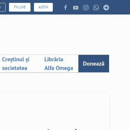
e
TV LIVE
AOTVi
Creștinul și
Librăria
Donează
societatea
Alfa Omega