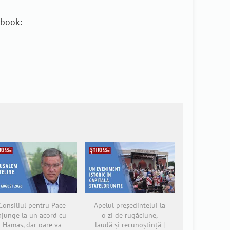
ebook:
Consiliul pentru Pace
Apelul președintelui la
ajunge la un acord cu
o zi de rugăciune,
Hamas, dar oare va
laudă și recunoștință |