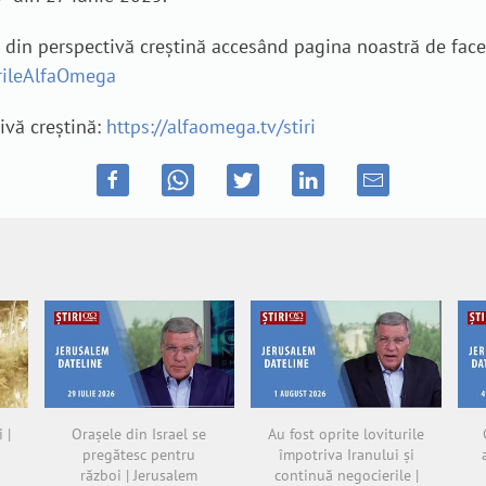
e din perspectivă creștină accesând pagina noastră de fac
irileAlfaOmega
tivă creștină:
https://alfaomega.tv/stiri
 |
Orașele din Israel se
Au fost oprite loviturile
pregătesc pentru
împotriva Iranului și
război | Jerusalem
continuă negocierile |