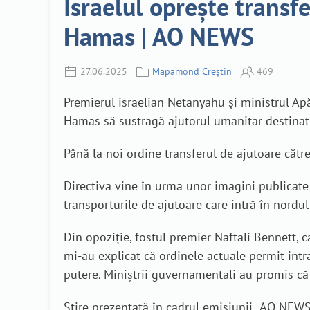
Israelul oprește transf
Hamas | AO NEWS
27.06.2025
Mapamond Creștin
469
Premierul israelian Netanyahu și ministrul Apă
Hamas să sustragă ajutorul umanitar destinat c
Până la noi ordine transferul de ajutoare către
Directiva vine în urma unor imagini publicate 
transporturile de ajutoare care intră în nordul
Din opoziție, fostul premier Naftali Bennett, c
mi-au explicat că ordinele actuale permit in
putere. Miniștrii guvernamentali au promis că 
Știre prezentată în cadrul emisiunii „AO NEWS