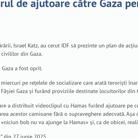
erul de ajutoare către Gaza pe
rării, Israel Katz, au cerut IDF să prezinte un plan de acț
ivililor din Gaza.
 Gaza a fost oprit.
miercuri pe rețelele de socializare care arată teroriști î
 Fâșiei Gaza și furând proviziile destinate locuitorilor din 
are a distribuit videoclipul cu Hamas furând ajutoare pe co
trarea acestor camioane fără o supraveghere adecvată. Aș
«niciun bob nu va ajunge la Hamas» și, ca de obicei, reali
” din 27 iunie 2025.