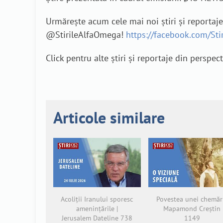
Urmărește acum cele mai noi știri și reportaj
@StirileAlfaOmega!
https://facebook.com/St
Click pentru alte știri și reportaje din perspec
Articole similare
Acoliții Iranului sporesc
Povestea unei chemări
amenințările |
Mapamond Creștin
Jerusalem Dateline 738
1149