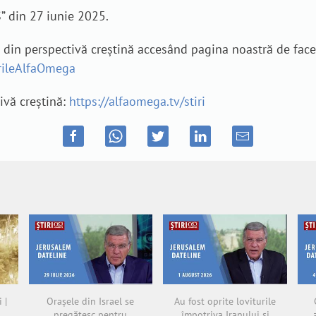
” din 27 iunie 2025.
e din perspectivă creștină accesând pagina noastră de fac
irileAlfaOmega
tivă creștină:
https://alfaomega.tv/stiri
 |
Orașele din Israel se
Au fost oprite loviturile
pregătesc pentru
împotriva Iranului și