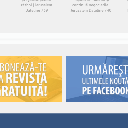
război | Jerusalem
continuă negocierile |
Dateline 739
Jerusalem Dateline 740