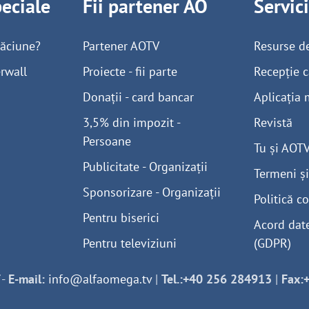
peciale
Fii partener AO
Servic
găciune?
Partener AOTV
Resurse d
rwall
Proiecte - fii parte
Recepție c
Donații - card bancar
Aplicația 
3,5% din impozit -
Revistă
Persoane
Tu și AOT
Publicitate - Organizații
Termeni și
Sponsorizare - Organizații
Politică co
Pentru biserici
Acord dat
Pentru televiziuni
(GDPR)
-
E-mail:
info@alfaomega.tv
|
Tel.:+40 256 284913
|
Fax: