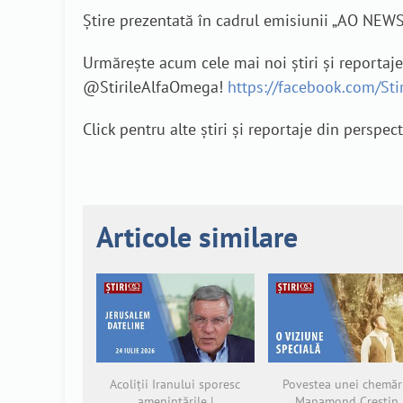
Știre prezentată în cadrul emisiunii „AO NEWS
Urmărește acum cele mai noi știri și reportaj
@StirileAlfaOmega!
https://facebook.com/St
Click pentru alte știri și reportaje din perspec
Articole similare
Acoliții Iranului sporesc
Povestea unei chemări
amenințările |
Mapamond Creștin