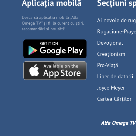
Aplicația mobilă
Secțiuni s
Descarcă aplicația mobilă „Alfa
Ai nevoie de ru
Omega TV” și fii la curent cu știri,
recomandări și noutăți!
Rugaciune-Praye
Devoțional
Creaționism
Pro-Viață
Liber de datorii
Joyce Meyer
Cartea Cărților
Alfa Omega TV