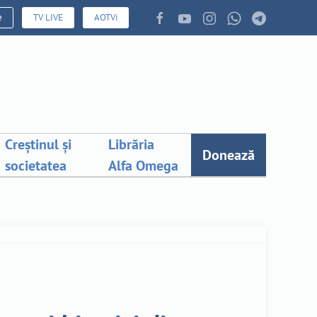
e
TV LIVE
AOTVi
Creștinul și
Librăria
Donează
societatea
Alfa Omega