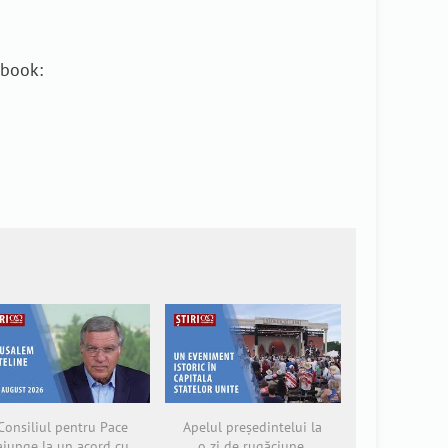
ebook:
Consiliul pentru Pace
Apelul președintelui la
ajunge la un acord cu
o zi de rugăciune,