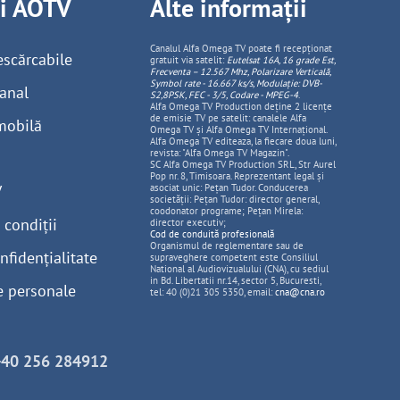
ii AOTV
Alte informații
Canalul Alfa Omega TV poate fi recepționat
escărcabile
gratuit via satelit:
Eutelsat 16A, 16 grade Est,
Frecventa – 12.567 Mhz, Polarizare
Vertica
lă,
Symbol rate - 16.667 ks/s, Modulație: DVB-
anal
S2,8PSK, FEC - 3/5, Codare - MPEG-4
.
Alfa Omega TV Production deține 2 licențe
de emisie TV pe satelit: canalele Alfa
mobilă
Omega TV și Alfa Omega TV Internațional.
Alfa Omega TV editeaza, la fiecare doua luni,
revista: "Alfa Omega TV Magazin".
SC Alfa Omega TV Production SRL, Str Aurel
Pop nr. 8, Timisoara. Reprezentant legal și
V
asociat unic: Pețan Tudor. Conducerea
societății: Pețan Tudor: director general,
coodonator programe; Pețan Mirela:
 condiții
director executiv;
Cod de conduită profesională
Organismul de reglementare sau de
nfidențialitate
supraveghere competent este Consiliul
National al Audiovizualului (CNA), cu sediul
in Bd. Libertatii nr.14, sector 5, Bucuresti,
e personale
tel: 40 (0)21 305 5350, email:
cna@cna.ro
+40 256 284912