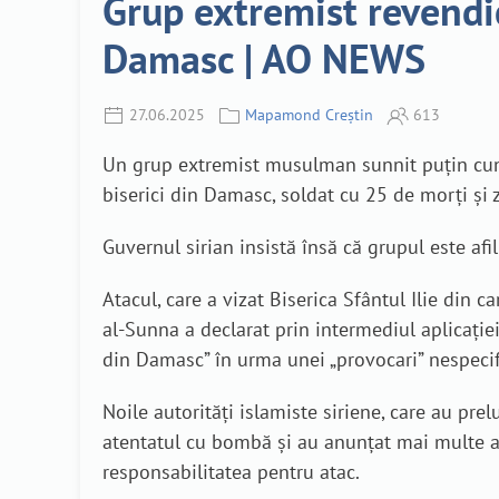
Grup extremist revendi
Damasc | AO NEWS
27.06.2025
Mapamond Creștin
613
Un grup extremist musulman sunnit puțin cuno
biserici din Damasc, soldat cu 25 de morți și z
Guvernul sirian insistă însă că grupul este afil
Atacul, care a vizat Biserica Sfântul Ilie din c
al-Sunna a declarat prin intermediul aplicație
din Damasc” în urma unei „provocari” nespecif
Noile autorități islamiste siriene, care au pr
atentatul cu bombă și au anunțat mai multe ares
responsabilitatea pentru atac.