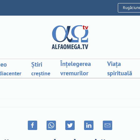
Rugăciun
Înțelegerea
Viața
deo
Știri
vremurilor
spirituală
iacenter
creștine