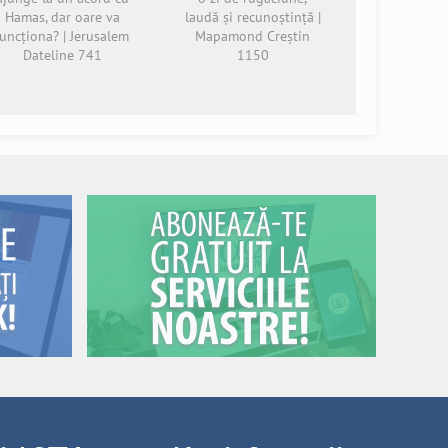
Hamas, dar oare va
laudă și recunoștință |
funcționa? | Jerusalem
Mapamond Creștin
Dateline 741
1150