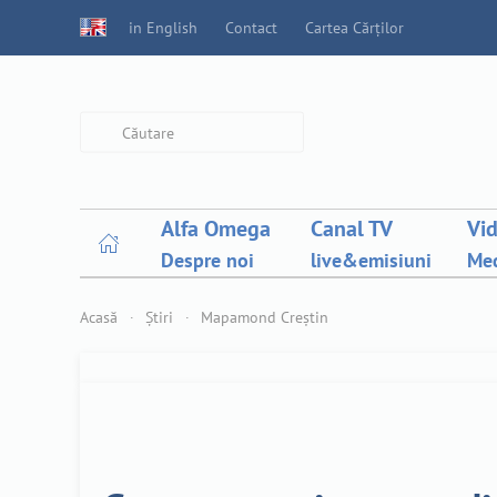
in English
Contact
Cartea Cărților
Type 2 or more characters for
results.
Alfa Omega
Canal TV
Vi
Despre noi
live&emisiuni
Med
Acasă
Știri
Mapamond Creștin