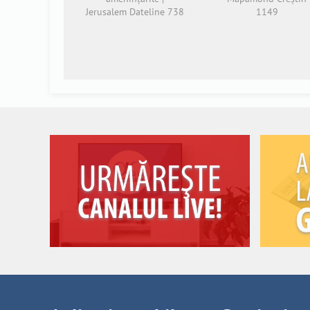
Jerusalem Dateline 738
1149