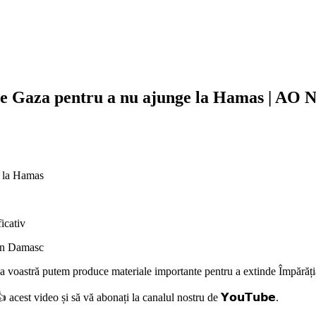
ătre Gaza pentru a nu ajunge la Hamas | AO 
ge la Hamas
icativ
din Damasc
erea voastră putem produce materiale importante pentru a extinde Împără
 acest video și să vă abonați la canalul nostru de 𝗬𝗼𝘂𝗧𝘂𝗯𝗲.