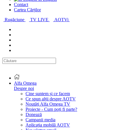
Contact
Cartea Cărților
Rugăciune
TV LIVE
AOTVi
Alfa Omega
Despre noi
Cine suntem și ce facem
Ce spun alții despre AOTV
Noutăți Alfa Omega TV
Proiecte - Cum poți fi parte?
Donează
Campanii media
Aplicația mobilă AOTV