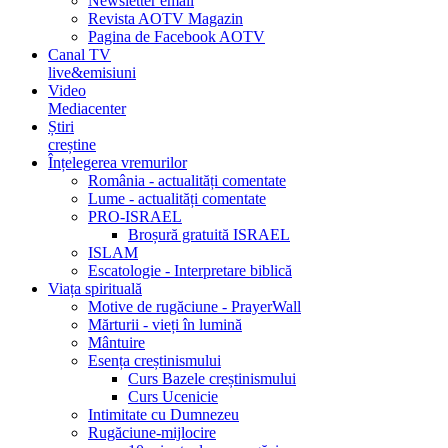
Newsletter email
Revista AOTV Magazin
Pagina de Facebook AOTV
Canal TV
live&emisiuni
Video
Mediacenter
Știri
creștine
Înțelegerea vremurilor
România - actualități comentate
Lume - actualități comentate
PRO-ISRAEL
Broșură gratuită ISRAEL
ISLAM
Escatologie - Interpretare biblică
Viața spirituală
Motive de rugăciune - PrayerWall
Mărturii - vieți în lumină
Mântuire
Esența creștinismului
Curs Bazele creștinismului
Curs Ucenicie
Intimitate cu Dumnezeu
Rugăciune-mijlocire