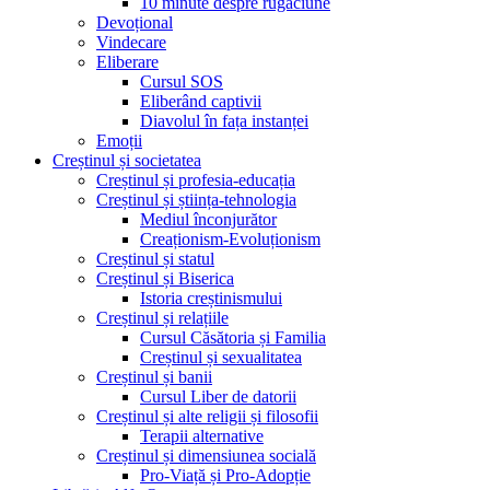
10 minute despre rugăciune
Devoțional
Vindecare
Eliberare
Cursul SOS
Eliberând captivii
Diavolul în fața instanței
Emoții
Creștinul și societatea
Creștinul și profesia-educația
Creștinul și știința-tehnologia
Mediul înconjurător
Creaționism-Evoluționism
Creștinul și statul
Creștinul și Biserica
Istoria creștinismului
Creștinul și relațiile
Cursul Căsătoria și Familia
Creștinul și sexualitatea
Creștinul și banii
Cursul Liber de datorii
Creștinul și alte religii și filosofii
Terapii alternative
Creștinul și dimensiunea socială
Pro-Viață și Pro-Adopție