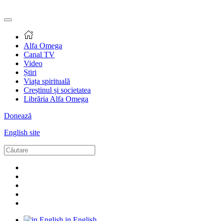
Alfa Omega
Canal TV
Video
Știri
Viața spirituală
Creștinul și societatea
Librăria Alfa Omega
Donează
English site
in English