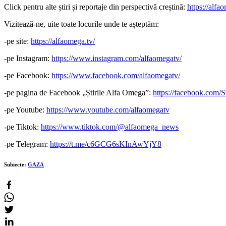
Click pentru alte știri și reportaje din perspectivă creștină:
https://alfao
Vizitează-ne, uite toate locurile unde te așteptăm:
-pe site:
https://alfaomega.tv/
-pe Instagram:
https://www.instagram.com/alfaomegatv/
-pe Facebook:
https://www.facebook.com/alfaomegatv/
-pe pagina de Facebook „Știrile Alfa Omega”:
https://facebook.com/
-pe Youtube:
https://www.youtube.com/alfaomegatv
-pe Tiktok:
https://www.tiktok.com/@alfaomega_news
-pe Telegram:
https://t.me/c6GCG6sKInAwYjY8
Subiecte:
GAZA