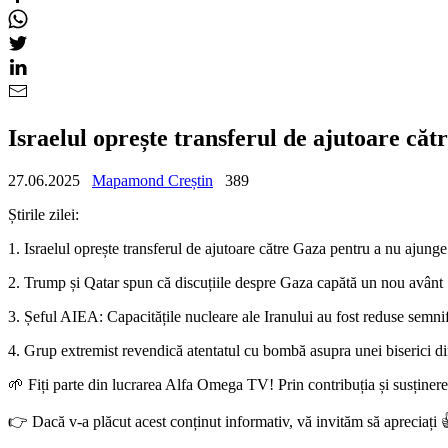
Israelul oprește transferul de ajutoare c
27.06.2025
Mapamond Creștin
389
Știrile zilei:
1. Israelul oprește transferul de ajutoare către Gaza pentru a nu ajun
2. Trump și Qatar spun că discuțiile despre Gaza capătă un nou avânt
3. Șeful AIEA: Capacitățile nucleare ale Iranului au fost reduse semnif
4. Grup extremist revendică atentatul cu bombă asupra unei biserici 
🌱 Fiți parte din lucrarea Alfa Omega TV! Prin contribuția și susțin
👉 Dacă v-a plăcut acest conținut informativ, vă invităm să apreciați 👍