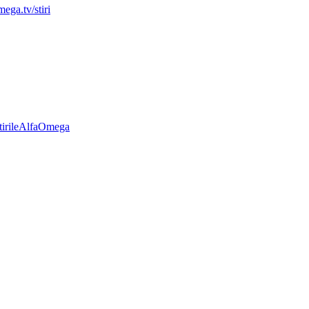
mega.tv/stiri
StirileAlfaOmega