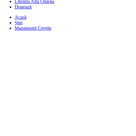
Librăria Alfa Omega
Donează
Acasă
Știri
Mapamond Creștin