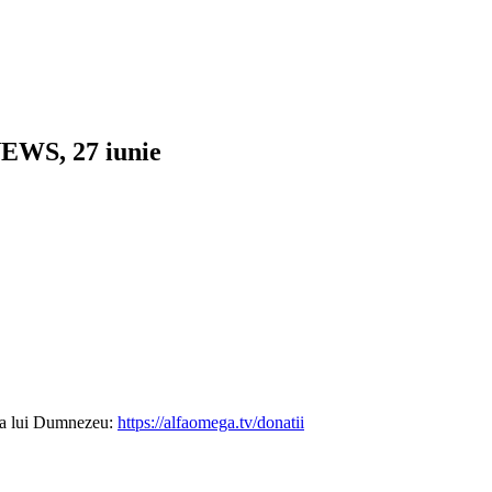
NEWS, 27 iunie
ția lui Dumnezeu:
https://alfaomega.tv/donatii