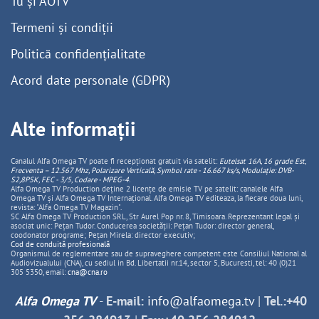
Tu și AOTV
Termeni și condiții
Politică confidențialitate
Acord date personale (GDPR)
Alte informații
Canalul Alfa Omega TV poate fi recepționat gratuit via satelit:
Eutelsat 16A, 16 grade Est,
Frecventa – 12.567 Mhz, Polarizare
Vertica
lă, Symbol rate - 16.667 ks/s, Modulație: DVB-
S2,8PSK, FEC - 3/5, Codare - MPEG-4
.
Alfa Omega TV Production deține 2 licențe de emisie TV pe satelit: canalele Alfa
Omega TV și Alfa Omega TV Internațional. Alfa Omega TV editeaza, la fiecare doua luni,
revista: "Alfa Omega TV Magazin".
SC Alfa Omega TV Production SRL, Str Aurel Pop nr. 8, Timisoara. Reprezentant legal și
asociat unic: Pețan Tudor. Conducerea societății: Pețan Tudor: director general,
coodonator programe; Pețan Mirela: director executiv;
Cod de conduită profesională
Organismul de reglementare sau de supraveghere competent este Consiliul National al
Audiovizualului (CNA), cu sediul in Bd. Libertatii nr.14, sector 5, Bucuresti, tel: 40 (0)21
305 5350, email:
cna@cna.ro
Alfa Omega TV
-
E-mail:
info@alfaomega.tv
|
Tel.:+40