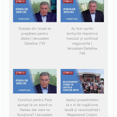
Orașele din Israel se
Au fost oprite
pregătesc pentru
loviturile împotriva
război | Jerusalem
Iranului și continuă
Dateline 739
negocierile |
Jerusalem Dateline
740
Consiliul pentru Pace
Apelul președintelui
ajunge la un acord cu
la o zi de rugăciune,
Hamas, dar oare va
laudă și recunoștință |
funcționa? | Jerusalem
Mapamond Creștin