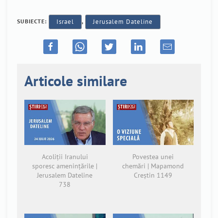
SUBIECTE:
Israel
,
Jerusalem Dateline
Articole similare
Acoliții Iranului
Povestea unei
sporesc amenințările |
chemări | Mapamond
Jerusalem Dateline
Creștin 1149
738