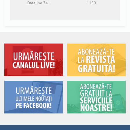
Dateline 741
1150