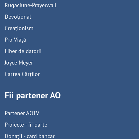
Rugaciune-Prayerwall
Devoțional
Creaționism
Pro-Viață
Liber de datorii
Joyce Meyer
Cartea Cărților
Fii partener AO
Partener AOTV
Proiecte - fii parte
Donații - card bancar