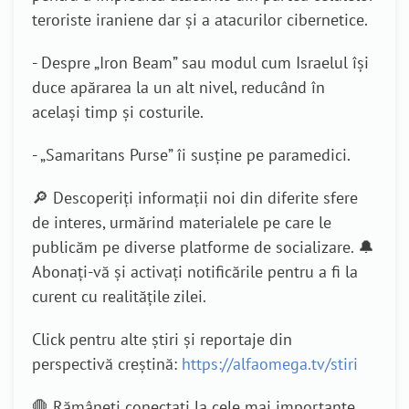
teroriste iraniene dar și a atacurilor cibernetice.
- Despre „Iron Beam” sau modul cum Israelul își
duce apărarea la un alt nivel, reducând în
același timp și costurile.
- „Samaritans Purse” îi susține pe paramedici.
🔎 Descoperiți informații noi din diferite sfere
de interes, urmărind materialele pe care le
publicăm pe diverse platforme de socializare. 🔔
Abonați-vă și activați notificările pentru a fi la
curent cu realitățile zilei.
Click pentru alte știri și reportaje din
perspectivă creștină:
https://alfaomega.tv/stiri
🛑 Rămâneți conectați la cele mai importante