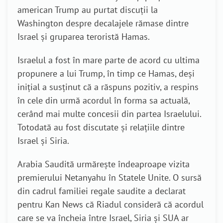
american Trump au purtat discuții la
Washington despre decalajele rămase dintre
Israel și gruparea teroristă Hamas.
Israelul a fost în mare parte de acord cu ultima
propunere a lui Trump, în timp ce Hamas, deși
inițial a susținut că a răspuns pozitiv, a respins
în cele din urmă acordul în forma sa actuală,
cerând mai multe concesii din partea Israelului.
Totodată au fost discutate și relațiile dintre
Israel și Siria.
Arabia Saudită urmărește îndeaproape vizita
premierului Netanyahu în Statele Unite. O sursă
din cadrul familiei regale saudite a declarat
pentru Kan News că Riadul consideră că acordul
care se va încheia între Israel, Siria și SUA ar