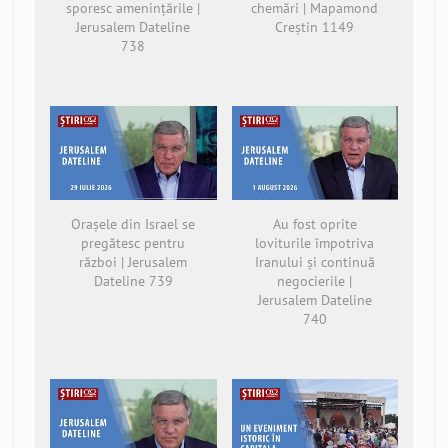
sporesc amenințările |
chemări | Mapamond
Jerusalem Dateline
Creștin 1149
738
Orașele din Israel se
Au fost oprite
pregătesc pentru
loviturile împotriva
război | Jerusalem
Iranului și continuă
Dateline 739
negocierile |
Jerusalem Dateline
740