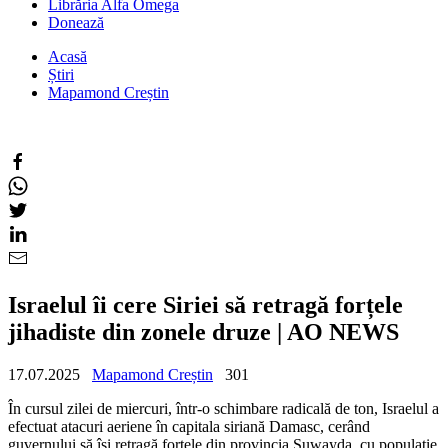
Librăria Alfa Omega
Donează
Acasă
Știri
Mapamond Creștin
Israelul îi cere Siriei să retragă forțele
jihadiste din zonele druze | AO NEWS
17.07.2025
Mapamond Creștin
301
În cursul zilei de miercuri, într-o schimbare radicală de ton, Israelul a
efectuat atacuri aeriene în capitala siriană Damasc, cerând
guvernului să își retragă forțele din provincia Suwayda, cu populație