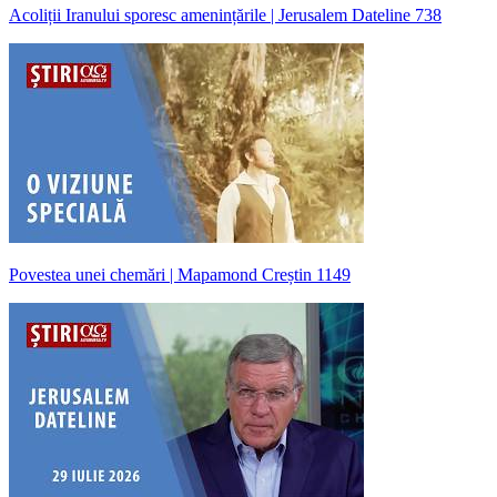
Acoliții Iranului sporesc amenințările | Jerusalem Dateline 738
Povestea unei chemări | Mapamond Creștin 1149