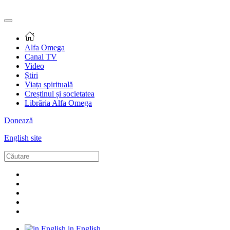
Alfa Omega
Canal TV
Video
Știri
Viața spirituală
Creștinul și societatea
Librăria Alfa Omega
Donează
English site
in English