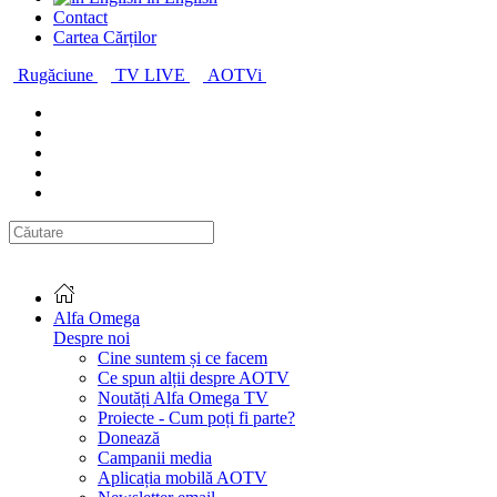
Contact
Cartea Cărților
Rugăciune
TV LIVE
AOTVi
Alfa Omega
Despre noi
Cine suntem și ce facem
Ce spun alții despre AOTV
Noutăți Alfa Omega TV
Proiecte - Cum poți fi parte?
Donează
Campanii media
Aplicația mobilă AOTV