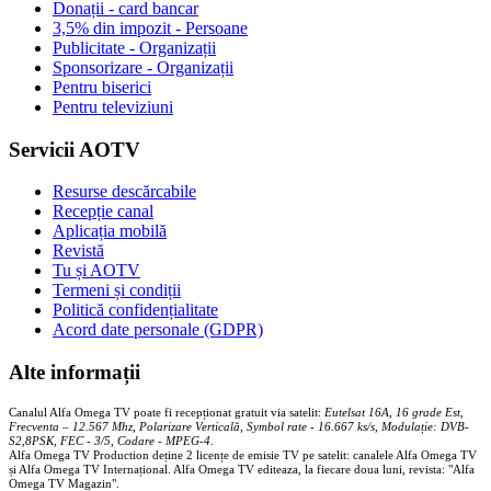
Donații - card bancar
3,5% din impozit - Persoane
Publicitate - Organizații
Sponsorizare - Organizații
Pentru biserici
Pentru televiziuni
Servicii AOTV
Resurse descărcabile
Recepție canal
Aplicația mobilă
Revistă
Tu și AOTV
Termeni și condiții
Politică confidențialitate
Acord date personale (GDPR)
Alte informații
Canalul Alfa Omega TV poate fi recepționat gratuit via satelit:
Eutelsat 16A, 16 grade Est,
Frecventa – 12.567 Mhz, Polarizare
Vertica
lă, Symbol rate - 16.667 ks/s, Modulație: DVB-
S2,8PSK, FEC - 3/5, Codare - MPEG-4
.
Alfa Omega TV Production deține 2 licențe de emisie TV pe satelit: canalele Alfa Omega TV
și Alfa Omega TV Internațional. Alfa Omega TV editeaza, la fiecare doua luni, revista: "Alfa
Omega TV Magazin".