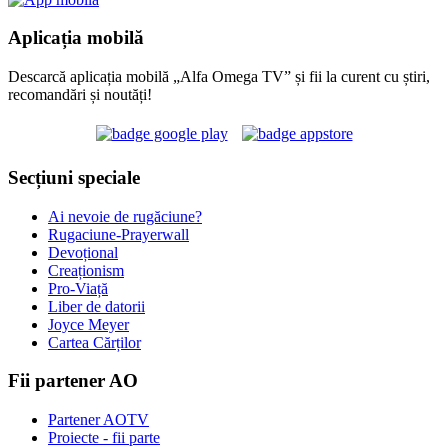
Aplicația mobilă
Descarcă aplicația mobilă „Alfa Omega TV” și fii la curent cu știri,
recomandări și noutăți!
Secțiuni speciale
Ai nevoie de rugăciune?
Rugaciune-Prayerwall
Devoțional
Creaționism
Pro-Viață
Liber de datorii
Joyce Meyer
Cartea Cărților
Fii partener AO
Partener AOTV
Proiecte - fii parte