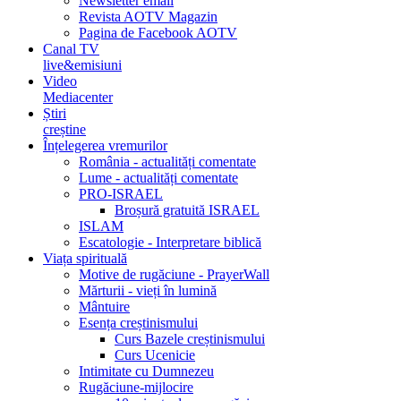
Newsletter email
Revista AOTV Magazin
Pagina de Facebook AOTV
Canal TV
live&emisiuni
Video
Mediacenter
Știri
creștine
Înțelegerea vremurilor
România - actualități comentate
Lume - actualități comentate
PRO-ISRAEL
Broșură gratuită ISRAEL
ISLAM
Escatologie - Interpretare biblică
Viața spirituală
Motive de rugăciune - PrayerWall
Mărturii - vieți în lumină
Mântuire
Esența creștinismului
Curs Bazele creștinismului
Curs Ucenicie
Intimitate cu Dumnezeu
Rugăciune-mijlocire