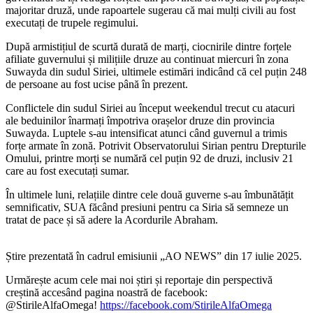
majoritar druză, unde rapoartele sugerau că mai mulți civili au fost
executați de trupele regimului.
După armistițiul de scurtă durată de marți, ciocnirile dintre forțele
afiliate guvernului și milițiile druze au continuat miercuri în zona
Suwayda din sudul Siriei, ultimele estimări indicând că cel puțin 248
de persoane au fost ucise până în prezent.
Conflictele din sudul Siriei au început weekendul trecut cu atacuri
ale beduinilor înarmați împotriva orașelor druze din provincia
Suwayda. Luptele s-au intensificat atunci când guvernul a trimis
forțe armate în zonă. Potrivit Observatorului Sirian pentru Drepturile
Omului, printre morți se numără cel puțin 92 de druzi, inclusiv 21
care au fost executați sumar.
În ultimele luni, relațiile dintre cele două guverne s-au îmbunătățit
semnificativ, SUA făcând presiuni pentru ca Siria să semneze un
tratat de pace și să adere la Acordurile Abraham.
Știre prezentată în cadrul emisiunii „AO NEWS” din 17 iulie 2025.
Urmărește acum cele mai noi știri și reportaje din perspectivă
creștină accesând pagina noastră de facebook:
@StirileAlfaOmega!
https://facebook.com/StirileAlfaOmega