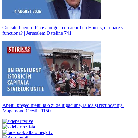
Consiliul pentru Pace ajunge la un acord cu Hamas, dar oare va
funcționa? | Jerusalem Dateline 741
Apelul președintelui la o zi de rugăciune, laudă și recunoștință |
Mapamond Creștin 1150