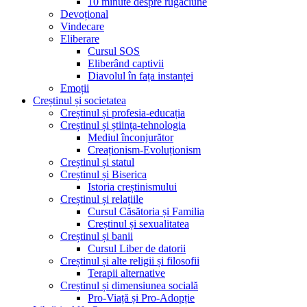
10 minute despre rugăciune
Devoțional
Vindecare
Eliberare
Cursul SOS
Eliberând captivii
Diavolul în fața instanței
Emoții
Creștinul și societatea
Creștinul și profesia-educația
Creștinul și știința-tehnologia
Mediul înconjurător
Creaționism-Evoluționism
Creștinul și statul
Creștinul și Biserica
Istoria creștinismului
Creștinul și relațiile
Cursul Căsătoria și Familia
Creștinul și sexualitatea
Creștinul și banii
Cursul Liber de datorii
Creștinul și alte religii și filosofii
Terapii alternative
Creștinul și dimensiunea socială
Pro-Viață și Pro-Adopție