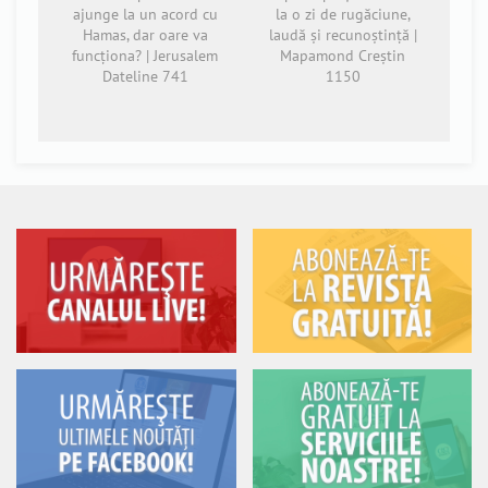
ajunge la un acord cu
la o zi de rugăciune,
Hamas, dar oare va
laudă și recunoștință |
funcționa? | Jerusalem
Mapamond Creștin
Dateline 741
1150