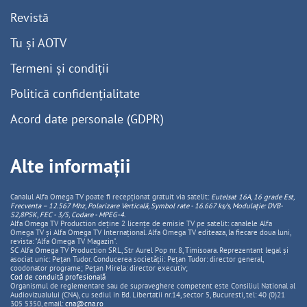
Revistă
Tu și AOTV
Termeni și condiții
Politică confidențialitate
Acord date personale (GDPR)
Alte informații
Canalul Alfa Omega TV poate fi recepționat gratuit via satelit:
Eutelsat 16A, 16 grade Est,
Frecventa – 12.567 Mhz, Polarizare
Vertica
lă, Symbol rate - 16.667 ks/s, Modulație: DVB-
S2,8PSK, FEC - 3/5, Codare - MPEG-4
.
Alfa Omega TV Production deține 2 licențe de emisie TV pe satelit: canalele Alfa
Omega TV și Alfa Omega TV Internațional. Alfa Omega TV editeaza, la fiecare doua luni,
revista: "Alfa Omega TV Magazin".
SC Alfa Omega TV Production SRL, Str Aurel Pop nr. 8, Timisoara. Reprezentant legal și
asociat unic: Pețan Tudor. Conducerea societății: Pețan Tudor: director general,
coodonator programe; Pețan Mirela: director executiv;
Cod de conduită profesională
Organismul de reglementare sau de supraveghere competent este Consiliul National al
Audiovizualului (CNA), cu sediul in Bd. Libertatii nr.14, sector 5, Bucuresti, tel: 40 (0)21
305 5350, email:
cna@cna.ro