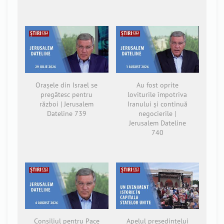
Orașele din Israel se
Au fost oprite
pregătesc pentru
loviturile împotriva
război | Jerusalem
Iranului și continuă
Dateline 739
negocierile |
Jerusalem Dateline
740
Consiliul pentru Pace
Apelul președintelui