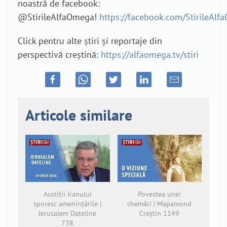
noastră de facebook:
@StirileAlfaOmega!
https://facebook.com/StirileAl
Click pentru alte știri și reportaje din
perspectivă creștină:
https://alfaomega.tv/stiri
Articole similare
Acoliții Iranului
Povestea unei
sporesc amenințările |
chemări | Mapamond
Jerusalem Dateline
Creștin 1149
738