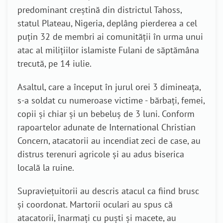
predominant creștină din districtul Tahoss,
statul Plateau, Nigeria, deplâng pierderea a cel
puțin 32 de membri ai comunității în urma unui
atac al milițiilor islamiste Fulani de săptămâna
trecută, pe 14 iulie.
Asaltul, care a început în jurul orei 3 dimineața,
s-a soldat cu numeroase victime - bărbați, femei,
copii și chiar și un bebeluș de 3 luni. Conform
rapoartelor adunate de International Christian
Concern, atacatorii au incendiat zeci de case, au
distrus terenuri agricole și au adus biserica
locală la ruine.
Supraviețuitorii au descris atacul ca fiind brusc
și coordonat. Martorii oculari au spus că
atacatorii, înarmați cu puști și macete, au