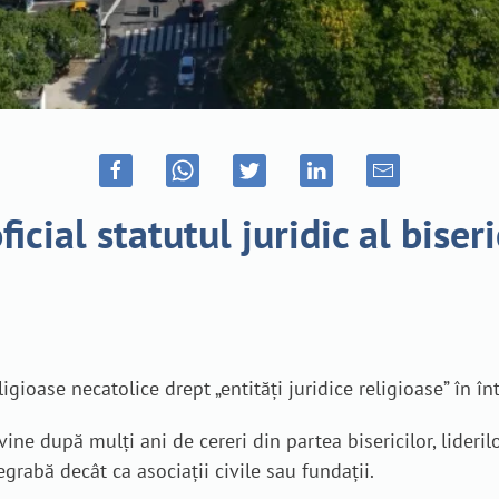
cial statutul juridic al biser
igioase necatolice drept „entități juridice religioase” în în
ine după mulți ani de cereri din partea bisericilor, lideri
grabă decât ca asociații civile sau fundații.