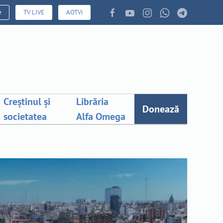
e
TV LIVE
AOTVi
Creștinul și
Librăria
Donează
societatea
Alfa Omega