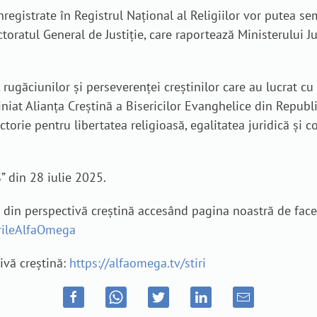
egistrate în Registrul Național al Religiilor vor putea semn
toratul General de Justiție, care raportează Ministerului Ju
r, rugăciunilor și perseverenței creștinilor care au lucrat c
iniat Alianța Creștină a Bisericilor Evanghelice din Repub
torie pentru libertatea religioasă, egalitatea juridică și c
” din 28 iulie 2025.
e din perspectivă creștină accesând pagina noastră de fac
irileAlfaOmega
tivă creștină:
https://alfaomega.tv/stiri