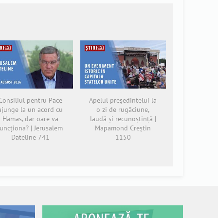
Consiliul pentru Pace
Apelul președintelui la
ajunge la un acord cu
o zi de rugăciune,
Hamas, dar oare va
laudă și recunoștință |
funcționa? | Jerusalem
Mapamond Creștin
Dateline 741
1150