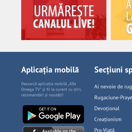
Aplicația mobilă
Secțiuni s
Descarcă aplicația mobilă „Alfa
Ai nevoie de ru
Omega TV” și fii la curent cu știri,
recomandări și noutăți!
Rugaciune-Praye
Devoțional
Creaționism
Pro-Viață