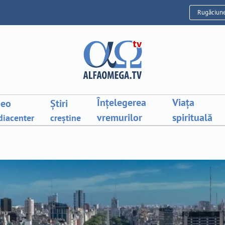
Rugăciun
Înțelegerea
Viața
deo
Știri
vremurilor
spirituală
iacenter
creștine