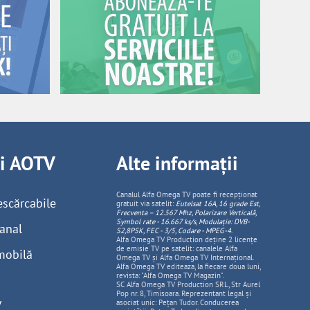
ii AOTV
Alte informații
Canalul Alfa Omega TV poate fi recepționat
escărcabile
gratuit via satelit:
Eutelsat 16A, 16 grade Est,
Frecventa – 12.567 Mhz, Polarizare
Vertica
lă,
Symbol rate - 16.667 ks/s, Modulație: DVB-
anal
S2,8PSK, FEC - 3/5, Codare - MPEG-4
.
Alfa Omega TV Production deține 2 licențe
de emisie TV pe satelit: canalele Alfa
mobilă
Omega TV și Alfa Omega TV Internațional.
Alfa Omega TV editeaza, la fiecare doua luni,
revista: "Alfa Omega TV Magazin".
SC Alfa Omega TV Production SRL, Str Aurel
Pop nr. 8, Timisoara. Reprezentant legal și
V
asociat unic: Pețan Tudor. Conducerea