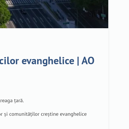
icilor evanghelice | AO
treaga țară.
lor și comunităților creștine evanghelice