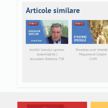
Articole similare
Acoliții Iranului sporesc
Povestea unei chemări
amenințările |
Mapamond Creștin
Jerusalem Dateline 738
1149