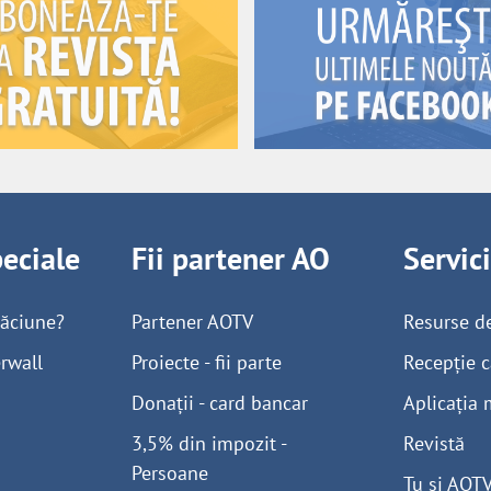
peciale
Fii partener AO
Servic
găciune?
Partener AOTV
Resurse d
rwall
Proiecte - fii parte
Recepție c
Donații - card bancar
Aplicația 
3,5% din impozit -
Revistă
Persoane
Tu și AOT