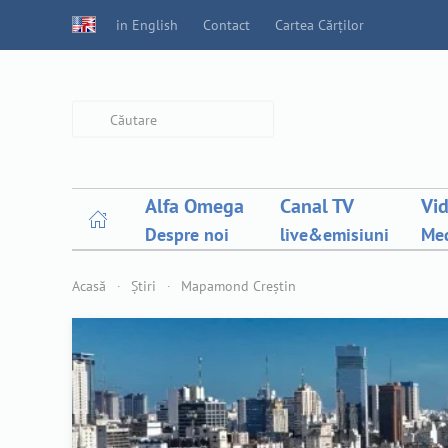
in English
Contact
Cartea Cărților
Type 2 or more characters for
results.
Alfa Omega
Canal TV
Vi
Despre noi
live&emisiuni
Med
Acasă
Știri
Mapamond Creștin