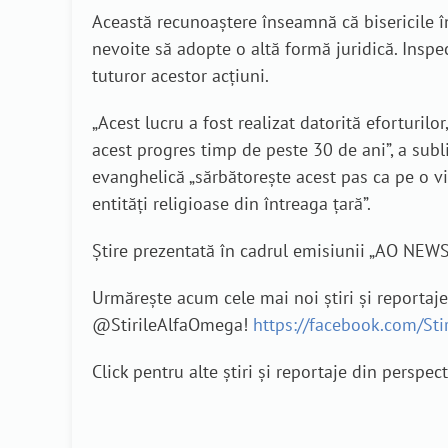
Această recunoaștere înseamnă că bisericile înr
nevoite să adopte o altă formă juridică. Inspec
tuturor acestor acțiuni.
„Acest lucru a fost realizat datorită eforturilo
acest progres timp de peste 30 de ani”, a subl
evanghelică „sărbătorește acest pas ca pe o vic
entități religioase din întreaga țară”.
Știre prezentată în cadrul emisiunii „AO NEWS
Urmărește acum cele mai noi știri și reportaj
@StirileAlfaOmega!
https://facebook.com/St
Click pentru alte știri și reportaje din perspec