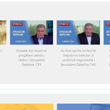
 |
Orașele din Israel se
Au fost oprite loviturile
pregătesc pentru
împotriva Iranului și
război | Jerusalem
continuă negocierile |
Dateline 739
Jerusalem Dateline 740