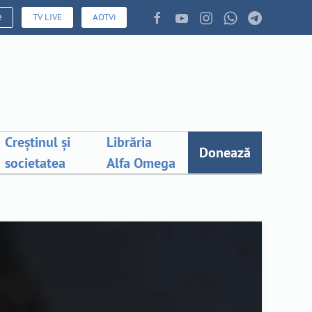
e
TV LIVE
AOTVi
Creștinul și
Librăria
Donează
societatea
Alfa Omega