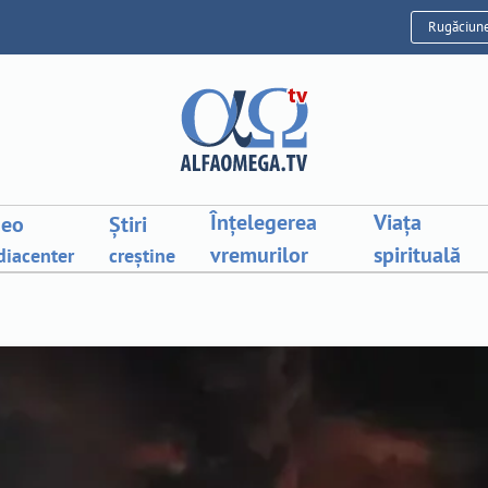
Rugăciun
Înțelegerea
Viața
deo
Știri
vremurilor
spirituală
iacenter
creștine