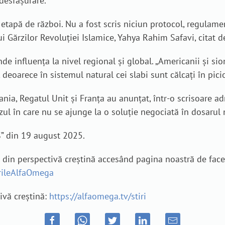
desfășurare.
etapă de război. Nu a fost scris niciun protocol, regulamen
Gărzilor Revoluției Islamice, Yahya Rahim Safavi, citat de
nde influența la nivel regional și global. „Americanii și si
 deoarece în sistemul natural cei slabi sunt călcați în picio
mania, Regatul Unit şi Franţa au anunţat, într-o scrisoare 
azul în care nu se ajunge la o soluţie negociată în dosarul n
S” din 19 august 2025.
e din perspectivă creștină accesând pagina noastră de fac
irileAlfaOmega
tivă creștină:
https://alfaomega.tv/stiri