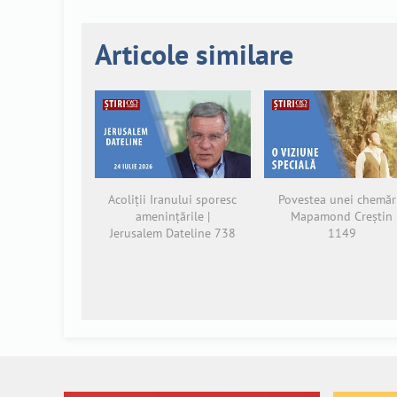
Articole similare
Acoliții Iranului sporesc
Povestea unei chemări
amenințările |
Mapamond Creștin
Jerusalem Dateline 738
1149