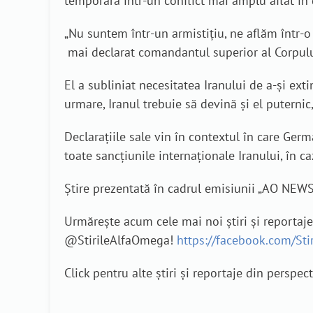
temporară într-un conflict mai amplu aflat în 
„Nu suntem într-un armistițiu, ne aflăm într-o 
mai declarat comandantul superior al Corpului 
El a subliniat necesitatea Iranului de a-și exti
urmare, Iranul trebuie să devină și el puternic,
Declarațiile sale vin în contextul în care Ger
toate sancţiunile internaţionale Iranului, în c
Știre prezentată în cadrul emisiunii „AO NEW
Urmărește acum cele mai noi știri și reportaj
@StirileAlfaOmega!
https://facebook.com/St
Click pentru alte știri și reportaje din perspec