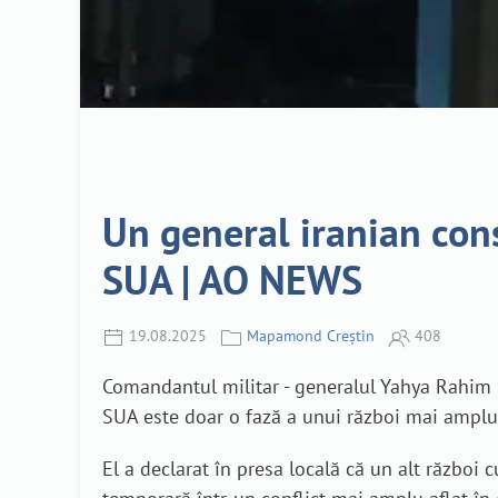
Un general iranian cons
SUA | AO NEWS
19.08.2025
Mapamond Creștin
408
Comandantul militar - generalul Yahya Rahim Saf
SUA este doar o fază a unui război mai amplu, 
El a declarat în presa locală că un alt război 