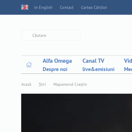
in English
Contact
Cartea Cărților
Type 2 or more characters for
results.
Alfa Omega
Canal TV
Vi
Despre noi
live&emisiuni
Med
Acasă
Știri
Mapamond Creștin