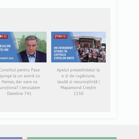
Consiliul pentru Pace
Apelul președintelui la
ajunge la un acord cu
o zi de rugăciune,
Hamas, dar oare va
laudă și recunoștință |
funcționa? | Jerusalem
Mapamond Creștin
Dateline 741
1150