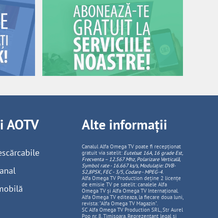
ii AOTV
Alte informații
Canalul Alfa Omega TV poate fi recepționat
escărcabile
gratuit via satelit:
Eutelsat 16A, 16 grade Est,
Frecventa – 12.567 Mhz, Polarizare
Vertica
lă,
Symbol rate - 16.667 ks/s, Modulație: DVB-
anal
S2,8PSK, FEC - 3/5, Codare - MPEG-4
.
Alfa Omega TV Production deține 2 licențe
de emisie TV pe satelit: canalele Alfa
mobilă
Omega TV și Alfa Omega TV Internațional.
Alfa Omega TV editeaza, la fiecare doua luni,
revista: "Alfa Omega TV Magazin".
SC Alfa Omega TV Production SRL, Str Aurel
Pop nr. 8, Timisoara. Reprezentant legal și