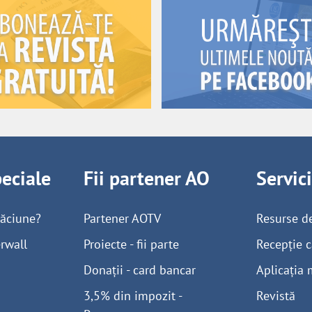
peciale
Fii partener AO
Servic
găciune?
Partener AOTV
Resurse d
rwall
Proiecte - fii parte
Recepție c
Donații - card bancar
Aplicația 
3,5% din impozit -
Revistă