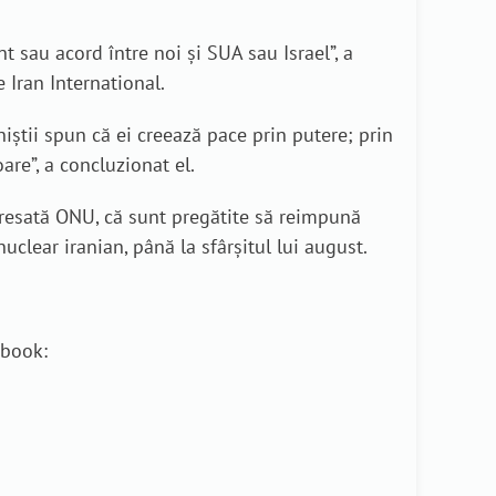
t sau acord între noi și SUA sau Israel”, a
 Iran International.
oniștii spun că ei creează pace prin putere; prin
are”, a concluzionat el.
adresată ONU, că sunt pregătite să reimpună
uclear iranian, până la sfârşitul lui august.
ebook: