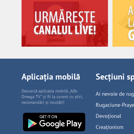
Aplicația mobilă
Secțiuni s
Descarcă aplicația mobilă „Alfa
Ai nevoie de ru
Omega TV” și fii la curent cu știri,
recomandări și noutăți!
Rugaciune-Praye
Devoțional
Creaționism