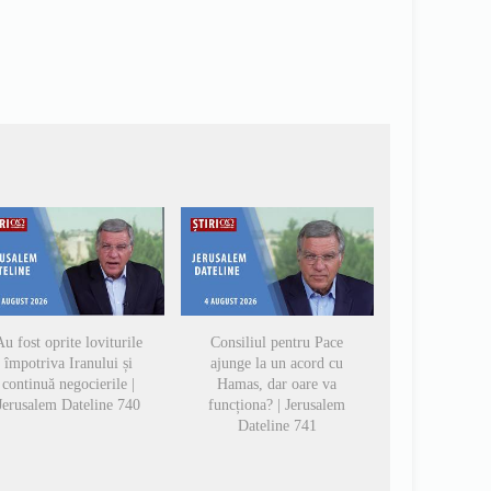
u fost oprite loviturile
Consiliul pentru Pace
împotriva Iranului și
ajunge la un acord cu
continuă negocierile |
Hamas, dar oare va
Jerusalem Dateline 740
funcționa? | Jerusalem
Dateline 741