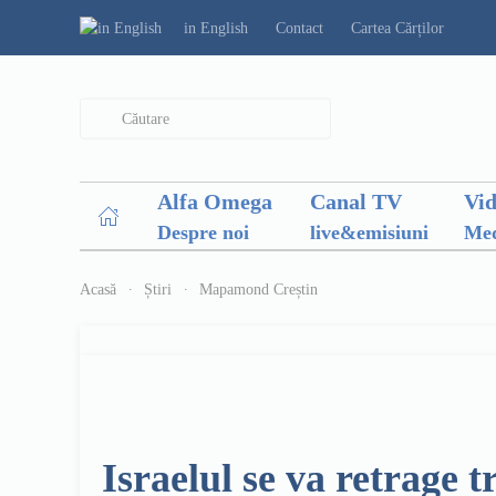
in English
Contact
Cartea Cărților
Type 2 or more characters for results.
Alfa Omega
Canal TV
Vi
Despre noi
live&emisiuni
Med
Acasă
Știri
Mapamond Creștin
Israelul se va retrage 