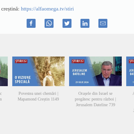
ă creștină:
https://alfaomega.tv/stiri
sc
Povestea unei chemări |
Orașele din Israel se
A
em
Mapamond Creștin 1149
pregătesc pentru război |
Jerusalem Dateline 739