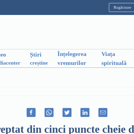
Rugăciune
Înțelegerea
Viața
deo
Știri
vremurilor
spirituală
iacenter
creștine
treptat din cinci puncte che