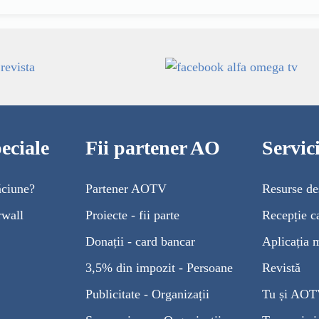
eciale
Fii partener AO
Servi
ăciune?
Partener AOTV
Resurse de
rwall
Proiecte - fii parte
Recepție c
Donații - card bancar
Aplicația 
3,5% din impozit - Persoane
Revistă
Publicitate - Organizații
Tu și AO