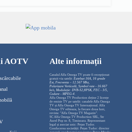
cii AOTV
Alte informații
Canalul Alfa Omega TV poate fi recepționat
scărcabile
gratuit via satelit:
Eutelsat 16A, 16 grade
Est, Frecventa – 12.567 Mhz,
Polarizare
Vertica
lă, Symbol rate - 16.667
anal
ks/s, Modulație: DVB-S2,8PSK, FEC - 3/5,
Codare - MPEG-4
.
Alfa Omega TV Production deține 2 licențe
mobilă
de emisie TV pe satelit: canalele Alfa Omega
TV și Alfa Omega TV Internațional. Alfa
Omega TV editeaza, la fiecare doua luni,
revista: "Alfa Omega TV Magazin".
SC Alfa Omega TV Production SRL, Str
TV
Aurel Pop nr. 8, Timisoara. Reprezentant
legal și asociat unic: Pețan Tudor.
Conducerea societății: Pețan Tudor: director