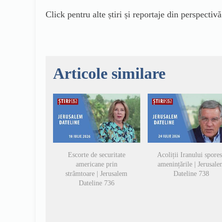
Click pentru alte știri și reportaje din perspectiv
Articole similare
Escorte de securitate
Acoliții Iranului spore
americane prin
amenințările | Jerusal
strâmtoare | Jerusalem
Dateline 738
Dateline 736