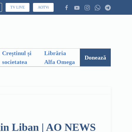
TV LIVE
AOTVi
Creștinul și
Librăria
Donează
societatea
Alfa Omega
ie din Liban | AO NEWS