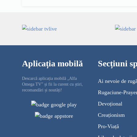
Aplicația mobilă
Secțiuni sp
Descarcă aplicația mobilă „Alfa
Ai nevoie de rug
Omega TV” și fii la curent cu știri,
recomandări și noutăți!
Rugaciune-Praye
Devoțional
Creaționism
Pro-Viață