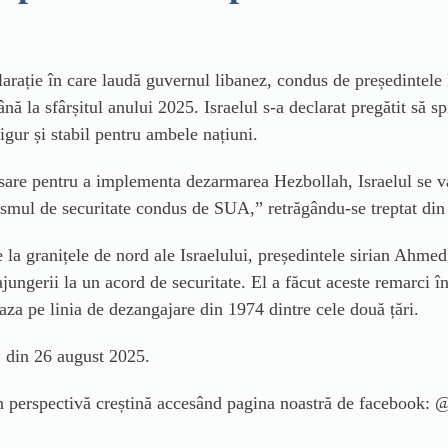
clarație în care laudă guvernul libanez, condus de președintel
ă la sfârșitul anului 2025. Israelul s-a declarat pregătit să sp
igur și stabil pentru ambele națiuni.
are pentru a implementa dezarmarea Hezbollah, Israelul se va
smul de securitate condus de SUA,” retrăgându-se treptat din c
 la granițele de nord ale Israelului, președintele sirian Ahmed
ungerii la un acord de securitate. El a făcut aceste remarci în 
aza pe linia de dezangajare din 1974 dintre cele două țări.
 din 26 august 2025.
din perspectivă creștină accesând pagina noastră de facebook: