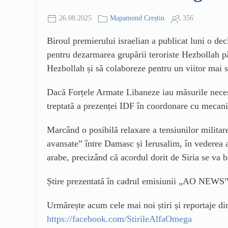
26.08.2025
Mapamond Creștin
356
Biroul premierului israelian a publicat luni o de
pentru dezarmarea grupării teroriste Hezbollah pân
Hezbollah și să colaboreze pentru un viitor mai s
Dacă Forțele Armate Libaneze iau măsurile neces
treptată a prezenței IDF în coordonare cu mecani
Marcând o posibilă relaxare a tensiunilor militare
avansate” între Damasc și Ierusalim, în vederea aj
arabe, precizând că acordul dorit de Siria se va b
Știre prezentată în cadrul emisiunii „AO NEWS”
Urmărește acum cele mai noi știri și reportaje 
https://facebook.com/StirileAlfaOmega