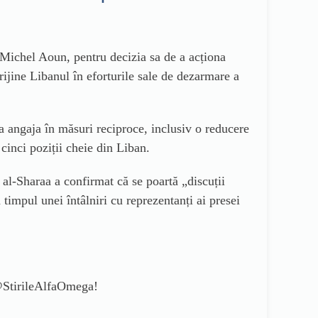
e Michel Aoun, pentru decizia sa de a acționa
rijine Libanul în eforturile sale de dezarmare a
 angaja în măsuri reciproce, inclusiv o reducere
inci poziții cheie din Liban.
 al-Sharaa a confirmat că se poartă „discuții
timpul unei întâlniri cu reprezentanți ai presei
 @StirileAlfaOmega!