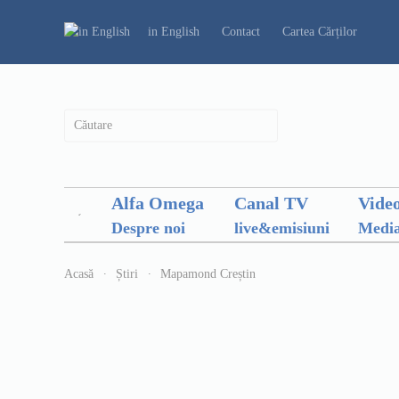
in English
Contact
Cartea Cărților
Alfa Omega
Canal TV
Vide
Despre noi
live&emisiuni
Media
Acasă
Știri
Mapamond Creștin