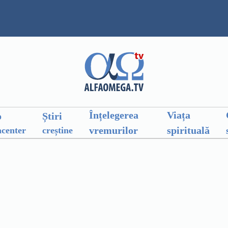
Înțelegerea
Viața
o
Știri
vremurilor
spirituală
center
creștine