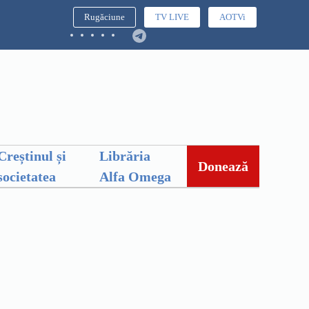
Rugăciune
TV LIVE
AOTVi
Creștinul și
Librăria
Donează
societatea
Alfa Omega