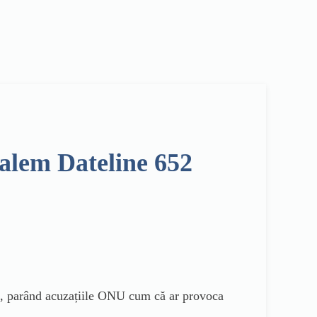
salem Dateline 652
za, parând acuzațiile ONU cum că ar provoca