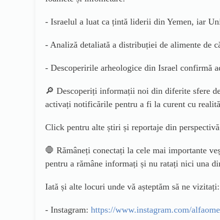
- Israelul a luat ca țintă liderii din Yemen, iar 
- Analiză detaliată a distribuției de alimente de
- Descoperirile arheologice din Israel confirmă a
🔎 Descoperiți informații noi din diferite sfere 
activați notificările pentru a fi la curent cu realită
Click pentru alte știri și reportaje din perspectiv
🛑 Rămâneți conectați la cele mai importante veș
pentru a rămâne informați și nu ratați nici una din
Iată și alte locuri unde vă așteptăm să ne vizitați:
- Instagram:
https://www.instagram.com/alfaome