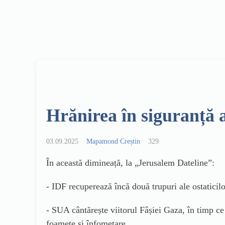
Hrănirea în siguranță a
03.09.2025
Mapamond Creștin
329
În această dimineață, la „Jerusalem Dateline”:
- IDF recuperează încă două trupuri ale ostaticil
- SUA cântărește viitorul Fâșiei Gaza, în timp c
foamete și înfometare.