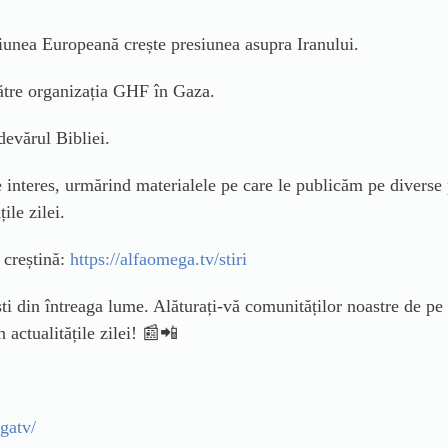
Uniunea Europeană crește presiunea asupra Iranului.
 către organizația GHF în Gaza.
devărul Bibliei.
de interes, urmărind materialele pe care le publicăm pe diverse
țile zilei.
ă creștină:
https://alfaomega.tv/stiri
ti din întreaga lume. Alăturați-vă comunităților noastre de pe
 actualitățile zilei! 📰📲
gatv/