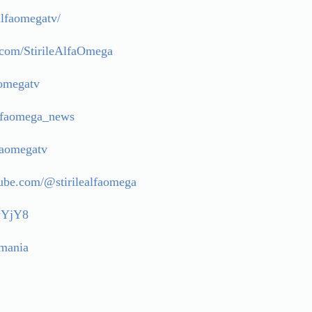
lfaomegatv/
k.com/StirileAlfaOmega
aomegatv
lfaomega_news
faomegatv
ube.com/@stirilealfaomega
wYjY8
mania