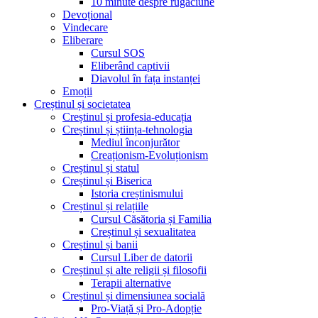
10 minute despre rugăciune
Devoțional
Vindecare
Eliberare
Cursul SOS
Eliberând captivii
Diavolul în fața instanței
Emoții
Creștinul și societatea
Creștinul și profesia-educația
Creștinul și știința-tehnologia
Mediul înconjurător
Creaționism-Evoluționism
Creștinul și statul
Creștinul și Biserica
Istoria creștinismului
Creștinul și relațiile
Cursul Căsătoria și Familia
Creștinul și sexualitatea
Creștinul și banii
Cursul Liber de datorii
Creștinul și alte religii și filosofii
Terapii alternative
Creștinul și dimensiunea socială
Pro-Viață și Pro-Adopție