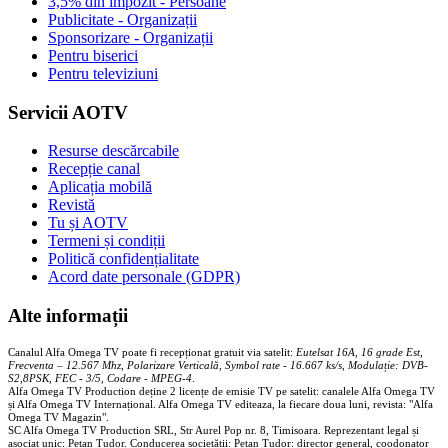
3,5% din impozit - Persoane
Publicitate - Organizații
Sponsorizare - Organizații
Pentru biserici
Pentru televiziuni
Servicii AOTV
Resurse descărcabile
Recepție canal
Aplicația mobilă
Revistă
Tu și AOTV
Termeni și condiții
Politică confidențialitate
Acord date personale (GDPR)
Alte informații
Canalul Alfa Omega TV poate fi recepționat gratuit via satelit:
Eutelsat 16A, 16 grade Est,
Frecventa – 12.567 Mhz, Polarizare
Vertica
lă, Symbol rate - 16.667 ks/s, Modulație: DVB-
S2,8PSK, FEC - 3/5, Codare - MPEG-4
.
Alfa Omega TV Production deține 2 licențe de emisie TV pe satelit: canalele Alfa Omega TV
și Alfa Omega TV Internațional. Alfa Omega TV editeaza, la fiecare doua luni, revista: "Alfa
Omega TV Magazin".
SC Alfa Omega TV Production SRL, Str Aurel Pop nr. 8, Timisoara. Reprezentant legal și
asociat unic: Pețan Tudor. Conducerea societății: Pețan Tudor: director general, coodonator