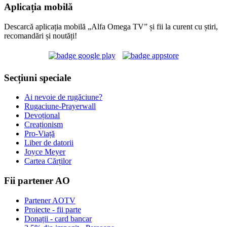
Aplicația mobilă
Descarcă aplicația mobilă „Alfa Omega TV” și fii la curent cu știri,
recomandări și noutăți!
Secțiuni speciale
Ai nevoie de rugăciune?
Rugaciune-Prayerwall
Devoțional
Creaționism
Pro-Viață
Liber de datorii
Joyce Meyer
Cartea Cărților
Fii partener AO
Partener AOTV
Proiecte - fii parte
Donații - card bancar