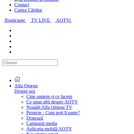
Contact
Cartea Cărților
Rugăciune
TV LIVE
AOTVi
Alfa Omega
Despre noi
Cine suntem și ce facem
Ce spun alții despre AOTV
Noutăți Alfa Omega TV
Proiecte - Cum poți fi parte?
Donează
Campanii media
Aplicația mobilă AOTV