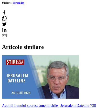
Subiecte:
Ierusalim
Articole similare
Acoliții Iranului sporesc amenințările | Jerusalem Dateline 738