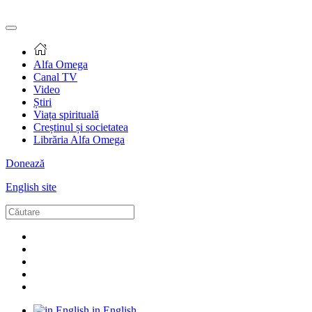
Alfa Omega
Canal TV
Video
Știri
Viața spirituală
Creștinul și societatea
Librăria Alfa Omega
Donează
English site
in English