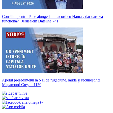
Consiliul pentru Pace ajunge la un acord cu Hamas, dar oare va
funcționa? | Jerusalem Dateline 741
Apelul președintelui la o zi de rugăciune, laudă și recunoștință |
Mapamond Creștin 1150