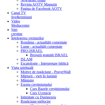
Newsletter email
Revista AOTV Magazin
Pagina de Facebook AOTV
Canal TV
live&emisiuni
Video
Mediacenter
Știri
creștine
Înțelegerea vremurilor
România - actualități comentate
Lume - actualități comentate
PRO-ISRAEL
Broșură gratuită ISRAEL
ISLAM
Escatologie - Interpretare biblică
Viața spirituală
Motive de rugăciune - PrayerWall
Mărturii - vieți în lumină
Mântuire
Esența creștinismului
Curs Bazele creștinismului
Curs Ucenicie
Intimitate cu Dumnezeu
Rugăciune-mijlocire