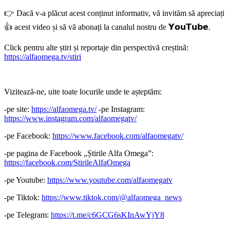
👉 Dacă v-a plăcut acest conținut informativ, vă invităm să apreciați
👍 acest video și să vă abonați la canalul nostru de 𝗬𝗼𝘂𝗧𝘂𝗯𝗲.
Click pentru alte știri și reportaje din perspectivă creștină:
https://alfaomega.tv/stiri
Vizitează-ne, uite toate locurile unde te așteptăm:
-pe site:
https://alfaomega.tv/
-pe Instagram:
https://www.instagram.com/alfaomegatv/
-pe Facebook:
https://www.facebook.com/alfaomegatv/
-pe pagina de Facebook „Știrile Alfa Omega”:
https://facebook.com/StirileAlfaOmega
-pe Youtube:
https://www.youtube.com/alfaomegatv
-pe Tiktok:
https://www.tiktok.com/@alfaomega_news
-pe Telegram:
https://t.me/c6GCG6sKInAwYjY8