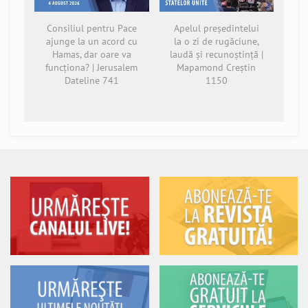
Consiliul pentru Pace
Apelul președintelui
ajunge la un acord cu
la o zi de rugăciune,
Hamas, dar oare va
laudă și recunoștință |
funcționa? | Jerusalem
Mapamond Creștin
Dateline 741
1150