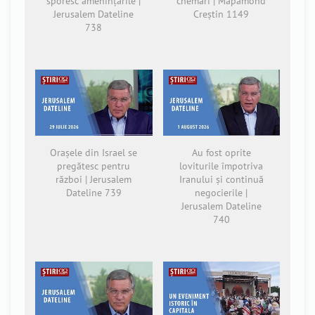
sporesc amenințările |
chemări | Mapamond
Jerusalem Dateline
Creștin 1149
738
Orașele din Israel se
Au fost oprite
pregătesc pentru
loviturile împotriva
război | Jerusalem
Iranului și continuă
Dateline 739
negocierile |
Jerusalem Dateline
740