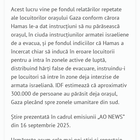
Acest lucru vine pe fondul relatărilor repetate
ale locuitorilor orașului Gaza conform cărora
Hamas le-a dat instrucțiuni să nu părăsească
orașul, în ciuda instrucțiunilor armatei israeliene
de a evacua, și pe fondul indiciilor că Hamas a
încercat chiar să inducă în eroare locuitorii
pentru a intra în zonele active de luptă,
distribuind hărți false de evacuare, instruindu-i
pe locuitori să intre în zone deja interzise de
armata israeliană. IDF estimează că aproximativ
300.000 de persoane au părăsit deja orașul,
Gaza plecând spre zonele umanitare din sud.
Știre prezentată în cadrul emisiunii „AO NEWS”
din 16 septembrie 2025.
Urmărește acum cele mai noi știri și reportaje