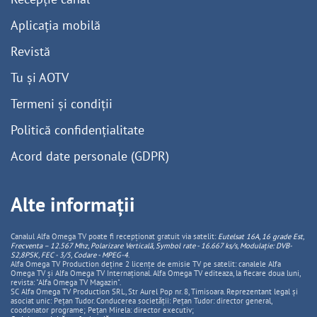
Aplicația mobilă
Revistă
Tu și AOTV
Termeni și condiții
Politică confidențialitate
Acord date personale (GDPR)
Alte informații
Canalul Alfa Omega TV poate fi recepționat gratuit via satelit:
Eutelsat 16A, 16 grade Est,
Frecventa – 12.567 Mhz, Polarizare
Vertica
lă, Symbol rate - 16.667 ks/s, Modulație: DVB-
S2,8PSK, FEC - 3/5, Codare - MPEG-4
.
Alfa Omega TV Production deține 2 licențe de emisie TV pe satelit: canalele Alfa
Omega TV și Alfa Omega TV Internațional. Alfa Omega TV editeaza, la fiecare doua luni,
revista: "Alfa Omega TV Magazin".
SC Alfa Omega TV Production SRL, Str Aurel Pop nr. 8, Timisoara. Reprezentant legal și
asociat unic: Pețan Tudor. Conducerea societății: Pețan Tudor: director general,
coodonator programe; Pețan Mirela: director executiv;