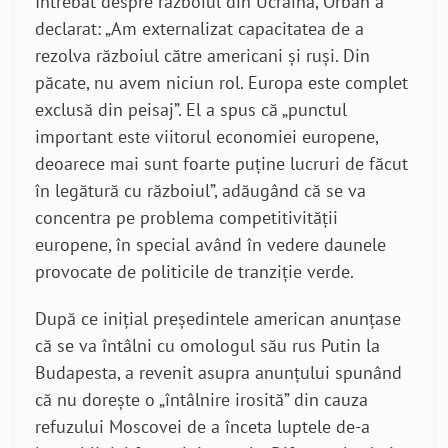
Întrebat despre războiul din Ucraina, Orbán a
declarat: „Am externalizat capacitatea de a
rezolva războiul către americani și ruși. Din
păcate, nu avem niciun rol. Europa este complet
exclusă din peisaj”. El a spus că „punctul
important este viitorul economiei europene,
deoarece mai sunt foarte puține lucruri de făcut
în legătură cu războiul”, adăugând că se va
concentra pe problema competitivității
europene, în special având în vedere daunele
provocate de politicile de tranziție verde.
După ce inițial președintele american anunțase
că se va întâlni cu omologul său rus Putin la
Budapesta, a revenit asupra anunțului spunând
că nu dorește o „întâlnire irosită” din cauza
refuzului Moscovei de a înceta luptele de-a