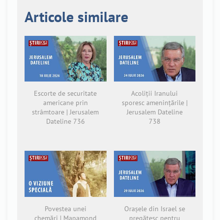
Articole similare
Escorte de securitate
Acoliții Iranului
americane prin
sporesc amenințările |
strâmtoare | Jerusalem
Jerusalem Dateline
Dateline 736
738
Povestea unei
Orașele din Israel se
chemări | Mapamond
pregătesc pentru