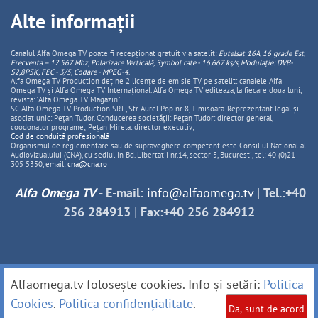
Alte informații
Canalul Alfa Omega TV poate fi recepționat gratuit via satelit:
Eutelsat 16A, 16 grade Est,
Frecventa – 12.567 Mhz, Polarizare
Vertica
lă, Symbol rate - 16.667 ks/s, Modulație: DVB-
S2,8PSK, FEC - 3/5, Codare - MPEG-4
.
Alfa Omega TV Production deține 2 licențe de emisie TV pe satelit: canalele Alfa
Omega TV și Alfa Omega TV Internațional. Alfa Omega TV editeaza, la fiecare doua luni,
revista: "Alfa Omega TV Magazin".
SC Alfa Omega TV Production SRL, Str Aurel Pop nr. 8, Timisoara. Reprezentant legal și
asociat unic: Pețan Tudor. Conducerea societății: Pețan Tudor: director general,
coodonator programe; Pețan Mirela: director executiv;
Cod de conduită profesională
Organismul de reglementare sau de supraveghere competent este Consiliul National al
Audiovizualului (CNA), cu sediul in Bd. Libertatii nr.14, sector 5, Bucuresti, tel: 40 (0)21
305 5350, email:
cna@cna.ro
Alfa Omega TV
-
E-mail:
info@alfaomega.tv
|
Tel.:+40
256 284913
|
Fax:+40 256 284912
Alfaomega.tv folosește cookies. Info și setări:
Politica
Cookies
.
Politica confidențialitate
.
Da, sunt de acord