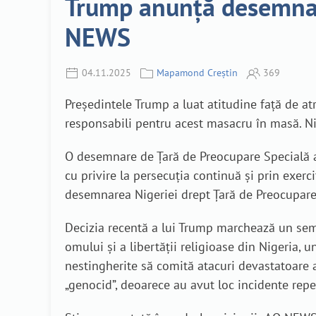
Trump anunță desemnare
NEWS
04.11.2025
Mapamond Creștin
369
Președintele Trump a luat atitudine față de atro
responsabili pentru acest masacru în masă. Ni
O desemnare de Țară de Preocupare Specială ar 
cu privire la persecuția continuă și prin exer
desemnarea Nigeriei drept Țară de Preocupare
Decizia recentă a lui Trump marchează un semna
omului și a libertății religioase din Nigeria,
nestingherite să comită atacuri devastatoare a
„genocid”, deoarece au avut loc incidente repeta