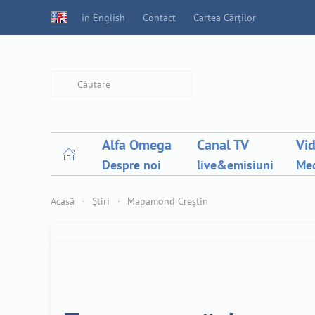
in English
Contact
Cartea Cărților
Type 2 or more characters for
results.
Alfa Omega
Canal TV
Vi
Despre noi
live&emisiuni
Med
Acasă
Știri
Mapamond Creștin