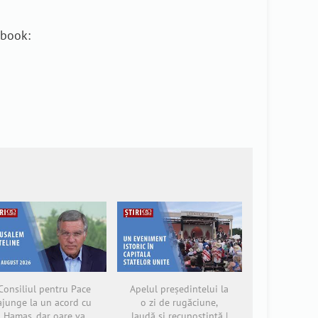
ebook:
Consiliul pentru Pace
Apelul președintelui la
ajunge la un acord cu
o zi de rugăciune,
Hamas, dar oare va
laudă și recunoștință |