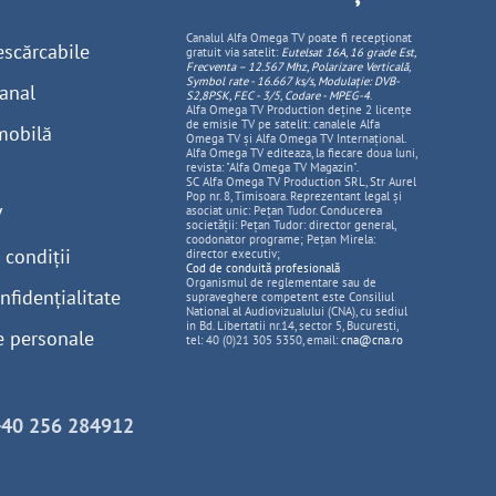
Canalul Alfa Omega TV poate fi recepționat
escărcabile
gratuit via satelit:
Eutelsat 16A, 16 grade Est,
Frecventa – 12.567 Mhz, Polarizare
Vertica
lă,
Symbol rate - 16.667 ks/s, Modulație: DVB-
anal
S2,8PSK, FEC - 3/5, Codare - MPEG-4
.
Alfa Omega TV Production deține 2 licențe
de emisie TV pe satelit: canalele Alfa
mobilă
Omega TV și Alfa Omega TV Internațional.
Alfa Omega TV editeaza, la fiecare doua luni,
revista: "Alfa Omega TV Magazin".
SC Alfa Omega TV Production SRL, Str Aurel
Pop nr. 8, Timisoara. Reprezentant legal și
V
asociat unic: Pețan Tudor. Conducerea
societății: Pețan Tudor: director general,
coodonator programe; Pețan Mirela:
 condiții
director executiv;
Cod de conduită profesională
Organismul de reglementare sau de
nfidențialitate
supraveghere competent este Consiliul
National al Audiovizualului (CNA), cu sediul
in Bd. Libertatii nr.14, sector 5, Bucuresti,
e personale
tel: 40 (0)21 305 5350, email:
cna@cna.ro
+40 256 284912