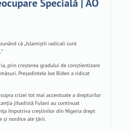
ocupare Specială | AO
spunând că „Islamiștii radicali sunt
.”
a, prin creșterea gradului de conștientizare
 măsuri. Președintele Joe Biden a ridicat
supra crizei tot mai accentuate a drepturilor
anția jihadistă Fulani au continuat
nța împotriva creștinilor din Nigeria drept
 și nordice ale țării.