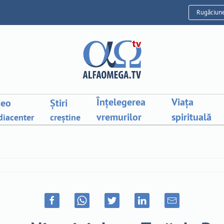
Rugăciun
Înțelegerea
Viața
deo
Știri
vremurilor
spirituală
iacenter
creștine