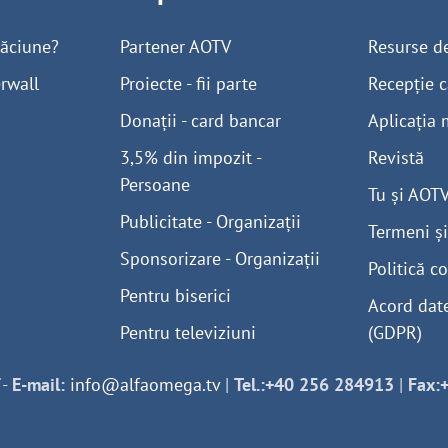
găciune?
Partener AOTV
Resurse d
rwall
Proiecte - fii parte
Recepție c
Donații - card bancar
Aplicația 
3,5% din impozit -
Revistă
Persoane
Tu și AOT
Publicitate - Organizații
Termeni și
Sponsorizare - Organizații
Politică co
Pentru biserici
Acord dat
Pentru televiziuni
(GDPR)
-
E-mail:
info@alfaomega.tv
|
Tel.:+40 256 284913
|
Fax: