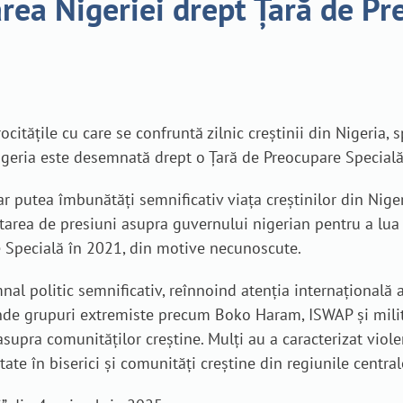
a Nigeriei drept Țară de Pre
citățile cu care se confruntă zilnic creștinii din Nigeria, 
geria este desemnată drept o Țară de Preocupare Specială
putea îmbunătăți semnificativ viața creștinilor din Nigeri
citarea de presiuni asupra guvernului nigerian pentru a lua
 Specială în 2021, din motive necunoscute.
l politic semnificativ, reînnoind atenția internațională a
 unde grupuri extremiste precum Boko Haram, ISWAP și milit
supra comunităților creștine. Mulți au a caracterizat viole
te în biserici și comunități creștine din regiunile centrale