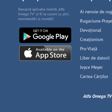
Descarcă aplicația mobilă „Alfa
Ai nevoie de ru
Omega TV” și fii la curent cu știri,
recomandări și noutăți!
Rugaciune-Praye
Devoțional
Creaționism
Pro-Viață
Liber de datorii
Joyce Meyer
Cartea Cărților
Alfa Omega TV