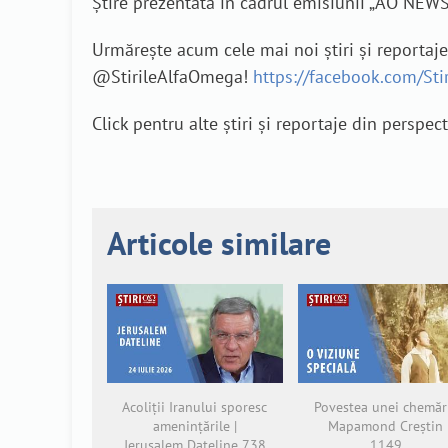
Știre prezentată în cadrul emisiunii „AO NEW
Urmărește acum cele mai noi știri și reportaj
@StirileAlfaOmega!
https://facebook.com/St
Click pentru alte știri și reportaje din perspec
Articole similare
Acoliții Iranului sporesc
Povestea unei chemări
amenințările |
Mapamond Creștin
Jerusalem Dateline 738
1149