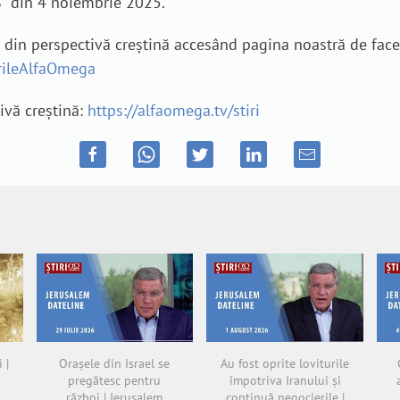
S” din 4 noiembrie 2025.
e din perspectivă creștină accesând pagina noastră de fac
irileAlfaOmega
tivă creștină:
https://alfaomega.tv/stiri
 |
Orașele din Israel se
Au fost oprite loviturile
pregătesc pentru
împotriva Iranului și
război | Jerusalem
continuă negocierile |