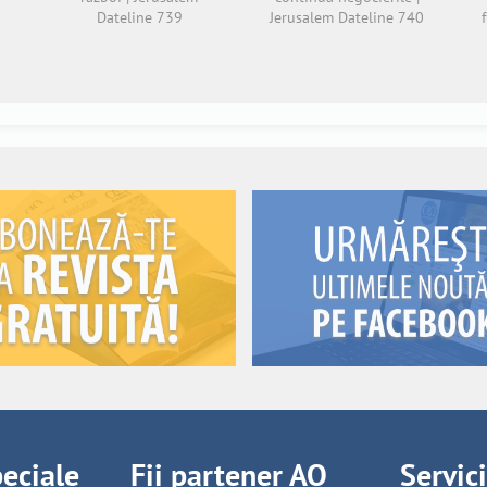
Dateline 739
Jerusalem Dateline 740
peciale
Fii partener AO
Servic