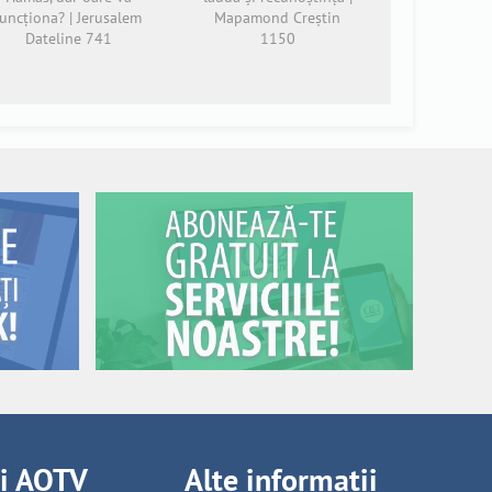
funcționa? | Jerusalem
Mapamond Creștin
Dateline 741
1150
ii AOTV
Alte informații