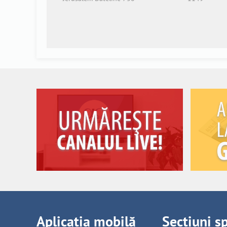
Aplicația mobilă
Secțiuni s