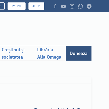
e
TV LIVE
AOTVi
Creștinul și
Librăria
Donează
societatea
Alfa Omega