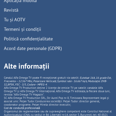
Aplicația mobilă
Revistă
Tu și AOTV
Termeni și condiții
Politică confidențialitate
Acord date personale (GDPR)
Alte informații
Canalul Alfa Omega TV poate fi recepționat gratuit via satelit:
Eutelsat 16A, 16 grade Est,
Frecventa – 12.567 Mhz, Polarizare
Vertica
lă, Symbol rate - 16.667 ks/s, Modulație: DVB-
S2,8PSK, FEC - 3/5, Codare - MPEG-4
.
Alfa Omega TV Production deține 2 licențe de emisie TV pe satelit: canalele Alfa
Omega TV și Alfa Omega TV Internațional. Alfa Omega TV editeaza, la fiecare doua luni,
revista: "Alfa Omega TV Magazin".
SC Alfa Omega TV Production SRL, Str Aurel Pop nr. 8, Timisoara. Reprezentant legal și
asociat unic: Pețan Tudor. Conducerea societății: Pețan Tudor: director general,
coodonator programe; Pețan Mirela: director executiv;
Cod de conduită profesională
Organismul de reglementare sau de supraveghere competent este Consiliul National al
Audiovizualului (CNA), cu sediul in Bd. Libertatii nr.14, sector 5, Bucuresti, tel: 40 (0)21