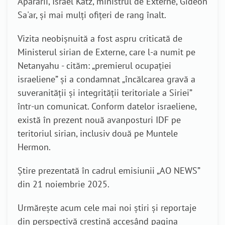
Apărării, Israel Katz, ministrul de Externe, Gideon
Sa'ar, și mai mulți ofițeri de rang înalt.
Vizita neobișnuită a fost aspru criticată de
Ministerul sirian de Externe, care l-a numit pe
Netanyahu - cităm: „premierul ocupației
israeliene” și a condamnat „încălcarea gravă a
suveranității și integrității teritoriale a Siriei”
într-un comunicat. Conform datelor israeliene,
există în prezent nouă avanposturi IDF pe
teritoriul sirian, inclusiv două pe Muntele
Hermon.
Știre prezentată în cadrul emisiunii „AO NEWS”
din 21 noiembrie 2025.
Urmărește acum cele mai noi știri și reportaje
din perspectivă creștină accesând pagina