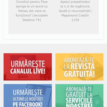
Consiliul pentru Pace
Apelul președintelui
ajunge la un acord cu
la o zi de rugăciune,
Hamas, dar oare va
laudă și recunoștință |
funcționa? | Jerusalem
Mapamond Creștin
Dateline 741
1150