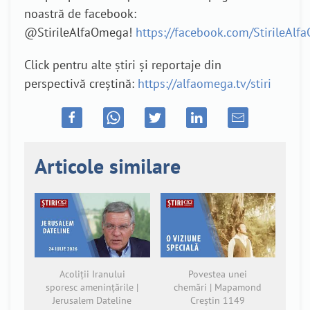
noastră de facebook:
@StirileAlfaOmega!
https://facebook.com/StirileAl
Click pentru alte știri și reportaje din
perspectivă creștină:
https://alfaomega.tv/stiri
Articole similare
Acoliții Iranului
Povestea unei
sporesc amenințările |
chemări | Mapamond
Jerusalem Dateline
Creștin 1149