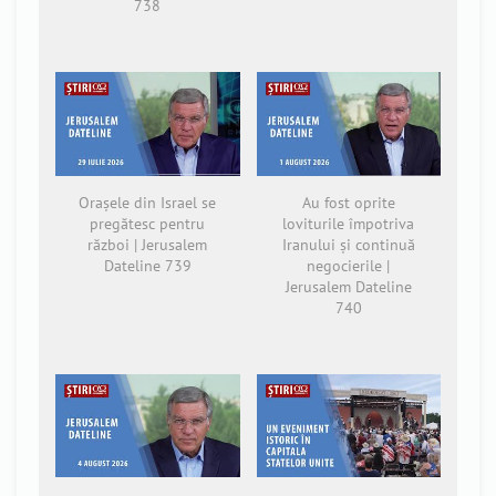
738
Orașele din Israel se
Au fost oprite
pregătesc pentru
loviturile împotriva
război | Jerusalem
Iranului și continuă
Dateline 739
negocierile |
Jerusalem Dateline
740