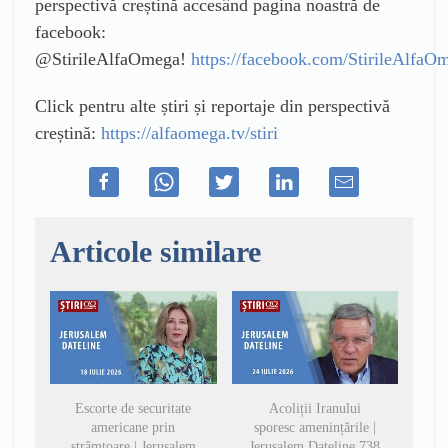
perspectivă creștină accesând pagina noastră de
facebook:
@StirileAlfaOmega!
https://facebook.com/StirileAlfaO
Click pentru alte știri și reportaje din perspectivă
creștină:
https://alfaomega.tv/stiri
Articole similare
Escorte de securitate
Acoliții Iranului
americane prin
sporesc amenințările |
strâmtoare | Jerusalem
Jerusalem Dateline 738