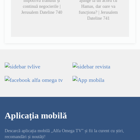
împotriva Iranului și
ajunge la un acord cu
continuă negocierile |
Hamas, dar oare va
Jerusalem Dateline 740
funcționa? | Jerusalem
Dateline 741
Aplicația mobilă
Descarcă aplicația mobilă „Alfa Omega TV” și fii la curent cu știri,
recomandări și noutăți!