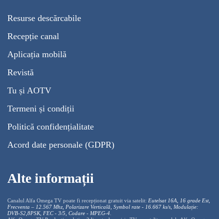
Resurse descărcabile
Recepție canal
Aplicația mobilă
Revistă
Tu și AOTV
Termeni și condiții
Politică confidențialitate
Acord date personale (GDPR)
Alte informații
Canalul Alfa Omega TV poate fi recepționat gratuit via satelit:
Eutelsat 16A, 16 grade Est,
Frecventa – 12.567 Mhz, Polarizare
Vertica
lă, Symbol rate - 16.667 ks/s, Modulație:
DVB-S2,8PSK, FEC - 3/5, Codare - MPEG-4
.