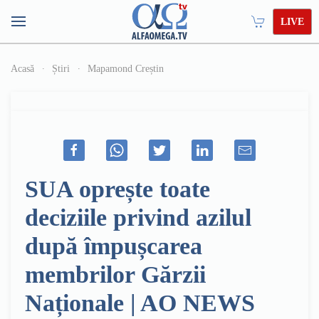
LIVE
Acasă
Știri
Mapamond Creștin
SUA oprește toate
deciziile privind azilul
după împușcarea
membrilor Gărzii
Naționale | AO NEWS