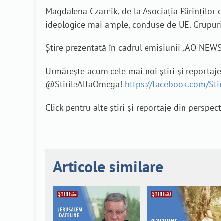
Magdalena Czarnik, de la Asociația Părinților 
ideologice mai ample, conduse de UE. Grupurile
Știre prezentată în cadrul emisiunii „AO NEW
Urmărește acum cele mai noi știri și reportaj
@StirileAlfaOmega!
https://facebook.com/St
Click pentru alte știri și reportaje din perspec
Articole similare