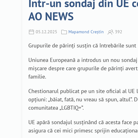
Într-un sondaj din UE c
AO NEWS
05.12.2025
Mapamond Creștin
392
Grupurile de părinți susțin că întrebările sunt
Uniunea Europeană a introdus un nou sondaj pe
mișcare despre care grupurile de părinți averti
familie.
Chestionarul publicat pe un site oficial al UE
opțiuni: „băiat, fată, nu vreau să spun, altul”
comunitatea „LGBTIQ+”.
UE apără sondajul susținând că acesta face p
asigura că cei mici primesc sprijin educațional