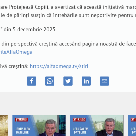
care Protejează Copiii, a avertizat că această inițiativă m
 de părinți susțin că întrebările sunt nepotrivite pentru 
S” din 5 decembrie 2025.
e din perspectivă creștină accesând pagina noastră de fac
irileAlfaOmega
tivă creștină:
https://alfaomega.tv/stiri