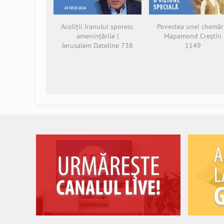
Acoliții Iranului sporesc
Povestea unei chemări
amenințările |
Mapamond Creștin
Jerusalem Dateline 738
1149