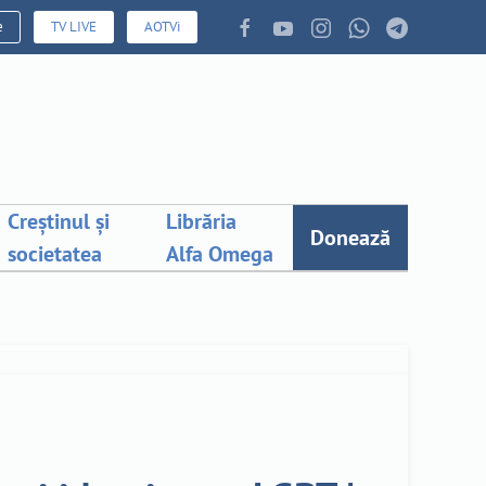
e
TV LIVE
AOTVi
Creștinul și
Librăria
Donează
societatea
Alfa Omega