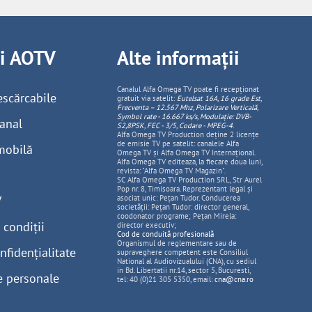
ii AOTV
Alte informații
Canalul Alfa Omega TV poate fi recepționat
escărcabile
gratuit via satelit:
Eutelsat 16A, 16 grade Est,
Frecventa – 12.567 Mhz, Polarizare
Vertica
lă,
Symbol rate - 16.667 ks/s, Modulație: DVB-
anal
S2,8PSK, FEC - 3/5, Codare - MPEG-4
.
Alfa Omega TV Production deține 2 licențe
de emisie TV pe satelit: canalele Alfa
mobilă
Omega TV și Alfa Omega TV Internațional.
Alfa Omega TV editeaza, la fiecare doua luni,
revista: "Alfa Omega TV Magazin".
SC Alfa Omega TV Production SRL, Str Aurel
Pop nr. 8, Timisoara. Reprezentant legal și
V
asociat unic: Pețan Tudor. Conducerea
societății: Pețan Tudor: director general,
coodonator programe; Pețan Mirela:
 condiții
director executiv;
Cod de conduită profesională
Organismul de reglementare sau de
nfidențialitate
supraveghere competent este Consiliul
National al Audiovizualului (CNA), cu sediul
in Bd. Libertatii nr.14, sector 5, Bucuresti,
e personale
tel: 40 (0)21 305 5350, email:
cna@cna.ro