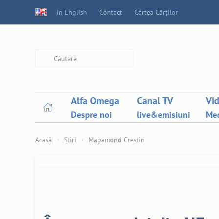
in English
Contact
Cartea Cărților
Type 2 or more characters for
results.
Alfa Omega
Canal TV
Vi
Despre noi
live&emisiuni
Med
Acasă
Știri
Mapamond Creștin