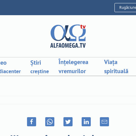
Rugăciun
Înțelegerea
Viața
deo
Știri
vremurilor
spirituală
iacenter
creștine