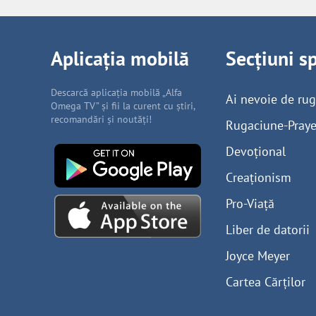
Aplicația mobilă
Secțiuni s
Descarcă aplicația mobilă „Alfa
Ai nevoie de ru
Omega TV” și fii la curent cu știri,
recomandări și noutăți!
Rugaciune-Praye
Devoțional
Creaționism
Pro-Viață
Liber de datorii
Joyce Meyer
Cartea Cărților