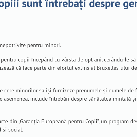
opiii sunt întrebați despre gen
 nepotrivite pentru minori.
ntru copii începând cu vârsta de opt ani, cerându-le să îș
zează că face parte din efortul extins al Bruxelles-ului de
 le cere minorilor să își furnizeze prenumele și numele de f
. De asemenea, include întrebări despre sănătatea mintală ș
arte din „Garanția Europeană pentru Copii”, un program de
 și social.