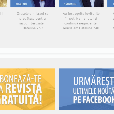
 |
Orașele din Israel se
Au fost oprite loviturile
pregătesc pentru
împotriva Iranului și
război | Jerusalem
continuă negocierile |
Dateline 739
Jerusalem Dateline 740