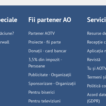
peciale
Fii partener AO
Servic
găciune?
Partener AOTV
Resurse d
rwall
Proiecte - fii parte
Recepție c
Donații - card bancar
Aplicația 
3,5% din impozit -
Revistă
Persoane
Tu și AOT
Publicitate - Organizații
Termeni și
Sponsorizare - Organizații
Politică co
Pentru biserici
Acord dat
Pentru televiziuni
(GDPR)