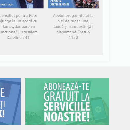
Consiliul pentru Pace
Apelul președintelui la
ajunge la un acord cu
o zi de rugăciune,
Hamas, dar oare va
laudă și recunoștință |
funcționa? | Jerusalem
Mapamond Creștin
Dateline 741
1150