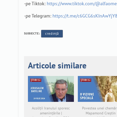
-pe Tiktok:
https://www.tiktok.com/@alfaom
-pe Telegram:
https://t.me/c6GCG6sKInAwYjY
SUBIECTE:
credință
Articole similare
Acoliții Iranului sporesc
Povestea unei chemări
amenințările |
Mapamond Creștin