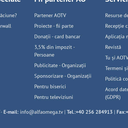
găciune?
Partener AOTV
Resurse d
rwall
Proiecte - fii parte
Recepție c
Donații - card bancar
Aplicația 
3,5% din impozit -
Revistă
Persoane
Tu și AOT
Publicitate - Organizații
Termeni și
Sponsorizare - Organizații
Politică co
Pentru biserici
Acord dat
Pentru televiziuni
(GDPR)
-
E-mail:
info@alfaomega.tv
|
Tel.:+40 256 284913
|
Fax: