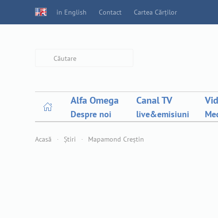
in English
Contact
Cartea Cărților
Type 2 or more characters for
results.
Alfa Omega
Canal TV
Vi
Despre noi
live&emisiuni
Med
Acasă
Știri
Mapamond Creștin