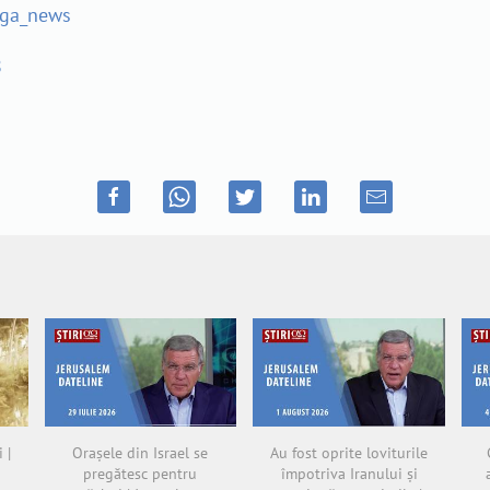
ega_news
8
 |
Orașele din Israel se
Au fost oprite loviturile
pregătesc pentru
împotriva Iranului și