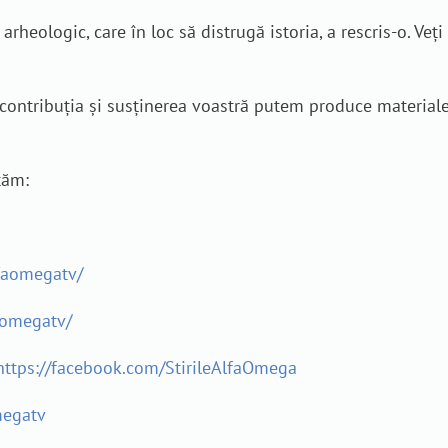
arheologic, care în loc să distrugă istoria, a rescris-o. Veț
n contribuția și susținerea voastră putem produce material
tăm:
faomegatv/
aomegatv/
https://facebook.com/StirileAlfaOmega
megatv