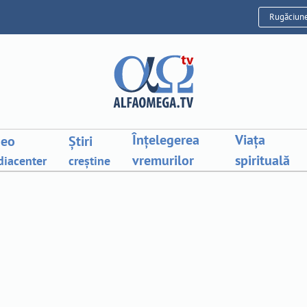
Rugăciun
Înțelegerea
Viața
deo
Știri
vremurilor
spirituală
iacenter
creștine