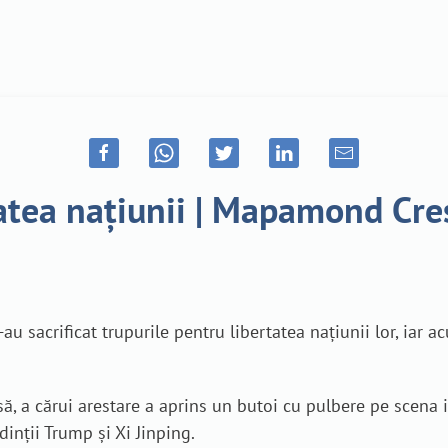
rtatea națiunii | Mapamond Cr
u sacrificat trupurile pentru libertatea națiunii lor, iar ac
asă, a cărui arestare a aprins un butoi cu pulbere pe scena 
dinții Trump și Xi Jinping.