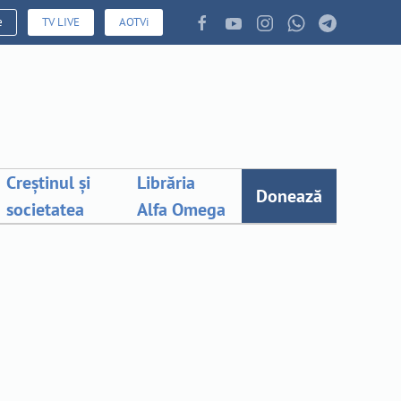
e
TV LIVE
AOTVi
Creștinul și
Librăria
Donează
societatea
Alfa Omega