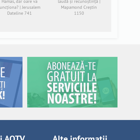
Hamas, dar oare va
laudă și recunoștință |
funcționa? | Jerusalem
Mapamond Creștin
Dateline 741
1150
ii AOTV
Alte informații