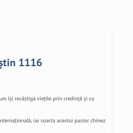
eștin 1116
um își recâștigă viețile prin credință și cu
internațională, iar soarta acestui pastor chinez