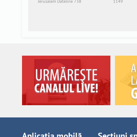
Jerusalem Dateline 738
1149
Aplicația mobilă
Secțiuni s