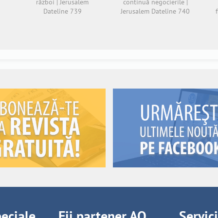
război | Jerusalem
continuă negocierile |
Dateline 739
Jerusalem Dateline 740
peciale
Fii partener AO
Servic