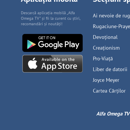
Descarcă aplicația mobilă „Alfa
Ai nevoie de ru
Omega TV” și fii la curent cu știri,
recomandări și noutăți!
Rugaciune-Praye
Devoțional
Creaționism
Pro-Viață
Liber de datorii
Joyce Meyer
Cartea Cărților
Alfa Omega TV