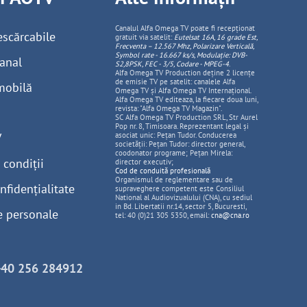
Canalul Alfa Omega TV poate fi recepționat
escărcabile
gratuit via satelit:
Eutelsat 16A, 16 grade Est,
Frecventa – 12.567 Mhz, Polarizare
Vertica
lă,
Symbol rate - 16.667 ks/s, Modulație: DVB-
anal
S2,8PSK, FEC - 3/5, Codare - MPEG-4
.
Alfa Omega TV Production deține 2 licențe
de emisie TV pe satelit: canalele Alfa
mobilă
Omega TV și Alfa Omega TV Internațional.
Alfa Omega TV editeaza, la fiecare doua luni,
revista: "Alfa Omega TV Magazin".
SC Alfa Omega TV Production SRL, Str Aurel
Pop nr. 8, Timisoara. Reprezentant legal și
V
asociat unic: Pețan Tudor. Conducerea
societății: Pețan Tudor: director general,
coodonator programe; Pețan Mirela:
 condiții
director executiv;
Cod de conduită profesională
Organismul de reglementare sau de
nfidențialitate
supraveghere competent este Consiliul
National al Audiovizualului (CNA), cu sediul
in Bd. Libertatii nr.14, sector 5, Bucuresti,
e personale
tel: 40 (0)21 305 5350, email:
cna@cna.ro
+40 256 284912