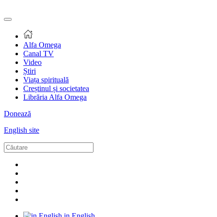
Alfa Omega
Canal TV
Video
Știri
Viața spirituală
Creștinul și societatea
Librăria Alfa Omega
Donează
English site
in English