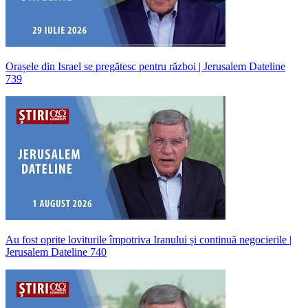
Orașele din Israel se pregătesc pentru război | Jerusalem Dateline
739
Au fost oprite loviturile împotriva Iranului și continuă negocierile |
Jerusalem Dateline 740