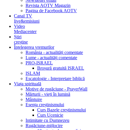
Newsletter email
Revista AOTV Magazin
Pagina de Facebook AOTV
Canal TV
live&emisiuni
Video
Mediacenter
Știri
creștine
Înțelegerea vremurilor
România - actualități comentate
Lume - actualități comentate
PRO-ISRAEL
Broșură gratuită ISRAEL
ISLAM
Escatologie - Interpretare biblică
Viața spirituală
Motive de rugăciune - PrayerWall
Mărturii - vieți în lumină
Mântuire
Esența creștinismului
Curs Bazele creștinismului
Curs Ucenicie
Intimitate cu Dumnezeu
Rugăciune-mijlocire