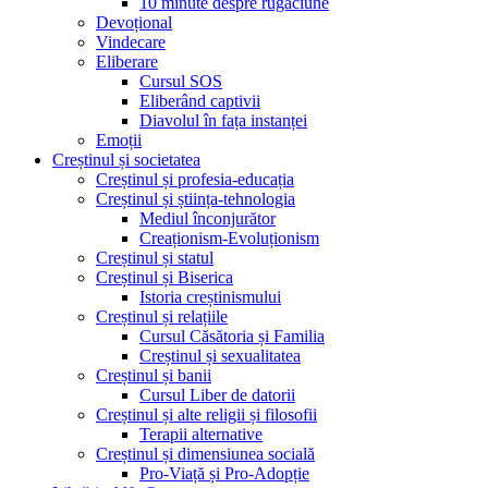
10 minute despre rugăciune
Devoțional
Vindecare
Eliberare
Cursul SOS
Eliberând captivii
Diavolul în fața instanței
Emoții
Creștinul și societatea
Creștinul și profesia-educația
Creștinul și știința-tehnologia
Mediul înconjurător
Creaționism-Evoluționism
Creștinul și statul
Creștinul și Biserica
Istoria creștinismului
Creștinul și relațiile
Cursul Căsătoria și Familia
Creștinul și sexualitatea
Creștinul și banii
Cursul Liber de datorii
Creștinul și alte religii și filosofii
Terapii alternative
Creștinul și dimensiunea socială
Pro-Viață și Pro-Adopție