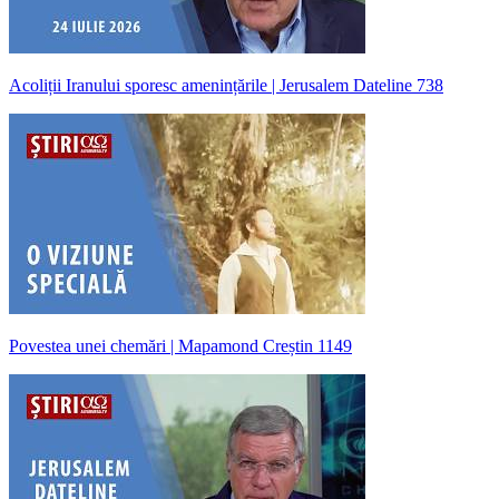
Acoliții Iranului sporesc amenințările | Jerusalem Dateline 738
Povestea unei chemări | Mapamond Creștin 1149