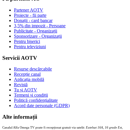
Partener AOTV
Proiecte - fii parte
Donații - card bancar
3,5% din impozit - Persoane
Publicitate - Organizații
Sponsorizare - Organizații
Pentru biserici
Pentru televiziuni
Servicii AOTV
Resurse descărcabile
Recepție canal
Aplicația mobilă
Revistă
Tu și AOTV
Termeni și condiții
Politică confidențialitate
Acord date personale (GDPR)
Alte informații
Canalul Alfa Omega TV poate fi recepționat gratuit via satelit:
Eutelsat 16A, 16 grade Est,