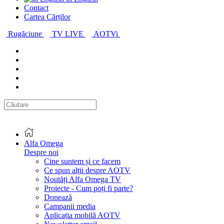
Contact
Cartea Cărților
Rugăciune
TV LIVE
AOTVi
Alfa Omega
Despre noi
Cine suntem și ce facem
Ce spun alții despre AOTV
Noutăți Alfa Omega TV
Proiecte - Cum poți fi parte?
Donează
Campanii media
Aplicația mobilă AOTV