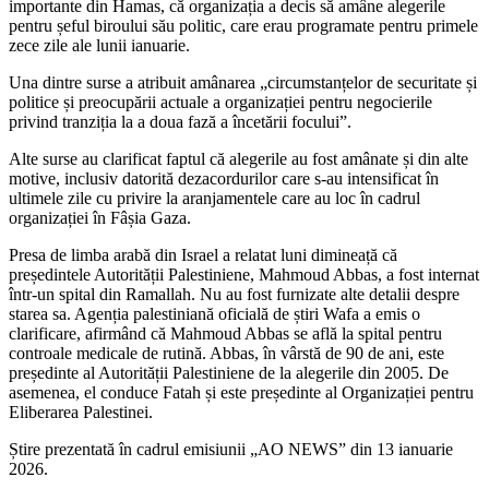
importante din Hamas, că organizația a decis să amâne alegerile
pentru șeful biroului său politic, care erau programate pentru primele
zece zile ale lunii ianuarie.
Una dintre surse a atribuit amânarea „circumstanțelor de securitate și
politice și preocupării actuale a organizației pentru negocierile
privind tranziția la a doua fază a încetării focului”.
Alte surse au clarificat faptul că alegerile au fost amânate și din alte
motive, inclusiv datorită dezacordurilor care s-au intensificat în
ultimele zile cu privire la aranjamentele care au loc în cadrul
organizației în Fâșia Gaza.
Presa de limba arabă din Israel a relatat luni dimineață că
președintele Autorității Palestiniene, Mahmoud Abbas, a fost internat
într-un spital din Ramallah. Nu au fost furnizate alte detalii despre
starea sa. Agenția palestiniană oficială de știri Wafa a emis o
clarificare, afirmând că Mahmoud Abbas se află la spital pentru
controale medicale de rutină. Abbas, în vârstă de 90 de ani, este
președinte al Autorității Palestiniene de la alegerile din 2005. De
asemenea, el conduce Fatah și este președinte al Organizației pentru
Eliberarea Palestinei.
Știre prezentată în cadrul emisiunii „AO NEWS” din 13 ianuarie
2026.