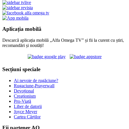
Aplicația mobilă
Descarcă aplicația mobilă „Alfa Omega TV” și fii la curent cu știri,
recomandări și noutăți!
Secțiuni speciale
Ai nevoie de rugăciune?
Rugaciune-Prayerwall
Devoțional
Creaționism
Pro-Viață
Liber de datorii
Joyce Meyer
Cartea Cărților
Fii partener AO