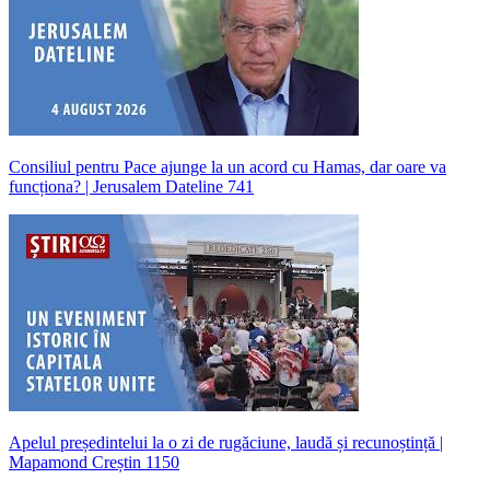
Consiliul pentru Pace ajunge la un acord cu Hamas, dar oare va
funcționa? | Jerusalem Dateline 741
Apelul președintelui la o zi de rugăciune, laudă și recunoștință |
Mapamond Creștin 1150