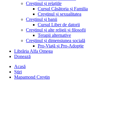
Creștinul și relațiile
Cursul Căsătoria și Familia
Creștinul și sexualitatea
Creștinul și banii
Cursul Liber de datorii
Creștinul și alte religii și filosofii
Terapii alternative
Creștinul și dimensiunea socială
Pro-Viață și Pro-Adopție
Librăria Alfa Omega
Donează
Acasă
Știri
Mapamond Creștin