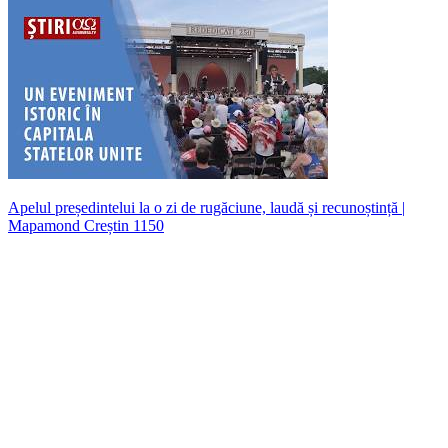
Apelul președintelui la o zi de rugăciune, laudă și recunoștință |
Mapamond Creștin 1150