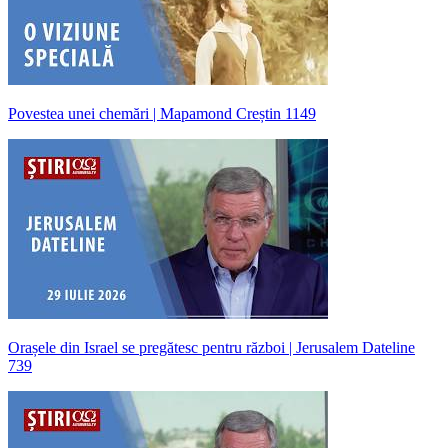
Povestea unei chemări | Mapamond Creștin 1149
Orașele din Israel se pregătesc pentru război | Jerusalem Dateline
739