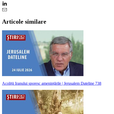
Articole similare
Acoliții Iranului sporesc amenințările | Jerusalem Dateline 738