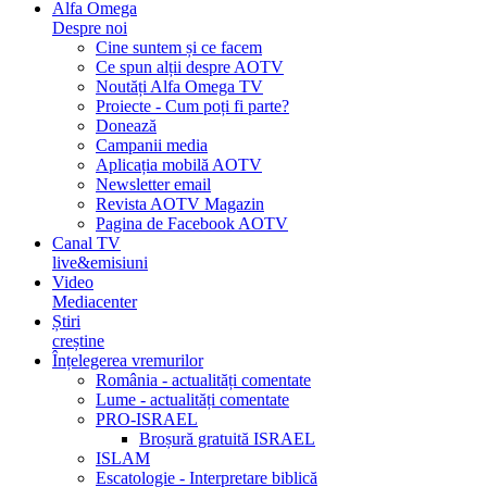
Alfa Omega
Despre noi
Cine suntem și ce facem
Ce spun alții despre AOTV
Noutăți Alfa Omega TV
Proiecte - Cum poți fi parte?
Donează
Campanii media
Aplicația mobilă AOTV
Newsletter email
Revista AOTV Magazin
Pagina de Facebook AOTV
Canal TV
live&emisiuni
Video
Mediacenter
Știri
creștine
Înțelegerea vremurilor
România - actualități comentate
Lume - actualități comentate
PRO-ISRAEL
Broșură gratuită ISRAEL
ISLAM
Escatologie - Interpretare biblică