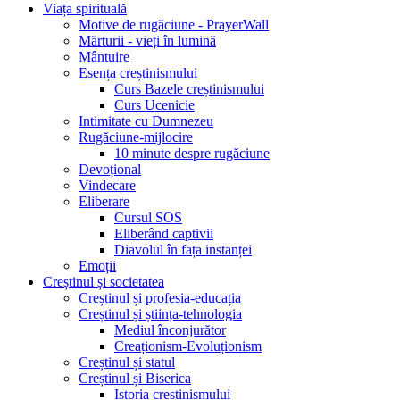
Viața spirituală
Motive de rugăciune - PrayerWall
Mărturii - vieți în lumină
Mântuire
Esența creștinismului
Curs Bazele creștinismului
Curs Ucenicie
Intimitate cu Dumnezeu
Rugăciune-mijlocire
10 minute despre rugăciune
Devoțional
Vindecare
Eliberare
Cursul SOS
Eliberând captivii
Diavolul în fața instanței
Emoții
Creștinul și societatea
Creștinul și profesia-educația
Creștinul și știința-tehnologia
Mediul înconjurător
Creaționism-Evoluționism
Creștinul și statul
Creștinul și Biserica
Istoria creștinismului