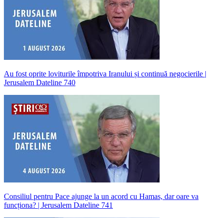
Au fost oprite loviturile împotriva Iranului și continuă negocierile |
Jerusalem Dateline 740
Consiliul pentru Pace ajunge la un acord cu Hamas, dar oare va
funcționa? | Jerusalem Dateline 741