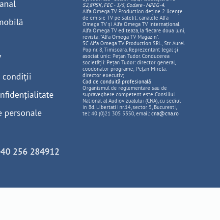
anal
S2,8PSK, FEC - 3/5, Codare - MPEG-4
.
Alfa Omega TV Production deține 2 licențe
de emisie TV pe satelit: canalele Alfa
mobilă
Omega TV și Alfa Omega TV Internațional.
Alfa Omega TV editeaza, la fiecare doua luni,
revista: "Alfa Omega TV Magazin".
SC Alfa Omega TV Production SRL, Str Aurel
Pop nr. 8, Timisoara. Reprezentant legal și
V
asociat unic: Pețan Tudor. Conducerea
societății: Pețan Tudor: director general,
coodonator programe; Pețan Mirela:
 condiții
director executiv;
Cod de conduită profesională
Organismul de reglementare sau de
nfidențialitate
supraveghere competent este Consiliul
National al Audiovizualului (CNA), cu sediul
in Bd. Libertatii nr.14, sector 5, Bucuresti,
e personale
tel: 40 (0)21 305 5350, email:
cna@cna.ro
+40 256 284912