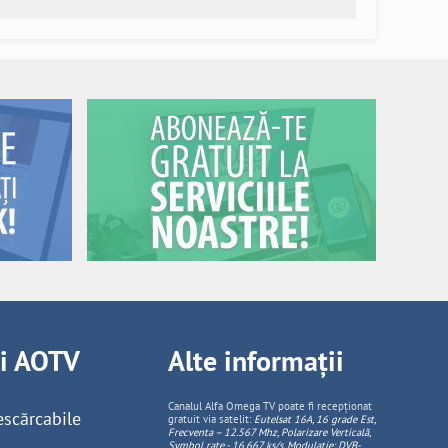
ii AOTV
Alte informații
Canalul Alfa Omega TV poate fi recepționat
escărcabile
gratuit via satelit:
Eutelsat 16A, 16 grade Est,
Frecventa – 12.567 Mhz, Polarizare
Vertica
lă,
Symbol rate - 16.667 ks/s, Modulație: DVB-