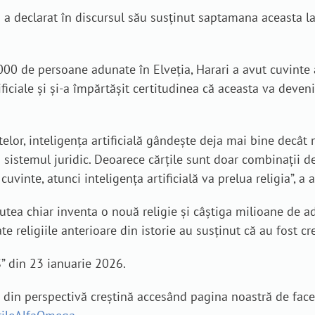
ari a declarat în discursul său susținut saptamana aceast
0 de persoane adunate în Elveția, Harari a avut cuvinte a
tificiale și și-a împărtășit certitudinea că aceasta va deve
telor, inteligența artificială gândește deja mai bine decât
a sistemul juridic. Deoarece cărțile sunt doar combinații de
cuvinte, atunci inteligența artificială va prelua religia”, a 
putea chiar inventa o nouă religie și câștiga milioane de ad
te religiile anterioare din istorie au susținut că au fost 
” din 23 ianuarie 2026.
e din perspectivă creștină accesând pagina noastră de fac