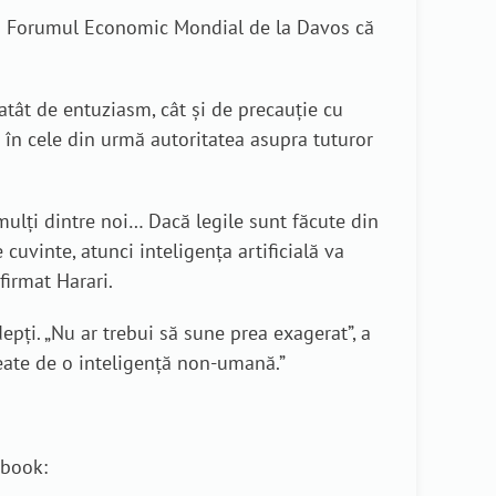
a la Forumul Economic Mondial de la Davos că
tât de entuziasm, cât și de precauție cu
ni în cele din urmă autoritatea asupra tuturor
 mulți dintre noi… Dacă legile sunt făcute din
 cuvinte, atunci inteligența artificială va
afirmat Harari.
epți. „Nu ar trebui să sune prea exagerat”, a
create de o inteligență non-umană.”
ebook: