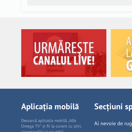
Aplicația mobilă
Secțiuni s
Descarcă aplicația mobilă „Alfa
Ai nevoie de ru
Omega TV” și fii la curent cu știri,
recomandări și noutăți!