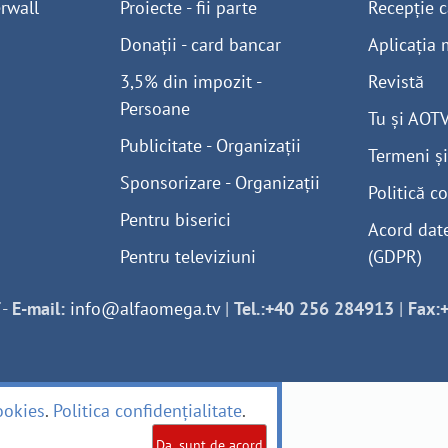
rwall
Proiecte - fii parte
Recepție c
Donații - card bancar
Aplicația 
3,5% din impozit -
Revistă
Persoane
Tu și AOT
Publicitate - Organizații
Termeni și
Sponsorizare - Organizații
Politică co
Pentru biserici
Acord dat
Pentru televiziuni
(GDPR)
-
E-mail:
info@alfaomega.tv
|
Tel.:+40 256 284913
|
Fax:
ookies
.
Politica confidențialitate
.
Da, sunt de acord