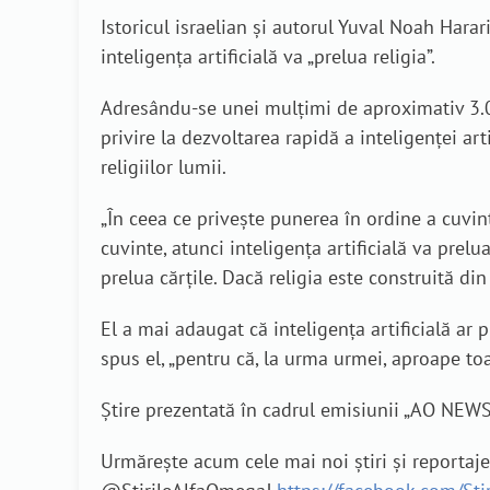
Istoricul israelian și autorul Yuval Noah Har
inteligența artificială va „prelua religia”.
Adresându-se unei mulțimi de aproximativ 3.00
privire la dezvoltarea rapidă a inteligenței ar
religiilor lumii.
„În ceea ce privește punerea în ordine a cuvin
cuvinte, atunci inteligența artificială va prelu
prelua cărțile. Dacă religia este construită din 
El a mai adaugat că inteligența artificială ar 
spus el, „pentru că, la urma urmei, aproape toa
Știre prezentată în cadrul emisiunii „AO NEWS
Urmărește acum cele mai noi știri și reportaj