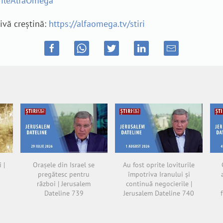
irileAlfaOmega
tivă creștină:
https://alfaomega.tv/stiri
 |
Orașele din Israel se
Au fost oprite loviturile
pregătesc pentru
împotriva Iranului și
război | Jerusalem
continuă negocierile |
Dateline 739
Jerusalem Dateline 740