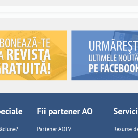
peciale
Fii partener AO
Servic
găciune?
Partener AOTV
Resurse d