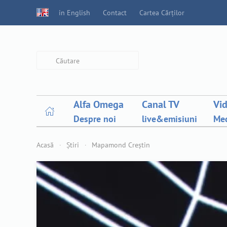
in English
Contact
Cartea Cărților
Type 2 or more characters for
results.
Alfa Omega
Canal TV
Vi
Despre noi
live&emisiuni
Med
Acasă
Știri
Mapamond Creștin