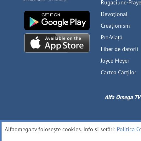
Rugaciune-Praye
Devoțional
Creaționism
Pro-Viață
Liber de datorii
Joyce Meyer
Cartea Cărților
Alfa Omega TV
Alfaomega.tv folosește cookies. Info și setări:
Politica C