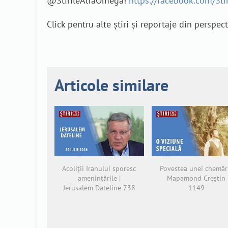
@StirileAlfaOmega!
https://facebook.com/St
Click pentru alte știri și reportaje din perspec
Articole similare
Acoliții Iranului sporesc
Povestea unei chemări
amenințările |
Mapamond Creștin
Jerusalem Dateline 738
1149