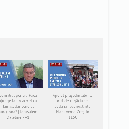
Consiliul pentru Pace
Apelul președintelui la
ajunge la un acord cu
o zi de rugăciune,
Hamas, dar oare va
laudă și recunoștință |
funcționa? | Jerusalem
Mapamond Creștin
Dateline 741
1150