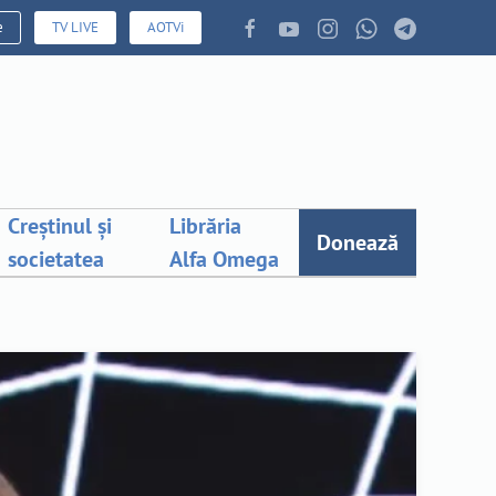
e
TV LIVE
AOTVi
Creștinul și
Librăria
Donează
societatea
Alfa Omega