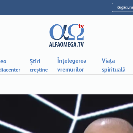
Rugăciun
Înțelegerea
Viața
deo
Știri
vremurilor
spirituală
iacenter
creștine