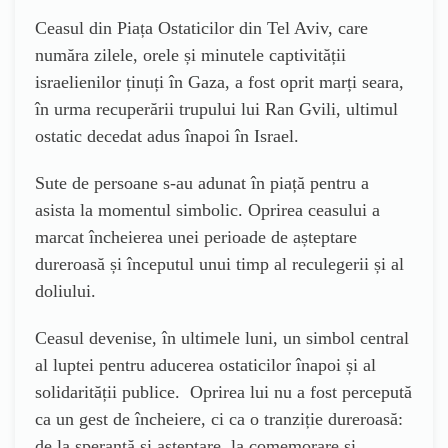
Ceasul din Piața Ostaticilor din Tel Aviv, care
număra zilele, orele și minutele captivității
israelienilor ținuți în Gaza, a fost oprit marți seara,
în urma recuperării trupului lui Ran Gvili, ultimul
ostatic decedat adus înapoi în Israel.
Sute de persoane s-au adunat în piață pentru a
asista la momentul simbolic. Oprirea ceasului a
marcat încheierea unei perioade de așteptare
dureroasă și începutul unui timp al reculegerii și al
doliului.
Ceasul devenise, în ultimele luni, un simbol central
al luptei pentru aducerea ostaticilor înapoi și al
solidarității publice. Oprirea lui nu a fost percepută
ca un gest de încheiere, ci ca o tranziție dureroasă:
de la speranță și așteptare, la comemorare și