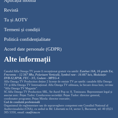
Aplicația mobilă
Revistă
Tu și AOTV
Termeni și condiții
Politică confidențialitate
Acord date personale (GDPR)
Alte informații
Canalul Alfa Omega TV poate fi recepționat gratuit via satelit:
Eutelsat 16A, 16 grade Est,
Frecventa – 12.567 Mhz, Polarizare
Vertica
lă, Symbol rate - 16.667 ks/s, Modulație:
DVB-S2,8PSK, FEC - 3/5, Codare - MPEG-4
.
Alfa Omega TV Production deține 2 licențe de emisie TV pe satelit: canalele Alfa Omega
TV și Alfa Omega TV Internațional. Alfa Omega TV editeaza, la fiecare doua luni, revista:
"Alfa Omega TV Magazin".
SC Alfa Omega TV Production SRL, Str Aurel Pop nr. 8, Timisoara. Reprezentant legal și
asociat unic: Pețan Tudor. Conducerea societății: Pețan Tudor: director general,
coodonator programe; Pețan Mirela: director executiv;
Cod de conduită profesională
Organismul de reglementare sau de supraveghere competent este Consiliul National al
Audiovizualului (CNA), cu sediul in Bd. Libertatii nr.14, sector 5, Bucuresti, tel: 40 (0)21
305 5350, email:
cna@cna.ro