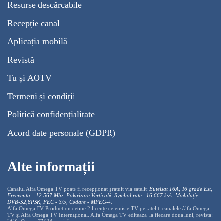
Resurse descărcabile
Recepție canal
Aplicația mobilă
Revistă
Tu și AOTV
Termeni și condiții
Politică confidențialitate
Acord date personale (GDPR)
Alte informații
Canalul Alfa Omega TV poate fi recepționat gratuit via satelit:
Eutelsat 16A, 16 grade Est,
Frecventa – 12.567 Mhz, Polarizare
Vertica
lă, Symbol rate - 16.667 ks/s, Modulație:
DVB-S2,8PSK, FEC - 3/5, Codare - MPEG-4
.
Alfa Omega TV Production deține 2 licențe de emisie TV pe satelit: canalele Alfa Omega
TV și Alfa Omega TV Internațional. Alfa Omega TV editeaza, la fiecare doua luni, revista: