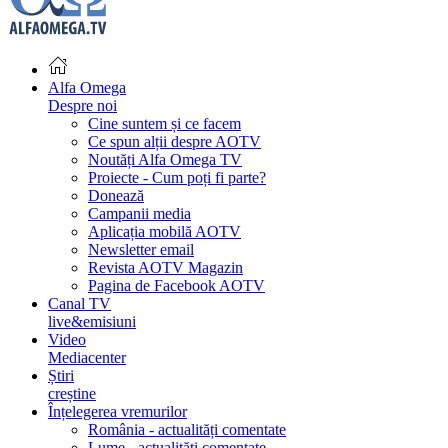
Alfa Omega
Despre noi
Cine suntem și ce facem
Ce spun alții despre AOTV
Noutăți Alfa Omega TV
Proiecte - Cum poți fi parte?
Donează
Campanii media
Aplicația mobilă AOTV
Newsletter email
Revista AOTV Magazin
Pagina de Facebook AOTV
Canal TV
live&emisiuni
Video
Mediacenter
Știri
creștine
Înțelegerea vremurilor
România - actualități comentate
Lume - actualități comentate