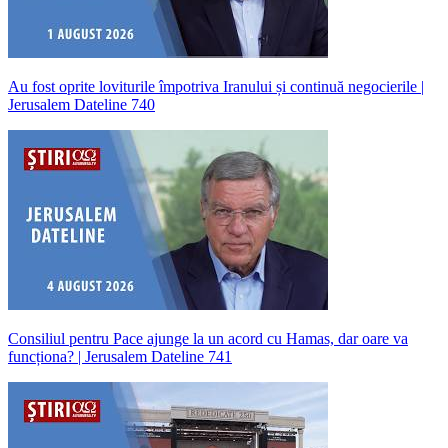
Au fost oprite loviturile împotriva Iranului și continuă negocierile |
Jerusalem Dateline 740
Consiliul pentru Pace ajunge la un acord cu Hamas, dar oare va
funcționa? | Jerusalem Dateline 741