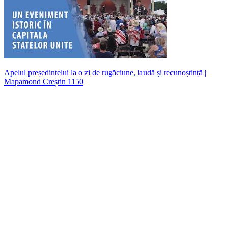
Apelul președintelui la o zi de rugăciune, laudă și recunoștință |
Mapamond Creștin 1150