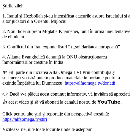
Știrile zilei:
1. Iranul și Hezbollah și-au intensificat atacurile asupra Israelului și a
altor jucători din Orientul Mijlociu
2. Noul lider suprem Mojtaba Khamenei, rănit în urma unei tentative
de eliminare
3. Conflictul din Iran expune fisuri în „solidaritatea europeană”
4. Alianța Evanghelică denunță la ONU obstrucționarea
înmormântărilor creștine în India
🌱 Fiți parte din lucrarea Alfa Omega TV! Prin contribuția și
susținerea voastră putem produce materiale importante pentru a
extinde Împărăția lui Dumnezeu:
https://alfaomega.tv/donatii
👉 Dacă v-a plăcut acest conținut informativ, vă invităm să apreciați
👍 acest video și să vă abonați la canalul nostru de 𝗬𝗼𝘂𝗧𝘂𝗯𝗲.
Click pentru alte știri și reportaje din perspectivă creștină:
https://alfaomega.tv/stiri
Vizitează-ne, uite toate locurile unde te așteptăm: