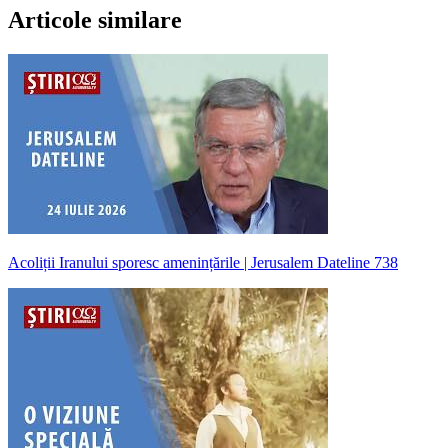
Articole similare
Acoliții Iranului sporesc amenințările | Jerusalem Dateline 738