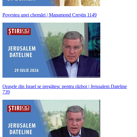
Povestea unei chemări | Mapamond Creștin 1149
Orașele din Israel se pregătesc pentru război | Jerusalem Dateline
739