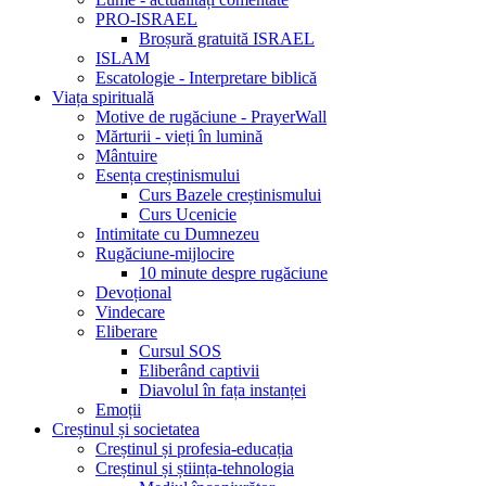
PRO-ISRAEL
Broșură gratuită ISRAEL
ISLAM
Escatologie - Interpretare biblică
Viața spirituală
Motive de rugăciune - PrayerWall
Mărturii - vieți în lumină
Mântuire
Esența creștinismului
Curs Bazele creștinismului
Curs Ucenicie
Intimitate cu Dumnezeu
Rugăciune-mijlocire
10 minute despre rugăciune
Devoțional
Vindecare
Eliberare
Cursul SOS
Eliberând captivii
Diavolul în fața instanței
Emoții
Creștinul și societatea
Creștinul și profesia-educația
Creștinul și știința-tehnologia