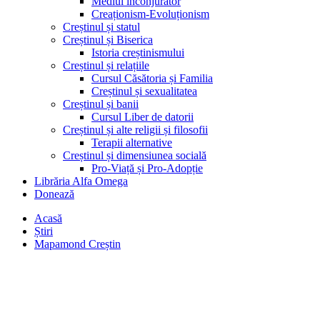
Mediul înconjurător
Creaționism-Evoluționism
Creștinul și statul
Creștinul și Biserica
Istoria creștinismului
Creștinul și relațiile
Cursul Căsătoria și Familia
Creștinul și sexualitatea
Creștinul și banii
Cursul Liber de datorii
Creștinul și alte religii și filosofii
Terapii alternative
Creștinul și dimensiunea socială
Pro-Viață și Pro-Adopție
Librăria Alfa Omega
Donează
Acasă
Știri
Mapamond Creștin