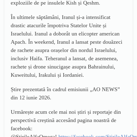
exploziile de pe insulele Kish și Qeshm.
În ultimele săptămâni, Iranul și-a intensificat
drastic atacurile împotriva Statelor Unite și
Israelului. Iranul a doborât un elicopter american
Apach. În weekend, Iranul a lansat peste douăzeci
de rachete asupra orașelor din nordul Israelului,
inclusiv Haifa.
Teheranul a lansat, de asemenea,
rachete și drone sinucigașe asupra Bahrainului,
Kuweitului, Irakului și Iordaniei.
Știre prezentată în cadrul emisiunii „AO NEWS”
din 12 iunie 2026.
Urmărește acum cele mai noi știri și reportaje din
perspectivă creștină accesând pagina noastră de
facebook:
@StirileAlfaOmega!
https://facebook.com/StirileAlfaO