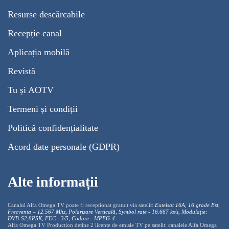
Resurse descărcabile
Recepție canal
Aplicația mobilă
Revistă
Tu și AOTV
Termeni și condiții
Politică confidențialitate
Acord date personale (GDPR)
Alte informații
Canalul Alfa Omega TV poate fi recepționat gratuit via satelit:
Eutelsat 16A, 16 grade Est,
Frecventa – 12.567 Mhz, Polarizare
Vertica
lă, Symbol rate - 16.667 ks/s, Modulație:
DVB-S2,8PSK, FEC - 3/5, Codare - MPEG-4
.
Alfa Omega TV Production deține 2 licențe de emisie TV pe satelit: canalele Alfa Omega