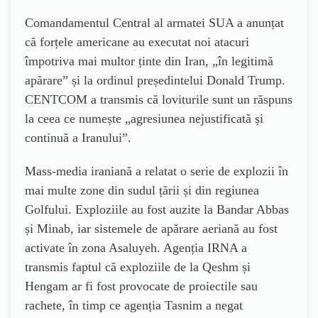
Comandamentul Central al armatei SUA a anunțat
că forțele americane au executat noi atacuri
împotriva mai multor ținte din Iran, „în legitimă
apărare” și la ordinul președintelui Donald Trump.
CENTCOM a transmis că loviturile sunt un răspuns
la ceea ce numește „agresiunea nejustificată și
continuă a Iranului”.
Mass-media iraniană a relatat o serie de explozii în
mai multe zone din sudul țării și din regiunea
Golfului. Exploziile au fost auzite la Bandar Abbas
și Minab, iar sistemele de apărare aeriană au fost
activate în zona Asaluyeh. Agenția IRNA a
transmis faptul că exploziile de la Qeshm și
Hengam ar fi fost provocate de proiectile sau
rachete, în timp ce agenția Tasnim a negat