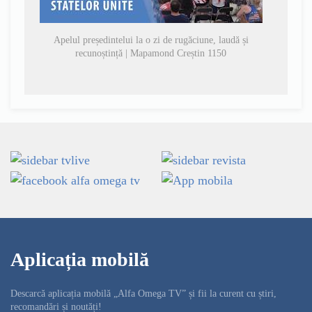
Apelul președintelui la o zi de rugăciune, laudă și
recunoștință | Mapamond Creștin 1150
Aplicația mobilă
Descarcă aplicația mobilă „Alfa Omega TV” și fii la curent cu știri,
recomandări și noutăți!