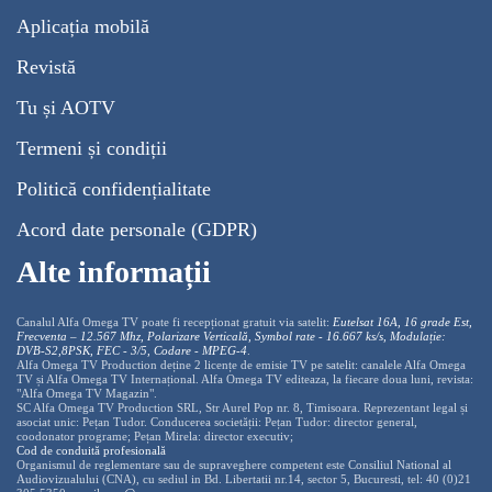
Aplicația mobilă
Revistă
Tu și AOTV
Termeni și condiții
Politică confidențialitate
Acord date personale (GDPR)
Alte informații
Canalul Alfa Omega TV poate fi recepționat gratuit via satelit:
Eutelsat 16A, 16 grade Est,
Frecventa – 12.567 Mhz, Polarizare
Vertica
lă, Symbol rate - 16.667 ks/s, Modulație:
DVB-S2,8PSK, FEC - 3/5, Codare - MPEG-4
.
Alfa Omega TV Production deține 2 licențe de emisie TV pe satelit: canalele Alfa Omega
TV și Alfa Omega TV Internațional. Alfa Omega TV editeaza, la fiecare doua luni, revista:
"Alfa Omega TV Magazin".
SC Alfa Omega TV Production SRL, Str Aurel Pop nr. 8, Timisoara. Reprezentant legal și
asociat unic: Pețan Tudor. Conducerea societății: Pețan Tudor: director general,
coodonator programe; Pețan Mirela: director executiv;
Cod de conduită profesională
Organismul de reglementare sau de supraveghere competent este Consiliul National al
Audiovizualului (CNA), cu sediul in Bd. Libertatii nr.14, sector 5, Bucuresti, tel: 40 (0)21