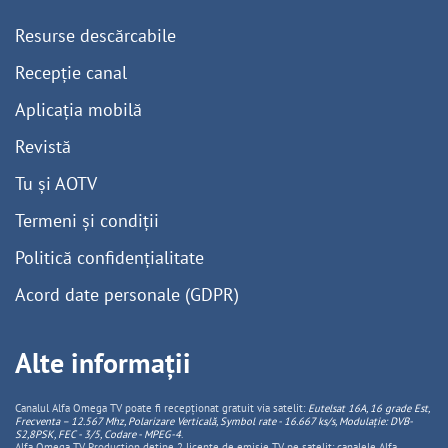
Resurse descărcabile
Recepție canal
Aplicația mobilă
Revistă
Tu și AOTV
Termeni și condiții
Politică confidențialitate
Acord date personale (GDPR)
Alte informații
Canalul Alfa Omega TV poate fi recepționat gratuit via satelit:
Eutelsat 16A, 16 grade Est,
Frecventa – 12.567 Mhz, Polarizare
Vertica
lă, Symbol rate - 16.667 ks/s, Modulație: DVB-
S2,8PSK, FEC - 3/5, Codare - MPEG-4
.
Alfa Omega TV Production deține 2 licențe de emisie TV pe satelit: canalele Alfa