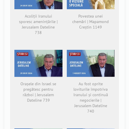
Acoliții Iranului
Povestea unei
sporesc amenințările |
chemări | Mapamond
Jerusalem Dateline
Creștin 1149
738
Orașele din Israel se
Au fost oprite
pregătesc pentru
loviturile împotriva
război | Jerusalem
Iranului și continuă
Dateline 739
negocierile |
Jerusalem Dateline
740