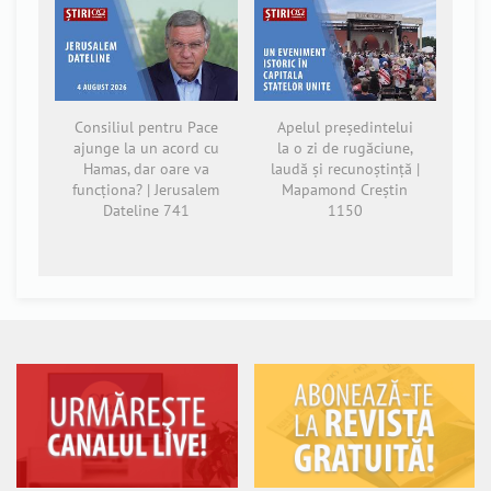
Consiliul pentru Pace
Apelul președintelui
ajunge la un acord cu
la o zi de rugăciune,
Hamas, dar oare va
laudă și recunoștință |
funcționa? | Jerusalem
Mapamond Creștin
Dateline 741
1150