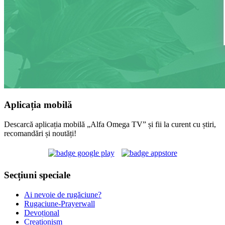
Aplicația mobilă
Descarcă aplicația mobilă „Alfa Omega TV” și fii la curent cu știri,
recomandări și noutăți!
Secțiuni speciale
Ai nevoie de rugăciune?
Rugaciune-Prayerwall
Devoțional
Creaționism