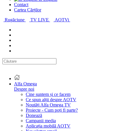
Contact
Cartea Cărților
Rugăciune
TV LIVE
AOTVi
Alfa Omega
Despre noi
Cine suntem și ce facem
Ce spun alții despre AOTV
Noutăți Alfa Omega TV
Proiecte - Cum poți fi parte?
Donează
Campanii media
Aplicația mobilă AOTV