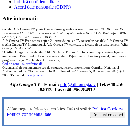
Politică confidențialitate
Acord date personale (GDPR)
Alte informații
Canalul Alfa Omega TV poate fi recepționat gratuit via satelit:
Eutelsat 16A, 16 grade Est,
Frecventa – 12.567 Mhz, Polarizare
Vertica
lă, Symbol rate - 16.667 ks/s, Modulație: DVB-
S2,8PSK, FEC - 3/5, Codare - MPEG-4
.
Alfa Omega TV Production deține 2 licențe de emisie TV pe satelit: canalele Alfa Omega TV
și Alfa Omega TV Internațional. Alfa Omega TV editeaza, la fiecare doua luni, revista: "Alfa
Omega TV Magazin".
SC Alfa Omega TV Production SRL, Str Aurel Pop nr. 8, Timisoara. Reprezentant legal și
asociat unic: Pețan Tudor. Conducerea societății: Pețan Tudor: director general, coodonator
programe; Pețan Mirela: director executiv;
Cod de conduită profesională
Organismul de reglementare sau de supraveghere competent este Consiliul National al
Audiovizualului (CNA), cu sediul in Bd. Libertatii nr.14, sector 5, Bucuresti, tel: 40 (0)21
305 5350, email:
cna@cna.ro
Alfa Omega TV
-
E-mail:
info@alfaomega.tv
|
Tel.:+40 256
284913
|
Fax:+40 256 284912
Alfaomega.tv folosește cookies. Info și setări:
Politica Cookies
.
Politica confidențialitate
.
Da, sunt de acord