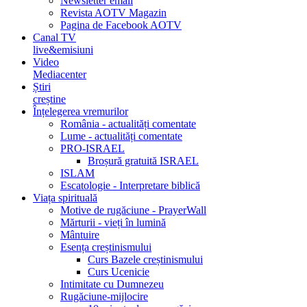
Newsletter email
Revista AOTV Magazin
Pagina de Facebook AOTV
Canal TV
live&emisiuni
Video
Mediacenter
Știri
creștine
Înțelegerea vremurilor
România - actualități comentate
Lume - actualități comentate
PRO-ISRAEL
Broșură gratuită ISRAEL
ISLAM
Escatologie - Interpretare biblică
Viața spirituală
Motive de rugăciune - PrayerWall
Mărturii - vieți în lumină
Mântuire
Esența creștinismului
Curs Bazele creștinismului
Curs Ucenicie
Intimitate cu Dumnezeu
Rugăciune-mijlocire