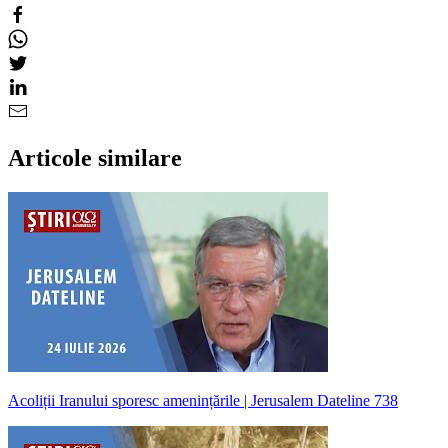
Articole similare
Acoliții Iranului sporesc amenințările | Jerusalem Dateline 738