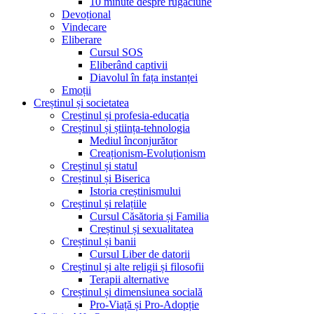
10 minute despre rugăciune
Devoțional
Vindecare
Eliberare
Cursul SOS
Eliberând captivii
Diavolul în fața instanței
Emoții
Creștinul și societatea
Creștinul și profesia-educația
Creștinul și știința-tehnologia
Mediul înconjurător
Creaționism-Evoluționism
Creștinul și statul
Creștinul și Biserica
Istoria creștinismului
Creștinul și relațiile
Cursul Căsătoria și Familia
Creștinul și sexualitatea
Creștinul și banii
Cursul Liber de datorii
Creștinul și alte religii și filosofii
Terapii alternative
Creștinul și dimensiunea socială
Pro-Viață și Pro-Adopție