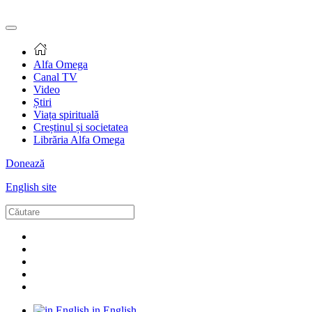
Alfa Omega
Canal TV
Video
Știri
Viața spirituală
Creștinul și societatea
Librăria Alfa Omega
Donează
English site
in English