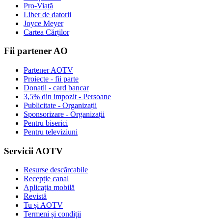
Pro-Viață
Liber de datorii
Joyce Meyer
Cartea Cărților
Fii partener AO
Partener AOTV
Proiecte - fii parte
Donații - card bancar
3,5% din impozit - Persoane
Publicitate - Organizații
Sponsorizare - Organizații
Pentru biserici
Pentru televiziuni
Servicii AOTV
Resurse descărcabile
Recepție canal
Aplicația mobilă
Revistă
Tu și AOTV
Termeni și condiții