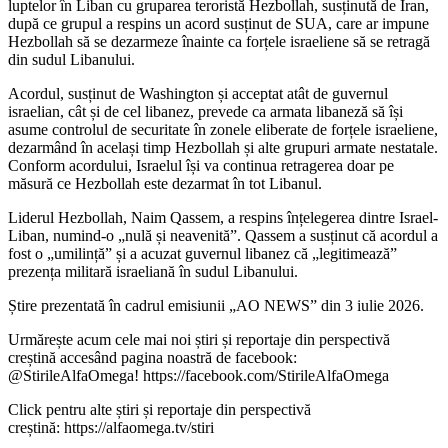
luptelor în Liban cu gruparea teroristă Hezbollah, susținută de Iran,
după ce grupul a respins un acord susținut de SUA, care ar impune
Hezbollah să se dezarmeze înainte ca forțele israeliene să se retragă
din sudul Libanului.
Acordul, susținut de Washington și acceptat atât de guvernul
israelian, cât și de cel libanez, prevede ca armata libaneză să își
asume controlul de securitate în zonele eliberate de forțele israeliene,
dezarmând în același timp Hezbollah și alte grupuri armate nestatale.
Conform acordului, Israelul își va continua retragerea doar pe
măsură ce Hezbollah este dezarmat în tot Libanul.
Liderul Hezbollah, Naim Qassem, a respins înțelegerea dintre Israel-
Liban, numind-o „nulă și neavenită”. Qassem a susținut că acordul a
fost o „umilință” și a acuzat guvernul libanez că „legitimează”
prezența militară israeliană în sudul Libanului.
Știre prezentată în cadrul emisiunii „AO NEWS” din 3 iulie 2026.
Urmărește acum cele mai noi știri și reportaje din perspectivă
creștină accesând pagina noastră de facebook:
@StirileAlfaOmega! https://facebook.com/StirileAlfaOmega
Click pentru alte știri și reportaje din perspectivă
creștină: https://alfaomega.tv/stiri