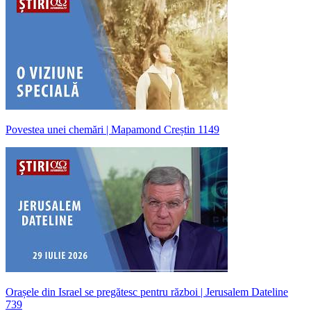
Povestea unei chemări | Mapamond Creștin 1149
Orașele din Israel se pregătesc pentru război | Jerusalem Dateline
739