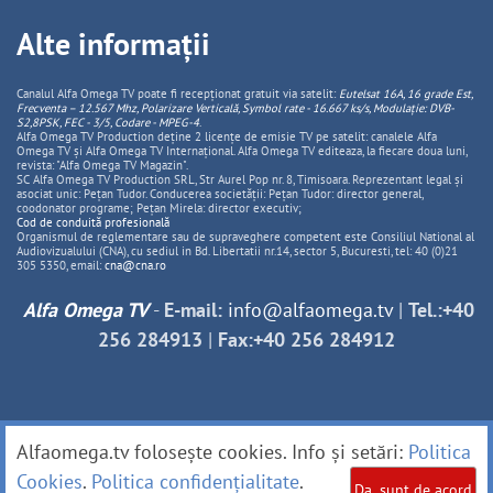
Alte informații
Canalul Alfa Omega TV poate fi recepționat gratuit via satelit:
Eutelsat 16A, 16 grade Est,
Frecventa – 12.567 Mhz, Polarizare
Vertica
lă, Symbol rate - 16.667 ks/s, Modulație: DVB-
S2,8PSK, FEC - 3/5, Codare - MPEG-4
.
Alfa Omega TV Production deține 2 licențe de emisie TV pe satelit: canalele Alfa
Omega TV și Alfa Omega TV Internațional. Alfa Omega TV editeaza, la fiecare doua luni,
revista: "Alfa Omega TV Magazin".
SC Alfa Omega TV Production SRL, Str Aurel Pop nr. 8, Timisoara. Reprezentant legal și
asociat unic: Pețan Tudor. Conducerea societății: Pețan Tudor: director general,
coodonator programe; Pețan Mirela: director executiv;
Cod de conduită profesională
Organismul de reglementare sau de supraveghere competent este Consiliul National al
Audiovizualului (CNA), cu sediul in Bd. Libertatii nr.14, sector 5, Bucuresti, tel: 40 (0)21
305 5350, email:
cna@cna.ro
Alfa Omega TV
-
E-mail:
info@alfaomega.tv
|
Tel.:+40
256 284913
|
Fax:+40 256 284912
Alfaomega.tv folosește cookies. Info și setări:
Politica
Cookies
.
Politica confidențialitate
.
Da, sunt de acord