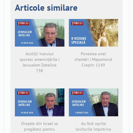
Articole similare
Acoliții Iranului
Povestea unei
sporesc amenințările |
chemări | Mapamond
Jerusalem Dateline
Creștin 1149
738
Orașele din Israel se
Au fost oprite
pregătesc pentru
loviturile împotriva