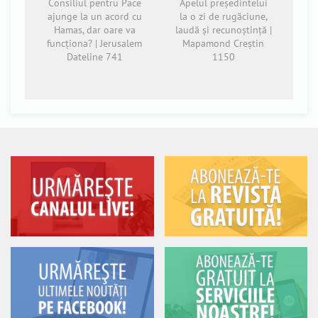
Consiliul pentru Pace
Apelul președintelui
ajunge la un acord cu
la o zi de rugăciune,
Hamas, dar oare va
laudă și recunoștință |
funcționa? | Jerusalem
Mapamond Creștin
Dateline 741
1150