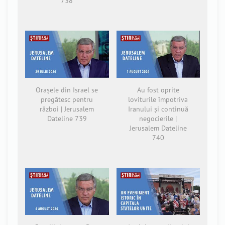
738
Orașele din Israel se
Au fost oprite
pregătesc pentru
loviturile împotriva
război | Jerusalem
Iranului și continuă
Dateline 739
negocierile |
Jerusalem Dateline
740