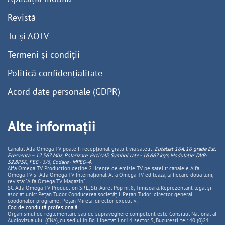
Revistă
Tu și AOTV
Termeni și condiții
Politică confidențialitate
Acord date personale (GDPR)
Alte informații
Canalul Alfa Omega TV poate fi recepționat gratuit via satelit:
Eutelsat 16A, 16 grade Est,
Frecventa – 12.567 Mhz, Polarizare
Vertica
lă, Symbol rate - 16.667 ks/s, Modulație: DVB-
S2,8PSK, FEC - 3/5, Codare - MPEG-4
.
Alfa Omega TV Production deține 2 licențe de emisie TV pe satelit: canalele Alfa
Omega TV și Alfa Omega TV Internațional. Alfa Omega TV editeaza, la fiecare doua luni,
revista: "Alfa Omega TV Magazin".
SC Alfa Omega TV Production SRL, Str Aurel Pop nr. 8, Timisoara. Reprezentant legal și
asociat unic: Pețan Tudor. Conducerea societății: Pețan Tudor: director general,
coodonator programe; Pețan Mirela: director executiv;
Cod de conduită profesională
Organismul de reglementare sau de supraveghere competent este Consiliul National al
Audiovizualului (CNA), cu sediul in Bd. Libertatii nr.14, sector 5, Bucuresti, tel: 40 (0)21