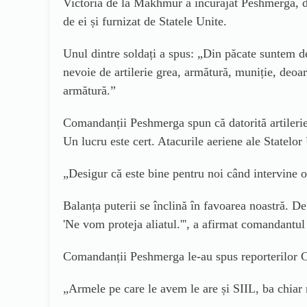
Victoria de la Makhmur a încurajat Peshmerga, da
de ei și furnizat de Statele Unite.
Unul dintre
soldați a spus: „Din păcate suntem de
nevoie de artilerie grea, armătură, muniție, deoa
armătură.”
Comandanții Peshmerga spun că datorită artileriei 
Un lucru este cert. Atacurile aeriene ale Statelo
„Desigur că este bine pentru noi când intervine o
Balanța puterii se înclină în favoarea noastră. D
'
Ne vom proteja aliatul.
''', a afirmat comandantul
Comandanții Peshmerga
le-au
spus reporterilor
„Armele pe care le avem le are și SIIL, ba chiar