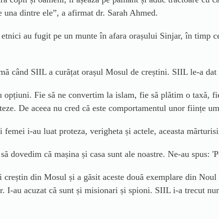
e
una
dintre ele”, a afirmat dr. Sarah Ahmed.
etnici au fugit pe un munte în afara orașului Sinjar, în timp c
mă când SIIL a curățat orașul Mosul de creștini. SIIL le-a da
u opțiuni. Fie să ne convertim la islam, fie să plătim o taxă, 
iteze. De aceea nu cred că este comportamentul unor ființe u
i
femei i-au luat proteza, verigheta și actele,
aceasta m
ărturis
să dovedim că mașina și casa sunt ale noastre. Ne-au spus:
'
P
i creștin din Mosul și a găsit aceste două
exemplare din
No
ul
. I-au acuzat că sunt și misionari și spioni. SIIL i-a trecut nu