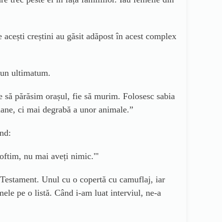
e acești creștini au găsit adăpost în acest complex
t un ultimatum.
fie să părăsim orașul, fie să murim. Folosesc sabia
mane, ci mai degrabă a unor animale.”
ind:
oftim, nu mai aveți nimic.
'"
Testament. Unul cu o copertă cu camuflaj, iar
mele pe o listă. Când i-am luat interviul, ne-a