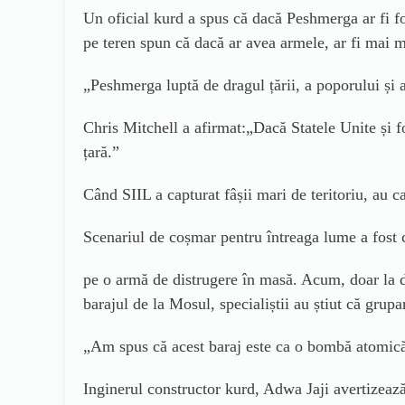
Un oficial kurd a spus că dacă Peshmerga ar fi fo
pe teren spun că dacă ar avea armele, ar fi mai mu
„Peshmerga luptă de dragul țării, a poporului și a
Chris Mitchell a
afirmat:„Dacă Statele Unite și f
țară.”
Când SIIL a capturat fâșii mari de teritoriu, au c
Scenariul de coșmar pentru întreaga lume a fost 
pe o armă de distrugere în masă. Acum, doar la d
barajul de la Mosul, specialiștii au știut că grup
„Am spus că acest baraj este ca o bombă atomic
Inginerul constructor kurd, Adwa Jaji avertizeaz