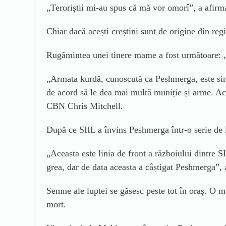
„Teroriștii mi-au spus că mă vor omorî”,
a afirm
Chiar dacă acești creștini sunt de
origine din
reg
Rug
ămintea unei tinere mame a fost următoare: „
„Armata kurdă, cunoscută ca Peshmerga, este sing
de acord să le dea mai multă muniție și arme. Ac
CBN Chris Mitchell.
După ce SIIL a învins Peshmerga într-o serie de l
„Aceasta este linia de front a războiului dintre S
grea, dar de data aceasta a câștigat Peshmerga”,
Semne ale luptei se găsesc peste tot în oraș. O m
mort.