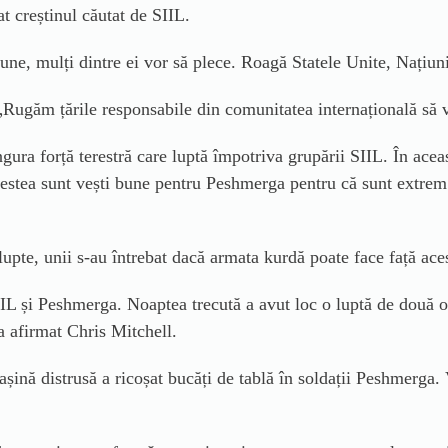
at cre
știnul căutat de SIIL.
iune, mulți dintre ei vor să plece. Roagă Statele Unite, Națiuni
Rugăm țările responsabile din comunitatea internațională să v
ura forță terestră care luptă împotriva grupării SIIL. În acea
estea sunt vești bune pentru Peshmerga pentru că sunt extrem 
upte, unii s-au întrebat dacă armata kurdă poate face față ace
IIL și Peshmerga. Noaptea trecută a avut loc o luptă de două o
a afirmat Chris Mitchell.
așină distrusă a ricoșat bucăți de tablă în soldații Peshmerga.