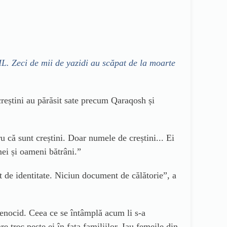
I
L
. Zeci de mii de yazidi au scăpat de la moarte
 creștini au părăsit sate precum Qaraqosh și
ru că sunt creștini. Doar numele de creștini... Ei
ei și oameni bătrâni.”
 de identitate. Niciun document de călătorie”,
a
un genocid. Ceea ce se întâmplă acum
li
s-a
 trec peste ei în fața familiilor. Iau femei
le
din