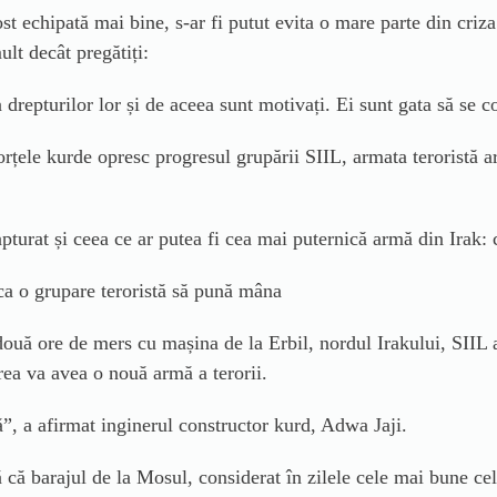
st echipată mai bine, s-ar fi putut evita o mare parte din criz
lt decât pregătiți:
 drepturilor lor și de aceea sunt motivați. Ei sunt gata să se 
orțele kurde opresc progresul grupării SIIL, armata teroristă a
apturat și ceea ce ar putea fi cea mai puternică armă din Irak: 
ca o grupare teroristă să pună mâna
ouă ore de mers cu mașina de la Erbil, nordul Irakului, SIIL 
area va avea o nouă armă a terorii.
ă”,
a afirmat inginerul constructor kurd, Adwa Jaji.
ă că barajul de la Mosul, considerat în zilele cele mai bune c