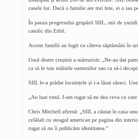
casele lor
. D
acă o familie are trei fete, ei
o iau p
În pauza progresului grupării SIIL, mii de yazidi 
catolic din Erbil.
Aceste familii au fugit cu câteva săptămâni în ur
Unul dintre cre
știni a mărturisit: „Ne-au dat patr
ca
să
le taie
mâinile oamenilor sau
ca
să-i decap
SIIL le-a prădat locuințele și i-a lăsat săraci.
Une
„Au luat totul. I-am rugat să ne dea ceva cu c
are
Chris Mitchell
afirmă: „SIIL a căutat în casa unu
celălalt cu steagul american pe pagina din interior
rugat să nu îi publicăm identitatea.”