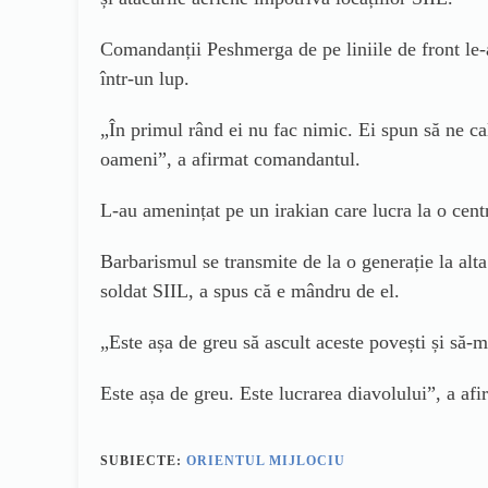
Comandanții Peshmerga de pe liniile de front
le-
într-un lup.
„În primul rând ei nu fac nimic. Ei spun
s
ă ne ca
oameni”,
a afirmat comandantul.
L-a
u amenințat
pe un
irakian care lucra la o cen
Barbarismul se transmite de la o generație la alt
soldat SIIL, a spus
c
ă e mândru de el.
„Este așa de greu să ascult aceste povești și să-
Este așa de greu. Este lucrarea diavolului”,
a afi
SUBIECTE:
ORIENTUL MIJLOCIU