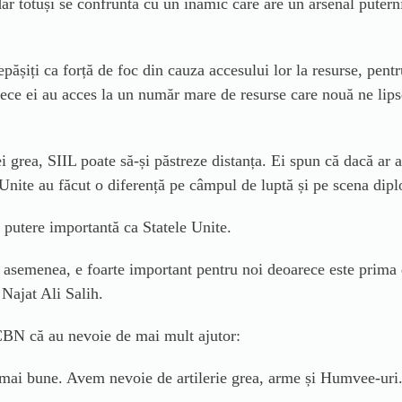
r totuși se confruntă cu un inamic care are un arsenal puterni
pășiți ca forță de foc din cauza accesului lor la resurse, pent
rece ei au acces la un număr mare de resurse care nouă ne lipse
grea, SIIL poate să-și păstreze distanța. Ei spun că dacă ar av
r Unite au făcut o diferență pe câmpul de luptă și pe scena dip
 putere importantă ca Statele Unite.
e asemenea, e foarte important pentru noi deoarece este prima d
 Najat Ali Salih.
 CBN că au nevoie de mai mult ajutor
:
 mai bune. Avem nevoie de artilerie grea, arme și Humvee-uri.