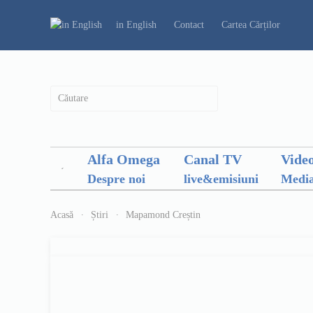
in English
Contact
Cartea Cărților
Alfa Omega
Canal TV
Vide
Despre noi
live&emisiuni
Media
Acasă
Știri
Mapamond Creștin