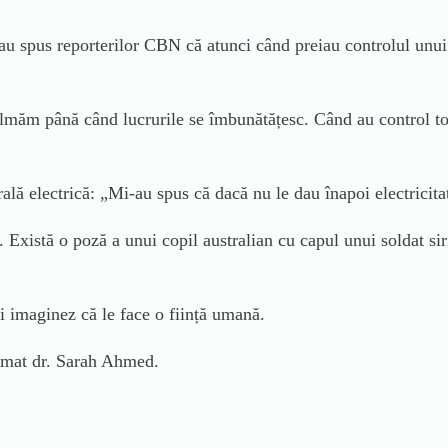
au spus reporterilor CBN că atunci când preiau controlul unui
lmăm până când lucrurile se îmbunătățesc. Când au control to
trală
electrică:
„
Mi
-au spus că dacă nu le dau înapoi electricit
a.
Exist
ă
o
poză a unui copil australian cu capul unui soldat sir
mi imaginez că le face o ființă umană.
rmat dr. Sarah Ahmed.