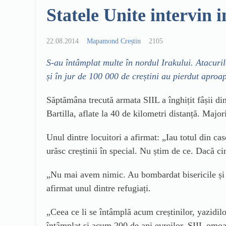
Statele Unite intervin i
22.08.2014
Mapamond Creștin
2105
S
-au întâmplat
multe
în nordul Irakului. Atacuril
și în jur de 100 000 de creștini au pierdut aproap
Săptămâna trecută armata SIIL a înghițit fâșii din
Bartilla, aflate la 40 de kilometri distanță. Major
Unul dintre locuitori a afirmat:
„Iau totul din ca
urăsc creștinii în special. Nu știm de ce. Dacă 
„Nu mai avem nimic. Au bombardat bisericile și 
afirmat unul dintre refugia
ți.
„Ceea ce
li
se întâmplă acum creștinilor, yazidil
întâmplat și acum 200 de ani evreilor. SIIL omoară