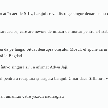
cat în aer de SIIL, barajul se va distruge singur deoarece nu e
sărăcăcios, care are nevoie de infuzii de mortar pentru a-l stab
ea da pe lângă. Situat deasupra orașului Mosul, el spune că ar f
nă la Bagdad.
într-o singură zi”,
a afirmat Adwa Jaji.
al pentru a recaptura și asigura barajul. Chiar dacă SIIL nu-l v
ian umanitar către yazidii naufragiați