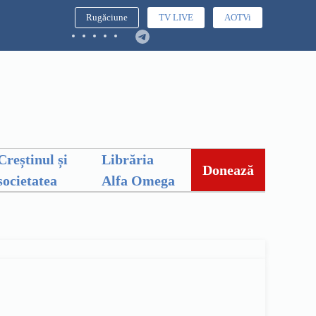
Rugăciune
TV LIVE
AOTVi
Creștinul și
Librăria
Donează
societatea
Alfa Omega