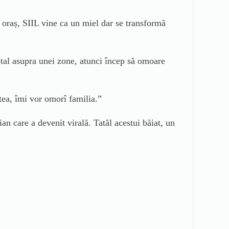
 oraș, SIIL vine ca un miel dar se transformă
tal asupra unei zone, atunci încep să omoare
atea, îmi vor
omor
î familia.”
ian care a devenit virală. Tatăl acestui băiat, un