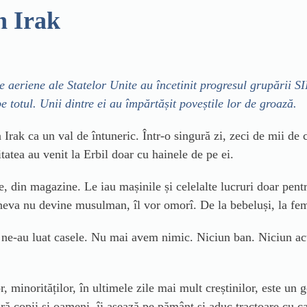
n Irak
e aeriene ale Statelor Unite au încetinit progresul grupării SI
e totul. Unii dintre ei au împărtășit poveștile
lor de
groază
.
 Irak ca un val de întuneric. Într-o singură zi, zeci de mii de
itatea au venit la Erbil
doar
cu hainele de pe ei.
se, din magazine.
Le i
au mașinile și celelalte lucruri doar pent
cineva nu devine musulman, î
l
vo
r
omorî. De la bebeluși, la fem
ne-au luat casele. Nu mai avem nimic. Niciun ban. Niciun act
or, minorităților, în ultimele zile mai mult creștinilor, este 
 copii și oameni, îi așează pe pământ și aduc tractoare cu care