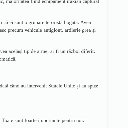
c, majoritatea fiind echipament irakian capturat
ru că ei sunt o grupare teroristă bogată. Avem
sc precum vehicule antiglonț, artilerie grea și
ea același tip de arme, ar fi un război diferit.
lomatică.
ată când au intervenit Statele Unite și au spus:
 Toate sunt foarte importante pentru noi.”