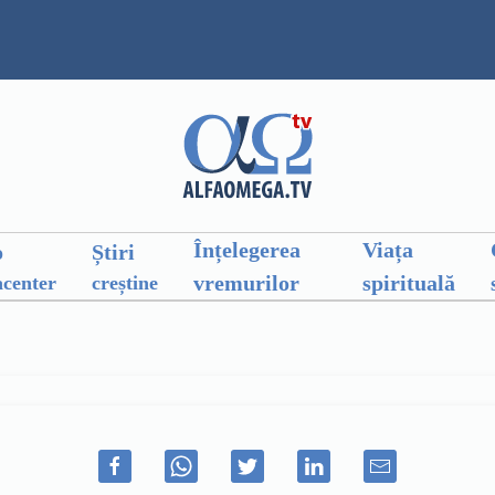
Înțelegerea
Viața
o
Știri
vremurilor
spirituală
center
creștine