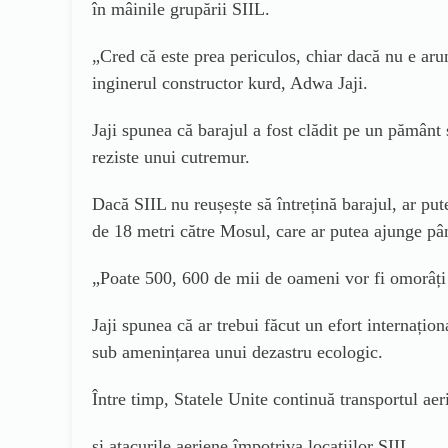
în mâinile grupării SIIL.
„Cred că este prea periculos, chiar dacă nu e arun
inginerul constructor kurd, Adwa Jaji.
Jaji spune
a
că barajul a fost clădit pe un pământ 
reziste unui cutremur.
Dacă SIIL nu reușește să întrețină barajul, ar put
de 18 metri către Mosul
,
care ar putea ajunge pâ
„Poate 500, 600 de mii de oameni vor fi omorâți 
Jaji spune
a
că ar trebui făcut un efort internațion
sub amenințarea unui dezastru ecologic.
Între timp, Statele Unite continuă transportul aer
și atacurile aeriene împotriva locațiilor SIIL.