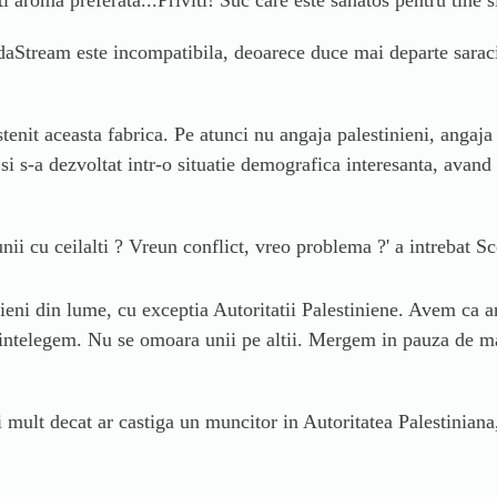
i aroma preferata...Priviti! Suc care este sanatos pentru tine si
Stream este incompatibila, deoarece duce mai departe saracia 
nit aceasta fabrica. Pe atunci nu angaja palestinieni, angaja 
i s-a dezvoltat intr-o situatie demografica interesanta, avand
unii cu ceilalti ? Vreun conflict, vreo problema ?
' a
i
ntrebat
Sc
eni din lume, cu exceptia Autoritatii Palestiniene. Avem ca an
. Ne intelegem. Nu se omoara unii pe altii. Mergem in pauza de
i mult decat ar castiga un muncitor in Autoritatea Palestinian