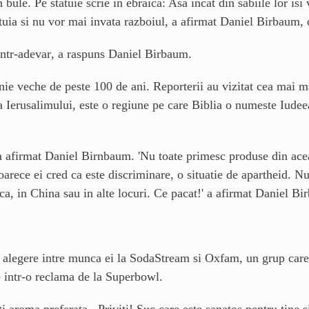
ule. Pe statuie scrie in ebraica: Asa incat din sabiile lor isi v
uia si nu vor mai invata razboiul
, a afirmat
Daniel Birbaum,
ntr-adevar
, a r
aspuns Daniel Birbaum.
ie veche de peste 100 de ani.
Reporterii au
vizitat cea mai m
ra Ierusalimului, este o regiune pe care Biblia o numeste Iudee
 a afirmat
Daniel Birnbaum.
'
Nu toate primesc produse din acea
rece ei cred ca este discriminare, o situatie de apartheid. N
ca, in China sau in alte locuri. Ce pacat!
' a afirmat
Daniel Bi
 o alegere intre munca ei la SodaStream si Oxfam, un grup care
e intr-o reclama de la Superbowl.