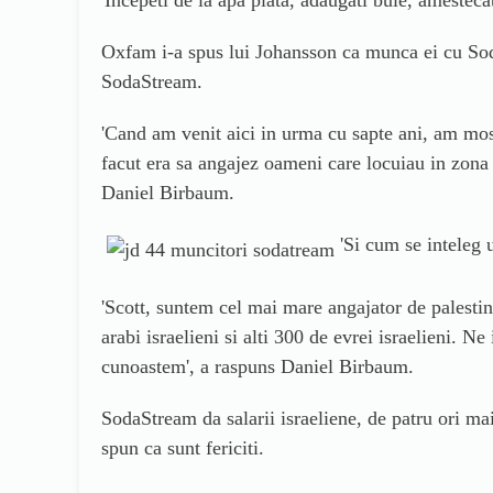
'I
ncepeti de la apa plata, adaugati bule, amestecat
Oxfam i-a spus lui Johansson ca munca ei cu Soda
SodaStream.
'
Cand am venit aici in urma cu sapte ani, am moste
facut era sa angajez oameni care locuiau in zona s
Daniel Birbaum.
'S
i cum se inteleg 
'
Scott, suntem cel mai mare angajator de palestini
arabi israelieni si alti 300 de evrei israelieni
cunoastem
', a
raspuns Daniel Birbaum.
SodaStream da salarii israeliene, de patru ori ma
spun ca sunt fericiti.