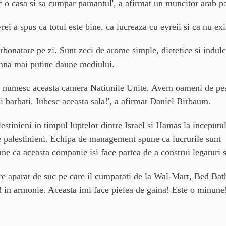
sc o casa si sa cumpar pamantul
', a afirmat un muncitor
arab pa
ei a spus ca totul este bine, ca lucreaza cu evreii si ca nu exis
onatare pe zi. Sunt zeci de arome simple, dietetice si indulci
eamna mai putine daune mediului.
 numesc aceasta camera Natiunile Unite. Avem oameni de peste 
i barbati. Iubesc aceasta sala!
', a afirmat
Daniel Birbaum.
estinieni in timpul luptelor dintre Israel si Hamas la inceputu
de palestinieni. Echipa de management spune ca lucrurile sunt
e ca aceasta companie isi face partea de a construi legaturi s
are aparat de suc pe care il cumparati de la Wal-Mart, Bed Bat
nd in armonie. Aceasta imi face pielea de gaina! Este o minune