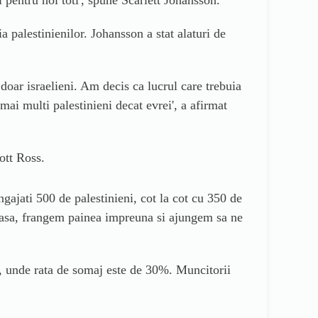
 pentru noi toti
', spune
Scarlett Johansson.
palestinienilor. Johansson a stat alaturi de
doar israelieni. Am decis ca lucrul care trebuia
 mai multi palestinieni decat evrei
', a afirmat
ott Ross.
gajati 500 de palestinieni, cot la cot cu 350 de
 masa, frangem painea impreuna si ajungem sa ne
a, unde rata de somaj este de 30%. Muncitorii