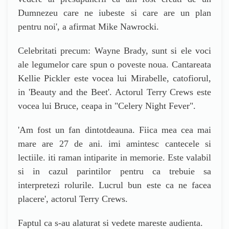
Dumnezeu care ne iubeste si care are un plan
pentru noi
',
a afirmat
Mike Nawrocki.
Celebritati precum:
Wayne Brady,
sunt si ele voci
ale legumelor care spun o poveste noua. Cantareata
Kellie Pickler este vocea lui Mirabelle, catofiorul,
in
'
Beauty and the Beet
'.
Actorul Terry Crews este
vocea lui Bruce, ceapa in "Celery Night Fever".
'
Am fost un fan dintotdeauna. Fiica mea cea mai
mare are 27 de ani. imi amintesc cantecele si
lectiile. iti raman intiparite in memorie. Este valabil
si in cazul parintilor pentru ca trebuie sa
interpretezi rolurile. Lucrul bun este ca ne facea
placere
', a
ctorul Terry Crews.
Faptul ca s-au alaturat si vedete mareste audienta.