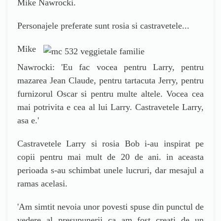
Mike Nawrocki.
Personajele preferate sunt rosia si castravetele...
Mike
Nawrocki
:
'
Eu fac vocea pentru Larry, pentru
mazarea Jean Claude, pentru tartacuta Jerry, pentru
furnizorul Oscar si pentru multe altele. Vocea cea
mai potrivita e cea al lui Larry. Castravetele Larry,
asa e.
'
Castravetele Larry si rosia Bob i-au inspirat pe
copii pentru mai mult de 20 de ani. in aceasta
perioada s-au schimbat unele lucruri, dar mesajul a
ramas acelasi.
'
Am simtit nevoia unor povesti spuse din punctul de
vedere al presupunerii ca am fost creati de un