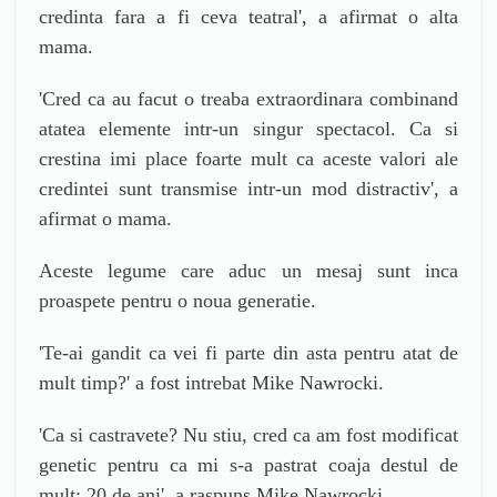
credinta fara a fi ceva teatral
', a afirmat o a
lta
mama.
'
Cred ca au facut o treaba extraordinara combinand
atatea elemente intr-un singur spectacol. Ca si
crestina imi place foarte mult ca aceste valori ale
credintei sunt transmise intr-un mod distractiv
', a
afirmat o mam
a.
Aceste legume care aduc un mesaj sunt inca
proaspete pentru o noua generatie.
'
Te-ai gandit ca vei fi parte din asta pentru atat de
mult timp?
' a fost
intrebat
Mike Nawrocki.
'
Ca si castravete? Nu stiu, cred ca am fost modificat
genetic pentru ca mi s-a pastrat coaja destul de
mult: 20 de ani
', a r
aspuns
Mike Nawrocki.