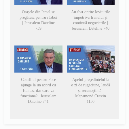
Orașele din Israel se
Au fost oprite loviturile
pregătesc pentru război
împotriva Iranului și
| Jerusalem Dateline
continuă negocierile |
739
Jerusalem Dateline 740
Consiliul pentru Pace
Apelul președintelui la
ajunge la un acord cu
o zi de rugăciune, laudă
Hamas, dar oare va
și recunoștință |
funcționa? | Jerusalem
Mapamond Creștin
Dateline 741
1150