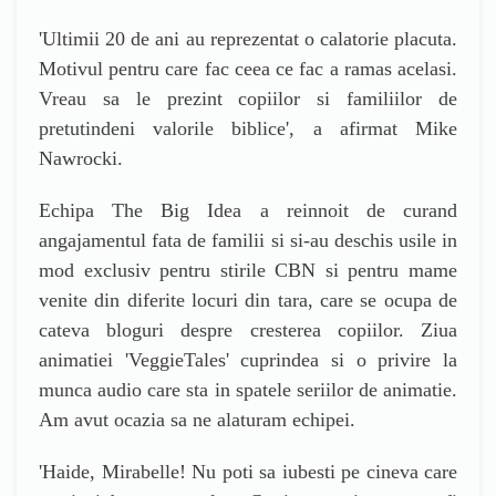
'
Ultimii 20 de ani au reprezentat o calatorie placuta.
Motivul pentru care fac ceea ce fac a ramas acelasi.
Vreau sa le prezint copiilor si familiilor de
pretutindeni valorile biblice
', a afirmat
Mike
Nawrocki.
Echipa The Big Idea a reinnoit de curand
angajamentul fata de familii si si-au deschis usile in
mod exclusiv pentru stirile CBN si pentru mame
venite din diferite locuri din tara, care se ocupa de
cateva bloguri despre cresterea copiilor. Ziua
animatiei
'
VeggieTales
' c
uprindea si o privire la
munca audio care sta in spatele seriilor de animatie.
Am avut ocazia sa ne alaturam echipei.
'
Haide, Mirabelle! Nu poti sa iubesti pe cineva care