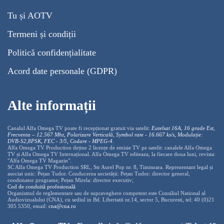
Tu și AOTV
Termeni și condiții
Politică confidențialitate
Acord date personale (GDPR)
Alte informații
Canalul Alfa Omega TV poate fi recepționat gratuit via satelit:
Eutelsat 16A, 16 grade Est,
Frecventa – 12.567 Mhz, Polarizare
Vertica
lă, Symbol rate - 16.667 ks/s, Modulație:
DVB-S2,8PSK, FEC - 3/5, Codare - MPEG-4
.
Alfa Omega TV Production deține 2 licențe de emisie TV pe satelit: canalele Alfa Omega
TV și Alfa Omega TV Internațional. Alfa Omega TV editeaza, la fiecare doua luni, revista:
"Alfa Omega TV Magazin".
SC Alfa Omega TV Production SRL, Str Aurel Pop nr. 8, Timisoara. Reprezentant legal și
asociat unic: Pețan Tudor. Conducerea societății: Pețan Tudor: director general,
coodonator programe; Pețan Mirela: director executiv;
Cod de conduită profesională
Organismul de reglementare sau de supraveghere competent este Consiliul National al
Audiovizualului (CNA), cu sediul in Bd. Libertatii nr.14, sector 5, Bucuresti, tel: 40 (0)21
305 5350, email:
cna@cna.ro