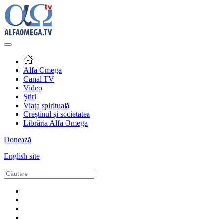
Alfa Omega
Canal TV
Video
Știri
Viața spirituală
Creștinul și societatea
Librăria Alfa Omega
Donează
English site