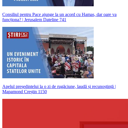
Consiliul pentru Pace ajunge la un acord cu Hamas, dar oare va
funcționa? | Jerusalem Dateline 741
Apelul președintelui la o zi de rugăciune, laudă și recunoștință |
Mapamond Creștin 1150