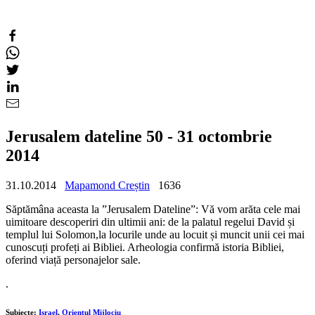
Jerusalem dateline 50 - 31 octombrie
2014
31.10.2014
Mapamond Creștin
1636
Săptămâna aceasta la ”Jerusalem Dateline”: Vă vom arăta cele mai
uimitoare descoperiri din ultimii ani: de la palatul regelui David și
templul lui Solomon,la locurile unde au locuit și muncit unii cei mai
cunoscuți profeți ai Bibliei. Arheologia confirmă istoria Bibliei,
oferind viață personajelor sale.
.
Subiecte:
Israel
,
Orientul Mijlociu