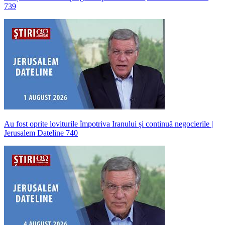
739
Au fost oprite loviturile împotriva Iranului și continuă negocierile |
Jerusalem Dateline 740