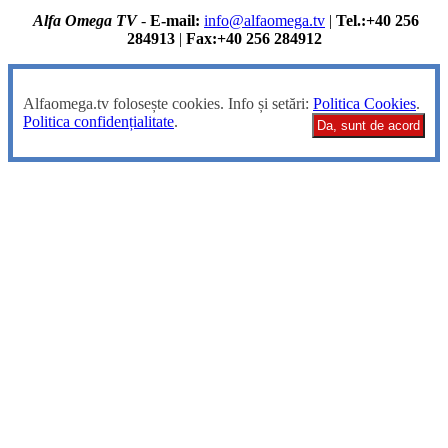
Alfa Omega TV
-
E-mail:
info@alfaomega.tv
|
Tel.:+40 256
284913
|
Fax:+40 256 284912
Alfaomega.tv folosește cookies. Info și setări:
Politica Cookies
.
Politica confidențialitate
.
Da, sunt de acord