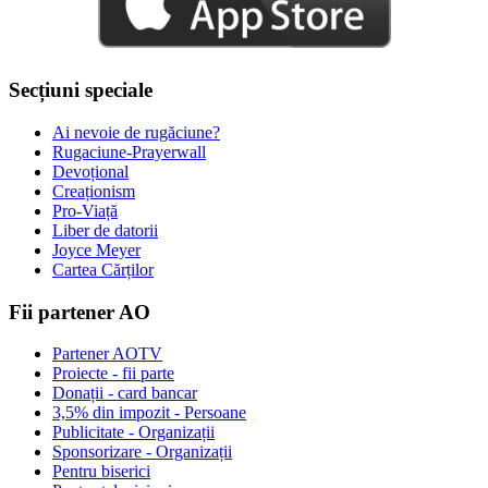
Secțiuni speciale
Ai nevoie de rugăciune?
Rugaciune-Prayerwall
Devoțional
Creaționism
Pro-Viață
Liber de datorii
Joyce Meyer
Cartea Cărților
Fii partener AO
Partener AOTV
Proiecte - fii parte
Donații - card bancar
3,5% din impozit - Persoane
Publicitate - Organizații
Sponsorizare - Organizații
Pentru biserici