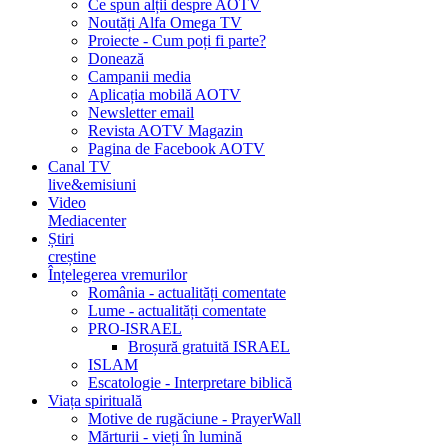
Ce spun alții despre AOTV
Noutăți Alfa Omega TV
Proiecte - Cum poți fi parte?
Donează
Campanii media
Aplicația mobilă AOTV
Newsletter email
Revista AOTV Magazin
Pagina de Facebook AOTV
Canal TV
live&emisiuni
Video
Mediacenter
Știri
creștine
Înțelegerea vremurilor
România - actualități comentate
Lume - actualități comentate
PRO-ISRAEL
Broșură gratuită ISRAEL
ISLAM
Escatologie - Interpretare biblică
Viața spirituală
Motive de rugăciune - PrayerWall
Mărturii - vieți în lumină