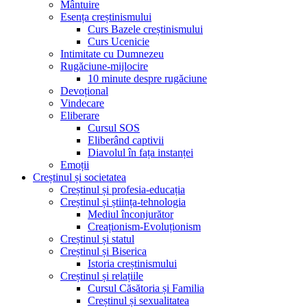
Mântuire
Esența creștinismului
Curs Bazele creștinismului
Curs Ucenicie
Intimitate cu Dumnezeu
Rugăciune-mijlocire
10 minute despre rugăciune
Devoțional
Vindecare
Eliberare
Cursul SOS
Eliberând captivii
Diavolul în fața instanței
Emoții
Creștinul și societatea
Creștinul și profesia-educația
Creștinul și știința-tehnologia
Mediul înconjurător
Creaționism-Evoluționism
Creștinul și statul
Creștinul și Biserica
Istoria creștinismului
Creștinul și relațiile
Cursul Căsătoria și Familia
Creștinul și sexualitatea