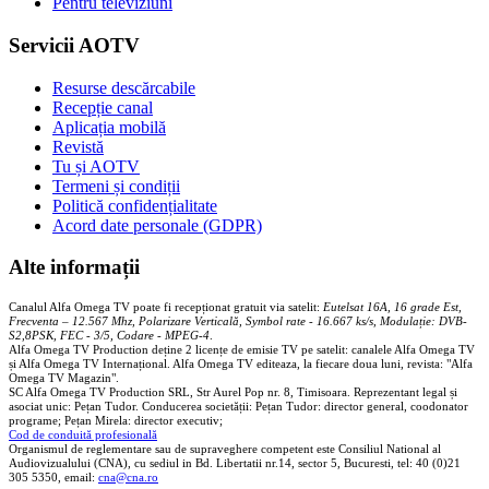
Pentru televiziuni
Servicii AOTV
Resurse descărcabile
Recepție canal
Aplicația mobilă
Revistă
Tu și AOTV
Termeni și condiții
Politică confidențialitate
Acord date personale (GDPR)
Alte informații
Canalul Alfa Omega TV poate fi recepționat gratuit via satelit:
Eutelsat 16A, 16 grade Est,
Frecventa – 12.567 Mhz, Polarizare
Vertica
lă, Symbol rate - 16.667 ks/s, Modulație: DVB-
S2,8PSK, FEC - 3/5, Codare - MPEG-4
.
Alfa Omega TV Production deține 2 licențe de emisie TV pe satelit: canalele Alfa Omega TV
și Alfa Omega TV Internațional. Alfa Omega TV editeaza, la fiecare doua luni, revista: "Alfa
Omega TV Magazin".
SC Alfa Omega TV Production SRL, Str Aurel Pop nr. 8, Timisoara. Reprezentant legal și
asociat unic: Pețan Tudor. Conducerea societății: Pețan Tudor: director general, coodonator
programe; Pețan Mirela: director executiv;
Cod de conduită profesională
Organismul de reglementare sau de supraveghere competent este Consiliul National al
Audiovizualului (CNA), cu sediul in Bd. Libertatii nr.14, sector 5, Bucuresti, tel: 40 (0)21
305 5350, email:
cna@cna.ro