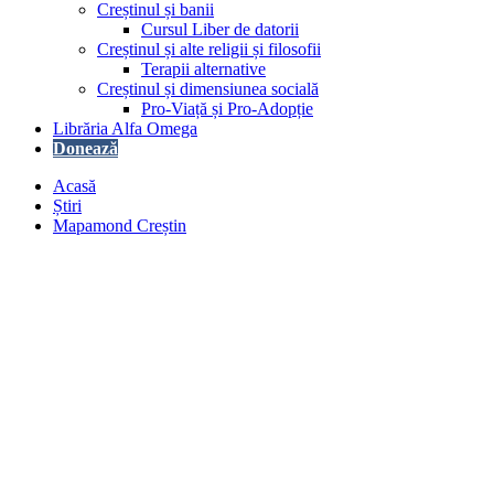
Creștinul și banii
Cursul Liber de datorii
Creștinul și alte religii și filosofii
Terapii alternative
Creștinul și dimensiunea socială
Pro-Viață și Pro-Adopție
Librăria Alfa Omega
Donează
Acasă
Știri
Mapamond Creștin