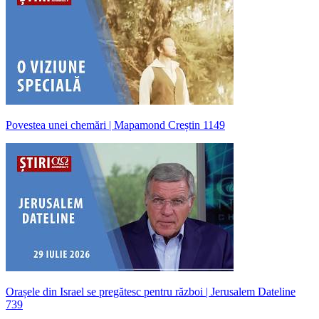
Povestea unei chemări | Mapamond Creștin 1149
Orașele din Israel se pregătesc pentru război | Jerusalem Dateline
739