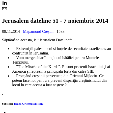
Jerusalem dateline 51 - 7 noiembrie 2014
08.11.2014
Mapamond Creștin
1583
Săptămâna aceasta, la ”Jerusalem Dateline”:
Extremiștii palestinieni și forțele de securitate israeliene s-au
confruntat în Ierusalim.
Vom merge chiar în mijlocul bătăliei pentru Muntele
Templului.
”The Miracle of the Kurds”. Ei sunt prietenii Israelului și ai
Americii și reprezintă principala forță din calea SIIL.
Protejând creștinii persecutați din Orientul Mijlociu. Ce
putem face noi pentru a preveni dispariția creștinismului din
locul în care acesta a luat naștere ?
.
Subiecte:
Israel
,
Orientul Mijlociu