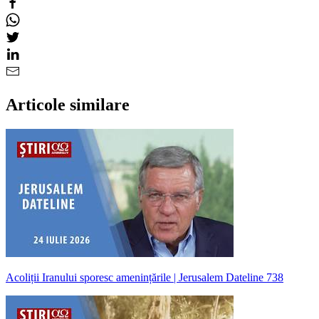
Articole similare
Acoliții Iranului sporesc amenințările | Jerusalem Dateline 738