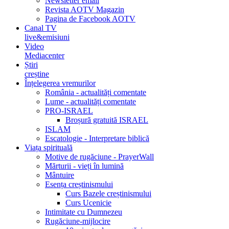
Newsletter email
Revista AOTV Magazin
Pagina de Facebook AOTV
Canal TV
live&emisiuni
Video
Mediacenter
Știri
creștine
Înțelegerea vremurilor
România - actualități comentate
Lume - actualități comentate
PRO-ISRAEL
Broșură gratuită ISRAEL
ISLAM
Escatologie - Interpretare biblică
Viața spirituală
Motive de rugăciune - PrayerWall
Mărturii - vieți în lumină
Mântuire
Esența creștinismului
Curs Bazele creștinismului
Curs Ucenicie
Intimitate cu Dumnezeu
Rugăciune-mijlocire