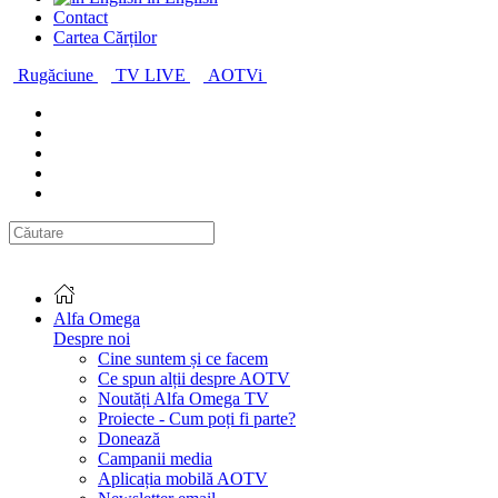
Contact
Cartea Cărților
Rugăciune
TV LIVE
AOTVi
Alfa Omega
Despre noi
Cine suntem și ce facem
Ce spun alții despre AOTV
Noutăți Alfa Omega TV
Proiecte - Cum poți fi parte?
Donează
Campanii media
Aplicația mobilă AOTV