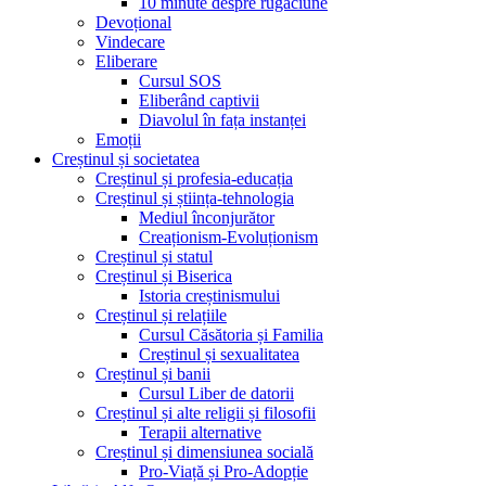
10 minute despre rugăciune
Devoțional
Vindecare
Eliberare
Cursul SOS
Eliberând captivii
Diavolul în fața instanței
Emoții
Creștinul și societatea
Creștinul și profesia-educația
Creștinul și știința-tehnologia
Mediul înconjurător
Creaționism-Evoluționism
Creștinul și statul
Creștinul și Biserica
Istoria creștinismului
Creștinul și relațiile
Cursul Căsătoria și Familia
Creștinul și sexualitatea
Creștinul și banii
Cursul Liber de datorii
Creștinul și alte religii și filosofii
Terapii alternative
Creștinul și dimensiunea socială
Pro-Viață și Pro-Adopție