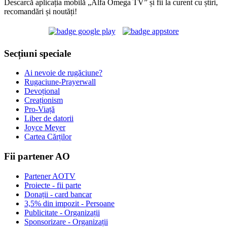
Descarcă aplicația mobilă „Alfa Omega TV” și fii la curent cu știri,
recomandări și noutăți!
Secțiuni speciale
Ai nevoie de rugăciune?
Rugaciune-Prayerwall
Devoțional
Creaționism
Pro-Viață
Liber de datorii
Joyce Meyer
Cartea Cărților
Fii partener AO
Partener AOTV
Proiecte - fii parte
Donații - card bancar
3,5% din impozit - Persoane
Publicitate - Organizații
Sponsorizare - Organizații