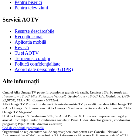
Pentru biserici
Pentru televiziuni
Servicii AOTV
Resurse descărcabile
Recepție canal
Aplicația mobilă
Revistă
Tu și AOTV
Termeni și condiții
Politică confidențialitate
Acord date personale (GDPR)
Alte informații
Canalul Alfa Omega TV poate fi recepționat gratuit via satelit:
Eutelsat 16A, 16 grade Est,
Frecventa – 12.567 Mhz, Polarizare
Vertica
lă, Symbol rate - 16.667 ks/s, Modulație: DVB-
S2,8PSK, FEC - 3/5, Codare - MPEG-4
.
Alfa Omega TV Production deține 2 licențe de emisie TV pe satelit: canalele Alfa Omega TV
și Alfa Omega TV Internațional. Alfa Omega TV editeaza, la fiecare doua luni, revista: "Alfa
Omega TV Magazin".
SC Alfa Omega TV Production SRL, Str Aurel Pop nr. 8, Timisoara. Reprezentant legal și
asociat unic: Pețan Tudor. Conducerea societății: Pețan Tudor: director general, coodonator
programe; Pețan Mirela: director executiv;
Cod de conduită profesională
Organismul de reglementare sau de supraveghere competent este Consiliul National al
Audiovizualului (CNA), cu sediul in Bd. Libertatii nr.14, sector 5, Bucuresti, tel: 40 (0)21