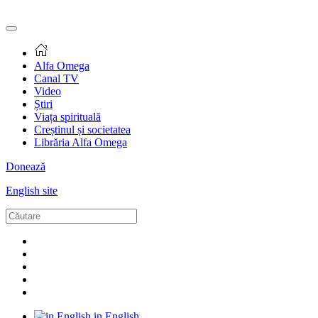
Alfa Omega
Canal TV
Video
Știri
Viața spirituală
Creștinul și societatea
Librăria Alfa Omega
Donează
English site
in English