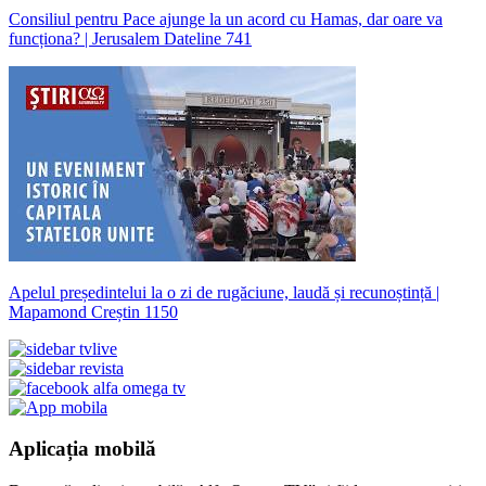
Consiliul pentru Pace ajunge la un acord cu Hamas, dar oare va
funcționa? | Jerusalem Dateline 741
Apelul președintelui la o zi de rugăciune, laudă și recunoștință |
Mapamond Creștin 1150
Aplicația mobilă