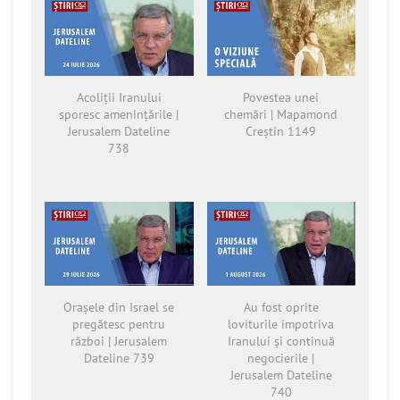
Acoliții Iranului
Povestea unei
sporesc amenințările |
chemări | Mapamond
Jerusalem Dateline
Creștin 1149
738
Orașele din Israel se
Au fost oprite
pregătesc pentru
loviturile împotriva
război | Jerusalem
Iranului și continuă
Dateline 739
negocierile |
Jerusalem Dateline
740