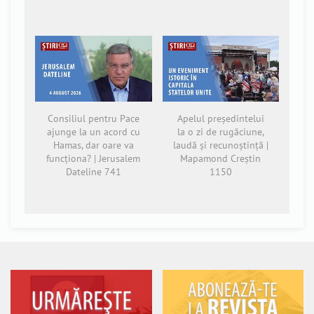
Consiliul pentru Pace
Apelul președintelui
ajunge la un acord cu
la o zi de rugăciune,
Hamas, dar oare va
laudă și recunoștință |
funcționa? | Jerusalem
Mapamond Creștin
Dateline 741
1150