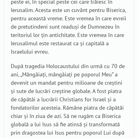
peste ei, în special peste cei care trăiesc în
Ierusalim. Acesta este un cuvânt pentru Biserica,
pentru această vreme. Este vremea în care evreii
de pretutindeni sunt readuși de Dumnezeu în
teritoriul lor țin antichitate. Este vremea în care
Ierusalimul este restaurat ca și capitală a
Israelului evreu.
După tragedia Holocaustului din urmă cu 70 de
ani, „Mângâiați, mângâiați pe poporul Meu” a
devenit un mandat pentru milioane de creștini
și sute de lucrări creștine globale. A fost piatra
de căpătâi a lucrării Christians for Israel și a
fondatorilor acesteia. Rămâne piatra de căpătâi
chiar și în ziua de azi. Să ne rugăm ca Biserica
globală a lui Isus să fie atinsă și transformată
prin dragostea lui Isus pentru poporul Lui după