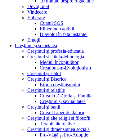
10 minute despre rugăciune
Devoțional
Vindecare
Eliberare
Cursul SOS
Eliberând captivii
Diavolul în fața instanței
Emoții
Creștinul și societatea
Creștinul și profesia-educația
Creștinul și știința-tehnologia
Mediul înconjurător
Creaționism-Evoluționism
Creștinul și statul
Creștinul și Biserica
Istoria creștinismului
Creștinul și relațiile
Cursul Căsătoria și Familia
Creștinul și sexualitatea
Creștinul și banii
Cursul Liber de datorii
Creștinul și alte religii și filosofii
Terapii alternative
Creștinul și dimensiunea socială
Pro-Viață și Pro-Adopție