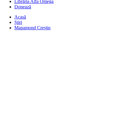
Librăria Alfa Omega
Donează
Acasă
Știri
Mapamond Creștin