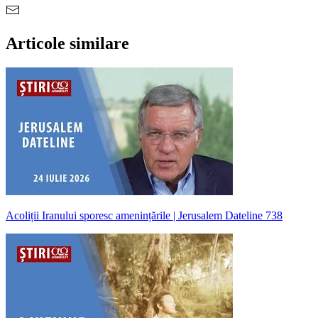
Articole similare
Acoliții Iranului sporesc amenințările | Jerusalem Dateline 738