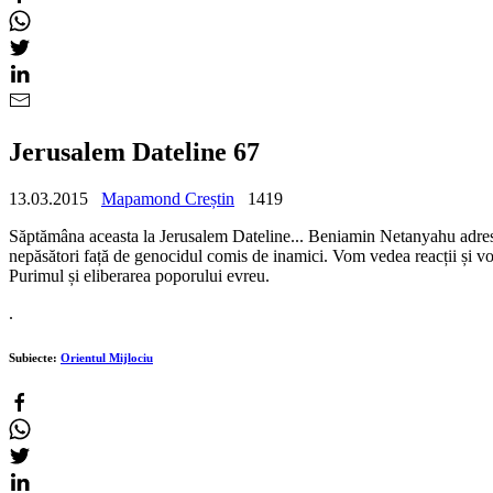
Jerusalem Dateline 67
13.03.2015
Mapamond Creștin
1419
Săptămâna aceasta la Jerusalem Dateline... Beniamin Netanyahu adreseaz
nepăsători față de genocidul comis de inamici. Vom vedea reacții și v
Purimul și eliberarea poporului evreu.
.
Subiecte:
Orientul Mijlociu