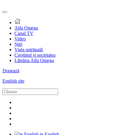
Alfa Omega
Canal TV
Video
Știri
Viața spirituală
Creștinul și societatea
Librăria Alfa Omega
Donează
English site
in English