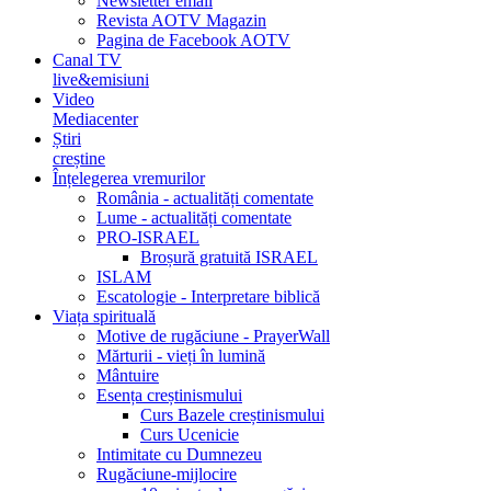
Newsletter email
Revista AOTV Magazin
Pagina de Facebook AOTV
Canal TV
live&emisiuni
Video
Mediacenter
Știri
creștine
Înțelegerea vremurilor
România - actualități comentate
Lume - actualități comentate
PRO-ISRAEL
Broșură gratuită ISRAEL
ISLAM
Escatologie - Interpretare biblică
Viața spirituală
Motive de rugăciune - PrayerWall
Mărturii - vieți în lumină
Mântuire
Esența creștinismului
Curs Bazele creștinismului
Curs Ucenicie
Intimitate cu Dumnezeu
Rugăciune-mijlocire