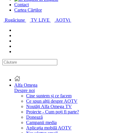
Contact
Cartea Cărților
Rugăciune
TV LIVE
AOTVi
Alfa Omega
Despre noi
Cine suntem și ce facem
Ce spun alții despre AOTV
Noutăți Alfa Omega TV
Proiecte - Cum poți fi parte?
Donează
Campanii media
Aplicația mobilă AOTV