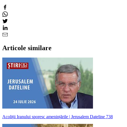
Articole similare
Acoliții Iranului sporesc amenințările | Jerusalem Dateline 738