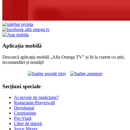
Aplicația mobilă
Descarcă aplicația mobilă „Alfa Omega TV” și fii la curent cu știri,
recomandări și noutăți!
Secțiuni speciale
Ai nevoie de rugăciune?
Rugaciune-Prayerwall
Devoțional
Creaționism
Pro-Viață
Liber de datorii
Joyce Meyer