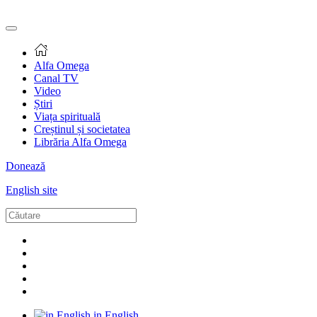
Alfa Omega
Canal TV
Video
Știri
Viața spirituală
Creștinul și societatea
Librăria Alfa Omega
Donează
English site
in English