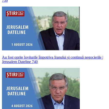
739
Au fost oprite loviturile împotriva Iranului și continuă negocierile |
Jerusalem Dateline 740