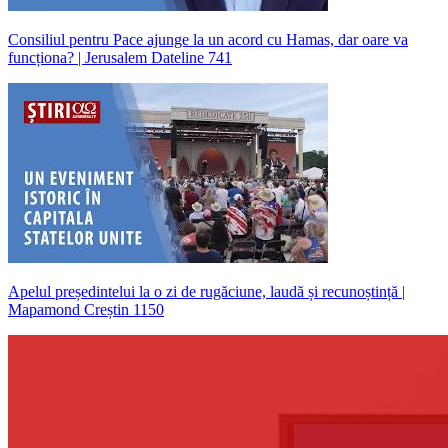
Consiliul pentru Pace ajunge la un acord cu Hamas, dar oare va
funcționa? | Jerusalem Dateline 741
Apelul președintelui la o zi de rugăciune, laudă și recunoștință |
Mapamond Creștin 1150