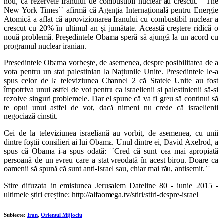
nou, că rezervele Iranului de combustibil nuclear au crescut.
``
The
New York Times
``
afirmă că Agenția Internațională pentru Energie
Atomică a aflat că aprovizionarea Iranului cu combustibil nuclear a
crescut cu 20% în ultimul an și jumătate. Această creștere ridică o
nouă problemă. Președintele Obama speră să ajungă la un acord cu
programul nuclear iranian.
Președintele Obama vorbește, de asemenea, despre posibilitatea de a
vota pentru un stat palestinian la Națiunile Unite. Președintele
le-
a
spus celor de la televiziunea Channel 2 că Statele Unite au fost
împotriva unui astfel de vot pentru ca israelienii și palestinienii să-și
rezolve singuri problemele. Dar el spune că va fi greu să continui să
te opui unui astfel de vot, dacă nimeni nu crede că israelienii
negociază cinstit.
Cei de la televiziunea israeliană au vorbit, de asemenea, cu unii
dintre foștii consilieri ai lui Obama. Unul dintre ei, David Axelrod, a
spus că Obama i-a spus odată: ``Cred că sunt cea mai apropiată
persoană de un evreu care a stat vreodată în acest birou. Doare ca
oamenii să spună că sunt anti-Israel sau, chiar mai rău, antisemi
t
.``
Stire difuzata in emisiunea Jerusalem Dateline 80 - iunie 2015 -
ultimele știri creștine: http://alfaomega.tv/stiri/stiri-despre-israel
Subiecte:
Iran
,
Orientul Mijlociu