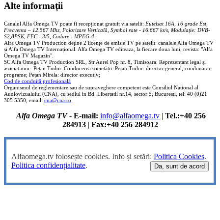
Alte informații
Canalul Alfa Omega TV poate fi recepționat gratuit via satelit:
Eutelsat 16A, 16 grade Est,
Frecventa – 12.567 Mhz, Polarizare
Vertica
lă, Symbol rate - 16.667 ks/s, Modulație: DVB-
S2,8PSK, FEC - 3/5, Codare - MPEG-4
.
Alfa Omega TV Production deține 2 licențe de emisie TV pe satelit: canalele Alfa Omega TV
și Alfa Omega TV Internațional. Alfa Omega TV editeaza, la fiecare doua luni, revista: "Alfa
Omega TV Magazin".
SC Alfa Omega TV Production SRL, Str Aurel Pop nr. 8, Timisoara. Reprezentant legal și
asociat unic: Pețan Tudor. Conducerea societății: Pețan Tudor: director general, coodonator
programe; Pețan Mirela: director executiv;
Cod de conduită profesională
Organismul de reglementare sau de supraveghere competent este Consiliul National al
Audiovizualului (CNA), cu sediul in Bd. Libertatii nr.14, sector 5, Bucuresti, tel: 40 (0)21
305 5350, email:
cna@cna.ro
Alfa Omega TV
-
E-mail:
info@alfaomega.tv
|
Tel.:+40 256
284913
|
Fax:+40 256 284912
Alfaomega.tv folosește cookies. Info și setări:
Politica Cookies
.
Politica confidențialitate
.
Da, sunt de acord