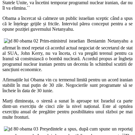
Statele Unite, va încetini temporar programul nuclear iranian, dar nu
îl va elimina.
``
Obama a încercat să calmeze un public israelian sceptic când a spus
că le înțelege grijile și fricile. Interviul părea conceput pentru a se
opune poziției guvernului Netanyahu.
Prim-ministrul israelian Beniamin Netanyahu a
afirmat în mod repetat că acordul actual negociat de secretarul de stat
al SUA, John Kerry, nu va înceta, ci va pregăti terenul pentru ca
Iranul să construiască o bombă nucleară. Acordul propus ar îngheța
programul nuclear iranian pentru un deceniu în schimbul scutirii de
sancțiuni economice.
Afirmațiile lui Obama vin cu termenul limită pentru un acord iranian
stabilit în mai puțin de 30 zile. Negocierile sunt programate să se
încheie în data de 30 iunie.
Marți dimineața, o sirenă a sunat în aproape tot Israelul ca parte
dintr-un exercițiu de cinci zile la nivel național. Este al optulea
exercițiu anual de pregătire pentru posibilitatea unui război pe mai
multe fronturi.
Președintele a spus, după cum spune un reportaj