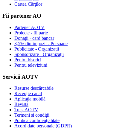
Cartea Cărților
Fii partener AO
Partener AOTV
Proiecte - fii parte
Donații - card bancar
3,5% din impozit - Persoane
Publicitate - Organizații
Sponsorizare - Organizații
Pentru biserici
Pentru televiziuni
Servicii AOTV
Resurse descărcabile
Recepție canal
Aplicația mobilă
Revistă
Tu și AOTV
Termeni și condiții
Politică confidențialitate
Acord date personale (GDPR)