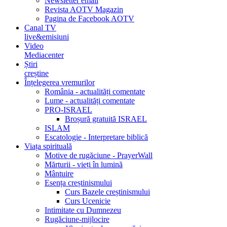
Newsletter email
Revista AOTV Magazin
Pagina de Facebook AOTV
Canal TV
live&emisiuni
Video
Mediacenter
Știri
creștine
Înțelegerea vremurilor
România - actualități comentate
Lume - actualități comentate
PRO-ISRAEL
Broșură gratuită ISRAEL
ISLAM
Escatologie - Interpretare biblică
Viața spirituală
Motive de rugăciune - PrayerWall
Mărturii - vieți în lumină
Mântuire
Esența creștinismului
Curs Bazele creștinismului
Curs Ucenicie
Intimitate cu Dumnezeu
Rugăciune-mijlocire