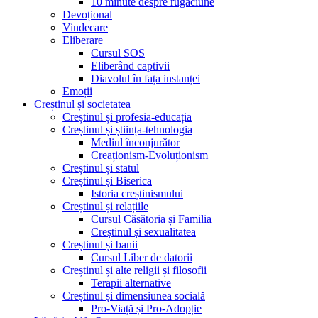
10 minute despre rugăciune
Devoțional
Vindecare
Eliberare
Cursul SOS
Eliberând captivii
Diavolul în fața instanței
Emoții
Creștinul și societatea
Creștinul și profesia-educația
Creștinul și știința-tehnologia
Mediul înconjurător
Creaționism-Evoluționism
Creștinul și statul
Creștinul și Biserica
Istoria creștinismului
Creștinul și relațiile
Cursul Căsătoria și Familia
Creștinul și sexualitatea
Creștinul și banii
Cursul Liber de datorii
Creștinul și alte religii și filosofii
Terapii alternative
Creștinul și dimensiunea socială
Pro-Viață și Pro-Adopție