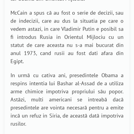
McCain a spus cã au fost o serie de decizii, sau
de indecizii, care au dus la situatia pe care o
vedem astazi, in care Vladimir Putin e posibil sa
fi introdus Rusia in Orientul Mijlociu cu un
statut de care aceasta nu s-a mai bucurat din
anul 1973, cand rusii au fost dati afara din
Egipt.
In urmã cu cativa ani, presedintele Obama a
respins intentia lui Bashar al-Assad de a utiliza
arme chimice impotriva propriului sãu popor.
Astãzi, multi americani se intreabã dacã
presedintele are vointa necesarã pentru a emite
incã un refuz in Siria, de aceastã datã impotriva
rusilor.