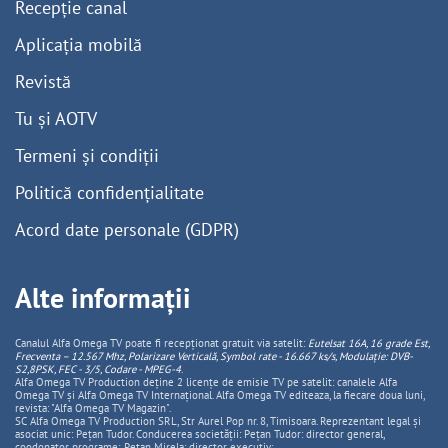
Recepție canal
Aplicația mobilă
Revistă
Tu și AOTV
Termeni și condiții
Politică confidențialitate
Acord date personale (GDPR)
Alte informații
Canalul Alfa Omega TV poate fi recepționat gratuit via satelit:
Eutelsat 16A, 16 grade Est,
Frecventa – 12.567 Mhz, Polarizare
Vertica
lă, Symbol rate - 16.667 ks/s, Modulație: DVB-
S2,8PSK, FEC - 3/5, Codare - MPEG-4
.
Alfa Omega TV Production deține 2 licențe de emisie TV pe satelit: canalele Alfa
Omega TV și Alfa Omega TV Internațional. Alfa Omega TV editeaza, la fiecare doua luni,
revista: "Alfa Omega TV Magazin".
SC Alfa Omega TV Production SRL, Str Aurel Pop nr. 8, Timisoara. Reprezentant legal și
asociat unic: Pețan Tudor. Conducerea societății: Pețan Tudor: director general,
coodonator programe; Pețan Mirela: director executiv;