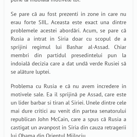
Se pare cã au fost prezenti in zone in care nu
erau forte SIIL. Aceasta este exact una dintre
problemele acestei abordãri. Acum, se pare cã
Rusia a intrat in Siria doar cu scopul de a
sprijini regimul lui Bashar al-Assad. Chiar
membri din partidul presedintelui pun la
indoialã decizia care a dat undã verde Rusiei sã
se alãture luptei.
Problema cu Rusia e cã nu avem incredere in
motivele sale. Ea il sprijinã pe Assad, care este
un lider barbar si tiran al Siriei. Unele dintre cele
mai dure critici au venit din partea senatorului
republican John McCain, care a spus cã Rusia a
castigat un avanpost in Siria din cauza retragerii
lui Obama din Orientul Mijlociu.