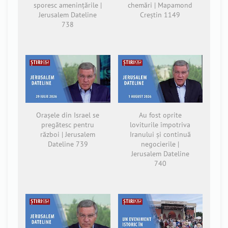
sporesc amenințările |
chemări | Mapamond
Jerusalem Dateline
Creștin 1149
738
Orașele din Israel se
Au fost oprite
pregătesc pentru
loviturile împotriva
război | Jerusalem
Iranului și continuă
Dateline 739
negocierile |
Jerusalem Dateline
740