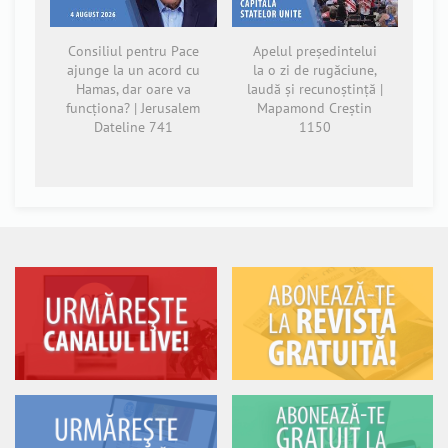
Consiliul pentru Pace
Apelul președintelui
ajunge la un acord cu
la o zi de rugăciune,
Hamas, dar oare va
laudă și recunoștință |
funcționa? | Jerusalem
Mapamond Creștin
Dateline 741
1150