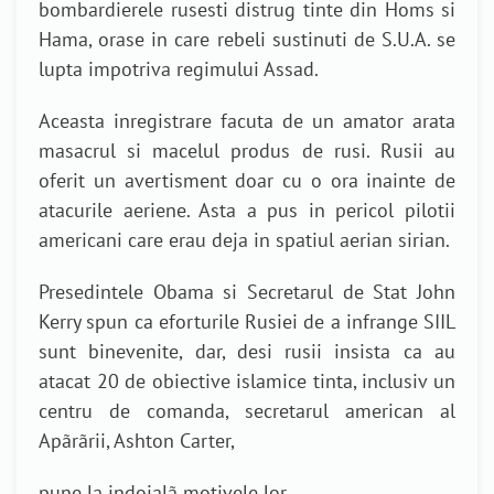
bombardierele rusesti distrug tinte din Homs si
Hama, orase in care rebeli sustinuti de S.U.A. se
lupta impotriva regimului Assad.
Aceasta inregistrare facuta de un amator arata
masacrul si macelul produs de rusi. Rusii au
oferit un avertisment doar cu o ora inainte de
atacurile aeriene. Asta a pus in pericol pilotii
americani care erau deja in spatiul aerian sirian.
Presedintele Obama si Secretarul de Stat John
Kerry spun ca eforturile Rusiei de a infrange SIIL
sunt binevenite, dar, desi rusii insista ca au
atacat 20 de obiective islamice tinta, inclusiv un
centru de comanda, secretarul american al
Apãrãrii, Ashton Carter,
pune la indoialã motivele lor.