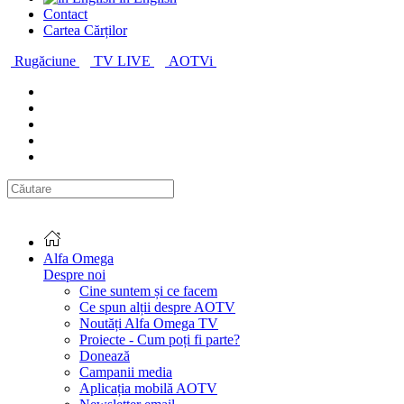
Contact
Cartea Cărților
Rugăciune
TV LIVE
AOTVi
Alfa Omega
Despre noi
Cine suntem și ce facem
Ce spun alții despre AOTV
Noutăți Alfa Omega TV
Proiecte - Cum poți fi parte?
Donează
Campanii media
Aplicația mobilă AOTV