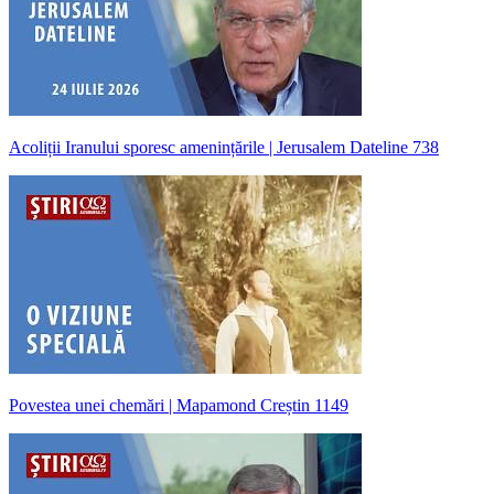
Acoliții Iranului sporesc amenințările | Jerusalem Dateline 738
Povestea unei chemări | Mapamond Creștin 1149