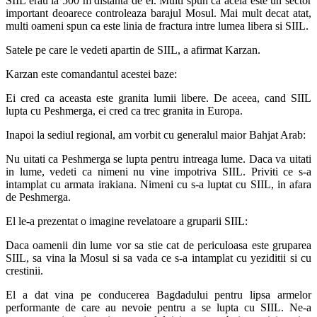
SIIL erau la 500 m distanta de ei. Multi spun ca acela este un sector
important deoarece controleaza barajul Mosul. Mai mult decat atat,
multi oameni spun ca este linia de fractura intre lumea libera si SIIL.
Satele pe care le vedeti apartin de SIIL, a afirmat Karzan.
Karzan este comandantul acestei baze:
Ei cred ca aceasta este granita lumii libere. De aceea, cand SIIL
lupta cu Peshmerga, ei cred ca trec granita in Europa.
Inapoi la sediul regional, am vorbit cu generalul maior Bahjat Arab:
Nu uitati ca Peshmerga se lupta pentru intreaga lume. Daca va uitati
in lume, vedeti ca nimeni nu vine impotriva SIIL. Priviti ce s-a
intamplat cu armata irakiana. Nimeni cu s-a luptat cu SIIL, in afara
de Peshmerga.
El le-a prezentat o imagine revelatoare a gruparii SIIL:
Daca oamenii din lume vor sa stie cat de periculoasa este gruparea
SIIL, sa vina la Mosul si sa vada ce s-a intamplat cu yeziditii si cu
crestinii.
El a dat vina pe conducerea Bagdadului pentru lipsa armelor
performante de care au nevoie pentru a se lupta cu SIIL. Ne-a