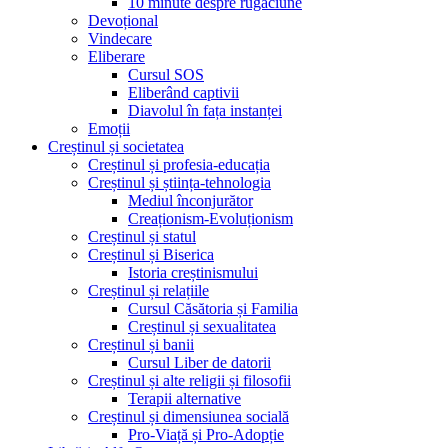
10 minute despre rugăciune
Devoțional
Vindecare
Eliberare
Cursul SOS
Eliberând captivii
Diavolul în fața instanței
Emoții
Creștinul și societatea
Creștinul și profesia-educația
Creștinul și știința-tehnologia
Mediul înconjurător
Creaționism-Evoluționism
Creștinul și statul
Creștinul și Biserica
Istoria creștinismului
Creștinul și relațiile
Cursul Căsătoria și Familia
Creștinul și sexualitatea
Creștinul și banii
Cursul Liber de datorii
Creștinul și alte religii și filosofii
Terapii alternative
Creștinul și dimensiunea socială
Pro-Viață și Pro-Adopție