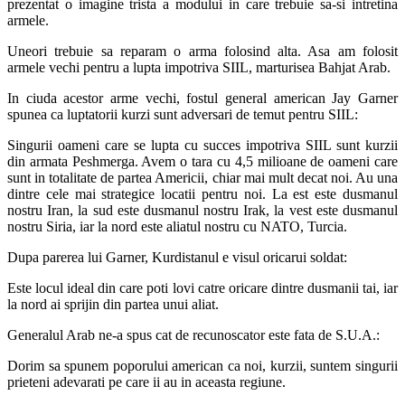
prezentat o imagine trista a modului in care trebuie sa-si intretina
armele.
Uneori trebuie sa reparam o arma folosind alta. Asa am folosit
armele vechi pentru a lupta impotriva SIIL, marturisea Bahjat Arab.
In ciuda acestor arme vechi, fostul general american Jay Garner
spunea ca luptatorii kurzi sunt adversari de temut pentru SIIL:
Singurii oameni care se lupta cu succes impotriva SIIL sunt kurzii
din armata Peshmerga. Avem o tara cu 4,5 milioane de oameni care
sunt in totalitate de partea Americii, chiar mai mult decat noi. Au una
dintre cele mai strategice locatii pentru noi. La est este dusmanul
nostru Iran, la sud este dusmanul nostru Irak, la vest este dusmanul
nostru Siria, iar la nord este aliatul nostru cu NATO, Turcia.
Dupa parerea lui Garner, Kurdistanul e visul oricarui soldat:
Este locul ideal din care poti lovi catre oricare dintre dusmanii tai, iar
la nord ai sprijin din partea unui aliat.
Generalul Arab ne-a spus cat de recunoscator este fata de S.U.A.:
Dorim sa spunem poporului american ca noi, kurzii, suntem singurii
prieteni adevarati pe care ii au in aceasta regiune.