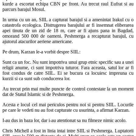
kurde a escortat echipa CBN pe front. Au trecut raul Eufrat si au
parcurs barajul Mosul.
In urma cu un an, SIIL a capturat barajul si a amenintat Irakul cu o
catastrofa ecologica. Distrugerea barajului ar fi insemnat eliberarea
apei tinuta de un zid de 18 m, care ar fi ajuns pana in Bagdad,
omorand 500 000 de oameni. Peshmerga a recapturat barajul, cu
ajutorul atacurilor aeriene americane.
Pe drum, Karzan le-a vorbit despre SIIL:
Sunt ca un foc. Nu sunt impotriva unui grup etnic specific sau a unei
religii anume, ci sunt impotriva tuturor. Fara aceasta, satul lor ar fi
fost condus de catre SIIL. Ei se bucura ca locuiesc impreuna cu
kurzii si ca sunt sub conducerea lor.
Au trecut prin mai multe puncte de control contestate la un moment
dat de Statul Islamic si de Peshmerga.
Acesta e locul cel mai periculos pentru noi si pentru SIIL. Locurile
pe care le vedeti nu au fost capturate cu usurinta, a afirmat Karzan.
I-au dus in baza lor, dar i-au atentionat sa nu filmeze nimic acolo.
Chris Michell a fost in linia intai intre SIIL si Peshmerga. Luptatorii