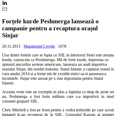
Forțele kurde Peshmerga lansează o
campanie pentru a recaptura orașul
Sinjar
20.11.2015
Mapamond Creștin
1678
Una dintre fortele care se lupta cu SIIL in interiorul Siriei este armata
kurda, cunoscuta ca Pershmerga. Mii de forte kurde, impreuna cu
ajutorul atacurilor aeriene americane, lanseaza un asalt impotriva
orasului Sinjar, din nordul Irakului. Statul Islamic a capturat orasul in
vara anului 2014 si a fortat mii de yeziditi etnici sa-si paraseasca
locuintele. Sinjar este asezat pe o ruta importanta pentru Statul
Islamic.
Aceasta veste este un exemplu in plus a faptului ca timp de peste un
an, Peshmerga a fost forta militara care s-a impotrivit in mod
constant gruparii SIIL.
Chris Mitchell a fost pe front pentru a vedea teritoriile pe care acesti
luptatori le-au recuperat de la SIIL. Generalul Karzan al armatei