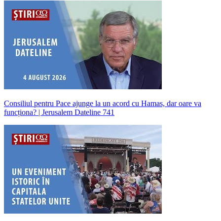
Consiliul pentru Pace ajunge la un acord cu Hamas, dar oare va
funcționa? | Jerusalem Dateline 741