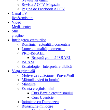
Newsletter email
Revista AOTV Magazin
Pagina de Facebook AOTV
Canal TV
live&emisiuni
Video
Mediacenter
Știri
creștine
Înțelegerea vremurilor
România - actualități comentate
Lume - actualități comentate
PRO-ISRAEL
Broșură gratuită ISRAEL
ISLAM
Escatologie - Interpretare biblică
Viața spirituală
Motive de rugăciune - PrayerWall
Mărturii - vieți în lumină
Mântuire
Esența creștinismului
Curs Bazele creștinismului
Curs Ucenicie
Intimitate cu Dumnezeu
Rugăciune-mijlocire