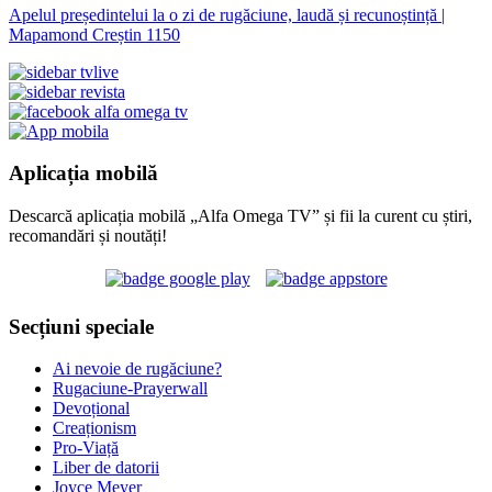
Apelul președintelui la o zi de rugăciune, laudă și recunoștință |
Mapamond Creștin 1150
Aplicația mobilă
Descarcă aplicația mobilă „Alfa Omega TV” și fii la curent cu știri,
recomandări și noutăți!
Secțiuni speciale
Ai nevoie de rugăciune?
Rugaciune-Prayerwall
Devoțional
Creaționism
Pro-Viață
Liber de datorii
Joyce Meyer