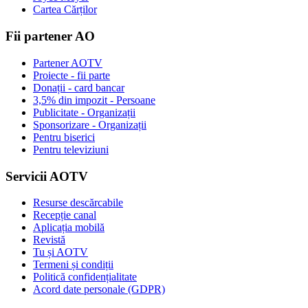
Cartea Cărților
Fii partener AO
Partener AOTV
Proiecte - fii parte
Donații - card bancar
3,5% din impozit - Persoane
Publicitate - Organizații
Sponsorizare - Organizații
Pentru biserici
Pentru televiziuni
Servicii AOTV
Resurse descărcabile
Recepție canal
Aplicația mobilă
Revistă
Tu și AOTV
Termeni și condiții
Politică confidențialitate
Acord date personale (GDPR)