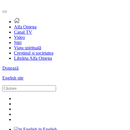
Alfa Omega
Canal TV
Video
Știri
Viața spirituală
Creștinul și societatea
Librăria Alfa Omega
Donează
English site
in English