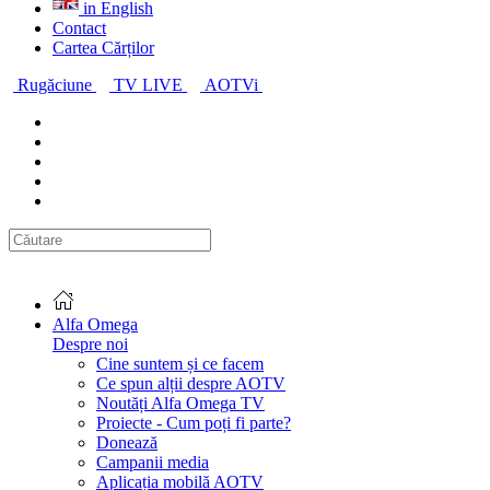
in English
Contact
Cartea Cărților
Rugăciune
TV LIVE
AOTVi
Alfa Omega
Despre noi
Cine suntem și ce facem
Ce spun alții despre AOTV
Noutăți Alfa Omega TV
Proiecte - Cum poți fi parte?
Donează
Campanii media
Aplicația mobilă AOTV