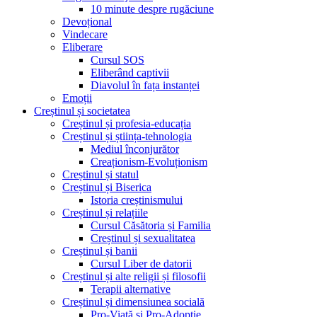
10 minute despre rugăciune
Devoțional
Vindecare
Eliberare
Cursul SOS
Eliberând captivii
Diavolul în fața instanței
Emoții
Creștinul și societatea
Creștinul și profesia-educația
Creștinul și știința-tehnologia
Mediul înconjurător
Creaționism-Evoluționism
Creștinul și statul
Creștinul și Biserica
Istoria creștinismului
Creștinul și relațiile
Cursul Căsătoria și Familia
Creștinul și sexualitatea
Creștinul și banii
Cursul Liber de datorii
Creștinul și alte religii și filosofii
Terapii alternative
Creștinul și dimensiunea socială
Pro-Viață și Pro-Adopție