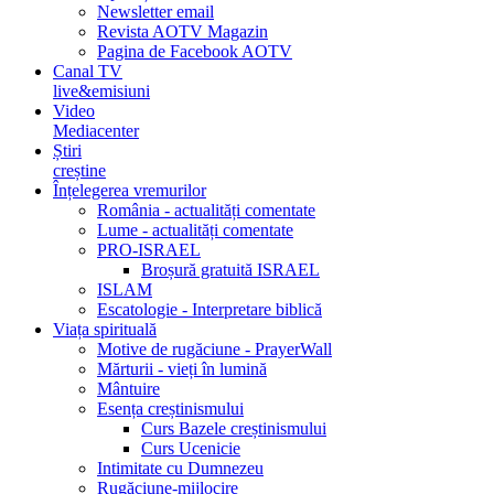
Newsletter email
Revista AOTV Magazin
Pagina de Facebook AOTV
Canal TV
live&emisiuni
Video
Mediacenter
Știri
creștine
Înțelegerea vremurilor
România - actualități comentate
Lume - actualități comentate
PRO-ISRAEL
Broșură gratuită ISRAEL
ISLAM
Escatologie - Interpretare biblică
Viața spirituală
Motive de rugăciune - PrayerWall
Mărturii - vieți în lumină
Mântuire
Esența creștinismului
Curs Bazele creștinismului
Curs Ucenicie
Intimitate cu Dumnezeu
Rugăciune-mijlocire