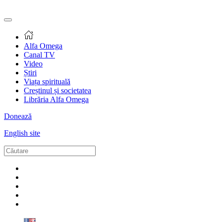
Alfa Omega
Canal TV
Video
Știri
Viața spirituală
Creștinul și societatea
Librăria Alfa Omega
Donează
English site