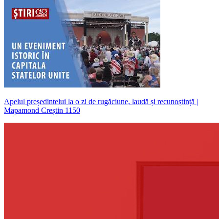
Apelul președintelui la o zi de rugăciune, laudă și recunoștință |
Mapamond Creștin 1150