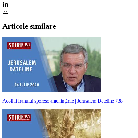
Articole similare
Acoliții Iranului sporesc amenințările | Jerusalem Dateline 738