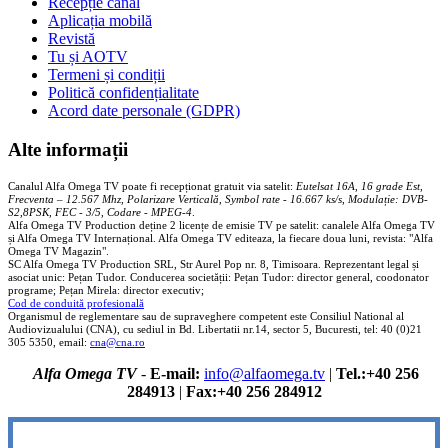
Recepție canal
Aplicația mobilă
Revistă
Tu și AOTV
Termeni și condiții
Politică confidențialitate
Acord date personale (GDPR)
Alte informații
Canalul Alfa Omega TV poate fi recepționat gratuit via satelit:
Eutelsat 16A, 16 grade Est,
Frecventa – 12.567 Mhz, Polarizare
Vertica
lă, Symbol rate - 16.667 ks/s, Modulație: DVB-
S2,8PSK, FEC - 3/5, Codare - MPEG-4
.
Alfa Omega TV Production deține 2 licențe de emisie TV pe satelit: canalele Alfa Omega TV
și Alfa Omega TV Internațional. Alfa Omega TV editeaza, la fiecare doua luni, revista: "Alfa
Omega TV Magazin".
SC Alfa Omega TV Production SRL, Str Aurel Pop nr. 8, Timisoara. Reprezentant legal și
asociat unic: Pețan Tudor. Conducerea societății: Pețan Tudor: director general, coodonator
programe; Pețan Mirela: director executiv;
Cod de conduită profesională
Organismul de reglementare sau de supraveghere competent este Consiliul National al
Audiovizualului (CNA), cu sediul in Bd. Libertatii nr.14, sector 5, Bucuresti, tel: 40 (0)21
305 5350, email:
cna@cna.ro
Alfa Omega TV
-
E-mail:
info@alfaomega.tv
|
Tel.:+40 256
284913
|
Fax:+40 256 284912