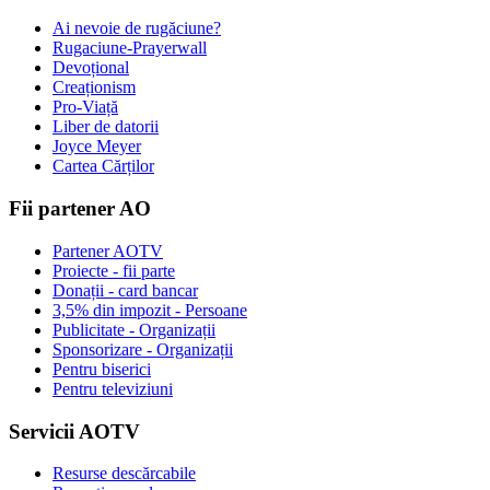
Ai nevoie de rugăciune?
Rugaciune-Prayerwall
Devoțional
Creaționism
Pro-Viață
Liber de datorii
Joyce Meyer
Cartea Cărților
Fii partener AO
Partener AOTV
Proiecte - fii parte
Donații - card bancar
3,5% din impozit - Persoane
Publicitate - Organizații
Sponsorizare - Organizații
Pentru biserici
Pentru televiziuni
Servicii AOTV
Resurse descărcabile