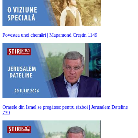
Povestea unei chemări | Mapamond Creștin 1149
Orașele din Israel se pregătesc pentru război | Jerusalem Dateline
739