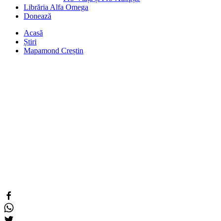
Librăria Alfa Omega
Donează
Acasă
Știri
Mapamond Creștin