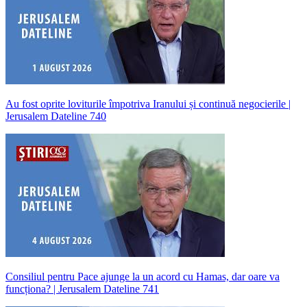
Au fost oprite loviturile împotriva Iranului și continuă negocierile |
Jerusalem Dateline 740
Consiliul pentru Pace ajunge la un acord cu Hamas, dar oare va
funcționa? | Jerusalem Dateline 741