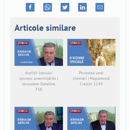
Articole similare
Acoliții Iranului
Povestea unei
sporesc amenințările |
chemări | Mapamond
Jerusalem Dateline
Creștin 1149
738