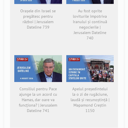
Orașele din Israel se
Au fost oprite
pregătesc pentru
loviturile împotriva
război | Jerusalem
Iranului și continuă
Dateline 739
negocierile |
Jerusalem Dateline
740
Consiliul pentru Pace
Apelul președintelui
ajunge la un acord cu
la o zi de rugăciune,
Hamas, dar oare va
laudă și recunoștință |
funcționa? | Jerusalem
Mapamond Creștin
Dateline 741
1150