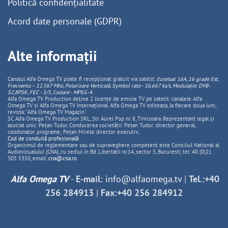
Politică confidențialitate
Acord date personale (GDPR)
Alte informații
Canalul Alfa Omega TV poate fi recepționat gratuit via satelit:
Eutelsat 16A, 16 grade Est,
Frecventa – 12.567 Mhz, Polarizare
Vertica
lă, Symbol rate - 16.667 ks/s, Modulație: DVB-
S2,8PSK, FEC - 3/5, Codare - MPEG-4
.
Alfa Omega TV Production deține 2 licențe de emisie TV pe satelit: canalele Alfa
Omega TV și Alfa Omega TV Internațional. Alfa Omega TV editeaza, la fiecare doua luni,
revista: "Alfa Omega TV Magazin".
SC Alfa Omega TV Production SRL, Str Aurel Pop nr. 8, Timisoara. Reprezentant legal și
asociat unic: Pețan Tudor. Conducerea societății: Pețan Tudor: director general,
coodonator programe; Pețan Mirela: director executiv;
Cod de conduită profesională
Organismul de reglementare sau de supraveghere competent este Consiliul National al
Audiovizualului (CNA), cu sediul in Bd. Libertatii nr.14, sector 5, Bucuresti, tel: 40 (0)21
305 5350, email:
cna@cna.ro
Alfa Omega TV
-
E-mail:
info@alfaomega.tv
|
Tel.:+40
256 284913
|
Fax:+40 256 284912