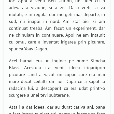
loc. Apoi a venit Ben Gurion, un lider cu o
adevarata viziune, si a zis: Daca vreti sa va
mutati, e in regula, dar mergeti mai departe, in
sud, nu inapoi in nord. Am stat aici si am
continuat treaba. Am facut un experiment, dar
ne chinuiam in continuare. Apoi ne-am intalnit
cu omul care a inventat irigarea prin picurare,
spunea Yoav Dagan.
Acel barbat era un inginer pe nume Simcha
Blass. Acestuia i-a venit ideea irigariiprin
picurare cand a vazut un copac care era mai
mare decat ceilalti din jur. Dupa ce a sapat la
radacina lui, a descoperit ca era udat printr-o
scurgere a unei tevi subterane.
Asta i-a dat ideea, dar au durat cativa ani, pana
a fost introdus plasticul, pentru a incepe sa faca