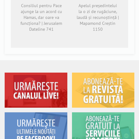
Consiliul pentru Pace
Apelul președintelui
ajunge la un acord cu
la o zi de rugăciune,
Hamas, dar oare va
laudă și recunoștință |
funcționa? | Jerusalem
Mapamond Creștin
Dateline 741
1150