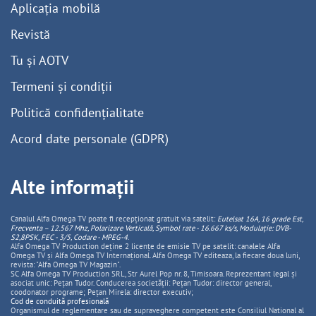
Aplicația mobilă
Revistă
Tu și AOTV
Termeni și condiții
Politică confidențialitate
Acord date personale (GDPR)
Alte informații
Canalul Alfa Omega TV poate fi recepționat gratuit via satelit:
Eutelsat 16A, 16 grade Est,
Frecventa – 12.567 Mhz, Polarizare
Vertica
lă, Symbol rate - 16.667 ks/s, Modulație: DVB-
S2,8PSK, FEC - 3/5, Codare - MPEG-4
.
Alfa Omega TV Production deține 2 licențe de emisie TV pe satelit: canalele Alfa
Omega TV și Alfa Omega TV Internațional. Alfa Omega TV editeaza, la fiecare doua luni,
revista: "Alfa Omega TV Magazin".
SC Alfa Omega TV Production SRL, Str Aurel Pop nr. 8, Timisoara. Reprezentant legal și
asociat unic: Pețan Tudor. Conducerea societății: Pețan Tudor: director general,
coodonator programe; Pețan Mirela: director executiv;
Cod de conduită profesională
Organismul de reglementare sau de supraveghere competent este Consiliul National al