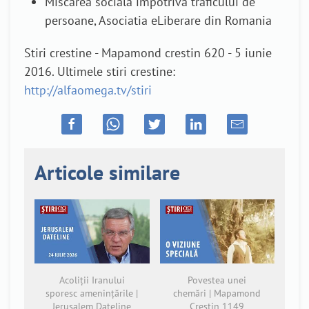
Miscarea sociala impotriva traficului de
persoane, Asociatia eLiberare din Romania
Stiri crestine - Mapamond crestin 620 - 5 iunie
2016. Ultimele stiri crestine:
http://alfaomega.tv/stiri
Articole similare
Acoliții Iranului
Povestea unei
sporesc amenințările |
chemări | Mapamond
Jerusalem Dateline
Creștin 1149