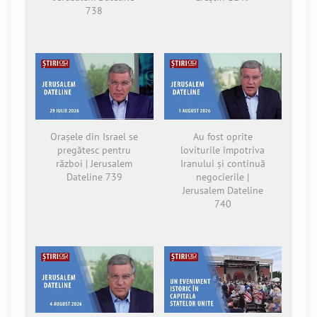
738
Orașele din Israel se
Au fost oprite
pregătesc pentru
loviturile împotriva
război | Jerusalem
Iranului și continuă
Dateline 739
negocierile |
Jerusalem Dateline
740