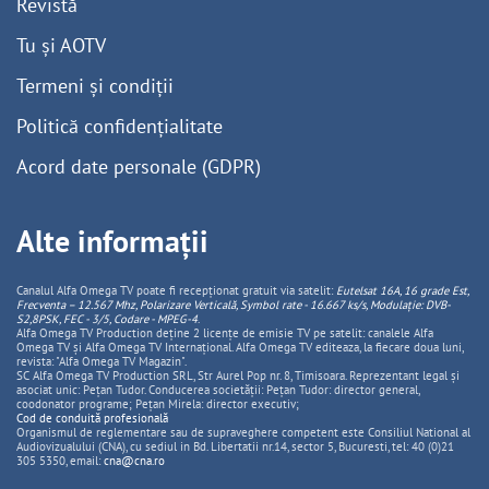
Revistă
Tu și AOTV
Termeni și condiții
Politică confidențialitate
Acord date personale (GDPR)
Alte informații
Canalul Alfa Omega TV poate fi recepționat gratuit via satelit:
Eutelsat 16A, 16 grade Est,
Frecventa – 12.567 Mhz, Polarizare
Vertica
lă, Symbol rate - 16.667 ks/s, Modulație: DVB-
S2,8PSK, FEC - 3/5, Codare - MPEG-4
.
Alfa Omega TV Production deține 2 licențe de emisie TV pe satelit: canalele Alfa
Omega TV și Alfa Omega TV Internațional. Alfa Omega TV editeaza, la fiecare doua luni,
revista: "Alfa Omega TV Magazin".
SC Alfa Omega TV Production SRL, Str Aurel Pop nr. 8, Timisoara. Reprezentant legal și
asociat unic: Pețan Tudor. Conducerea societății: Pețan Tudor: director general,
coodonator programe; Pețan Mirela: director executiv;
Cod de conduită profesională
Organismul de reglementare sau de supraveghere competent este Consiliul National al
Audiovizualului (CNA), cu sediul in Bd. Libertatii nr.14, sector 5, Bucuresti, tel: 40 (0)21
305 5350, email:
cna@cna.ro