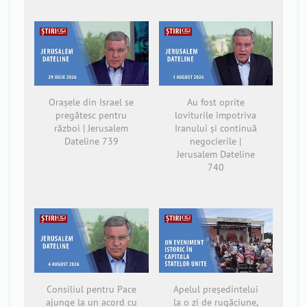
Orașele din Israel se
Au fost oprite
pregătesc pentru
loviturile împotriva
război | Jerusalem
Iranului și continuă
Dateline 739
negocierile |
Jerusalem Dateline
740
Consiliul pentru Pace
Apelul președintelui
ajunge la un acord cu
la o zi de rugăciune,