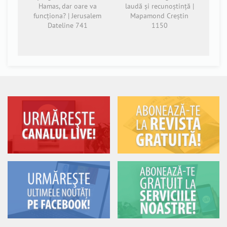
Hamas, dar oare va
laudă și recunoștință |
funcționa? | Jerusalem
Mapamond Creștin
Dateline 741
1150