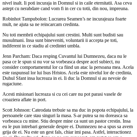
nivel inalt. Ii poti incuraja in Domnul si in caile eternitatii. Asa ceva
astept cu nerabdare cand vom fi in cer cu totii, din nou, impreuna.
Robinhot Tampubolon: Lucrarea Seamen’s ne incurajeaza foarte
mult, ne ajuta sa ne reincarcam credinta.
Nu toti membrii echipajului sunt crestini. Multi sunt budisti sau
musulmani. Insa sunt bineveniti, voluntarii ii accepta pe toti,
indiferent in ce stadiu al credintei umbla.
Jenn Parcham: Daca resping Cuvantul lui Dumnezeu, daca nu le
pasa ce le spun si nu vor sa vorbeasca despre acel subiect, nu
consider comportamentul lor ca fiind un atac la persoana mea. Acela
este raspunsul lor lui Isus Hristos. Acela este nivelul lor de credinta,
Duhul Sfant insa lucreaza in ei. Ii duc la Domnul si au nevoie de
rugaciune.
Acesti misionari lucreaza si cu cei care nu pot parasi vasele de
croaziera aflate in port.
Scott Johnson: Cateodata trebuie sa ma duc in popota echipajului, la
persoanele care stau singuri la masa. S-ar putea sa nu doreasca sa
vorbeasca cu mine. Stiu despre mine ca sunt un pastor crestin. Insa
eu le pun intrebari generale despre ei. Dumnezeu ne-a spus sa avem
grija de ei. Nu este un gest fals, chiar imi pasa. Astfel, interactionez