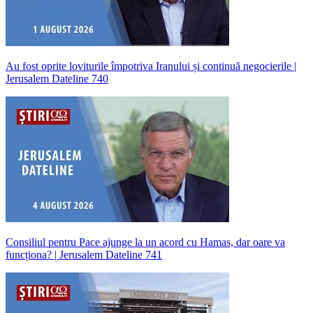
Au fost oprite loviturile împotriva Iranului și continuă negocierile |
Jerusalem Dateline 740
Consiliul pentru Pace ajunge la un acord cu Hamas, dar oare va
funcționa? | Jerusalem Dateline 741