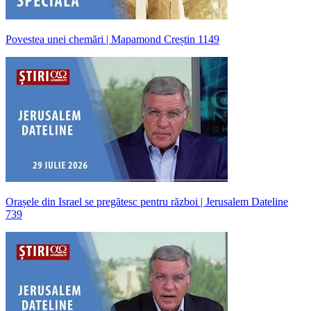
Povestea unei chemări | Mapamond Creștin 1149
Orașele din Israel se pregătesc pentru război | Jerusalem Dateline
739