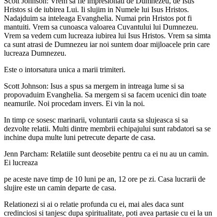
Scott Johnson: Vrem sa fie impresionati de Dumnezeu, de Isus
Hristos si de iubirea Lui. Ii slujim in Numele lui Isus Hristos.
Nadajduim sa inteleaga Evanghelia. Numai prin Hristos pot fi
mantuiti. Vrem sa cunoasca valoarea Cuvantului lui Dumnezeu.
Vrem sa vedem cum lucreaza iubirea lui Isus Hristos. Vrem sa simta
ca sunt atrasi de Dumnezeu iar noi suntem doar mijloacele prin care
lucreaza Dumnezeu.
Este o intorsatura unica a marii trimiteri.
Scott Johnson: Isus a spus sa mergem in intreaga lume si sa
propovaduim Evanghelia. Sa mergem si sa facem ucenici din toate
neamurile. Noi procedam invers. Ei vin la noi.
In timp ce sosesc marinarii, voluntarii cauta sa slujeasca si sa
dezvolte relatii. Multi dintre membrii echipajului sunt rabdatori sa se
inchine dupa multe luni petrecute departe de casa.
Jenn Parcham: Relatiile sunt deosebite pentru ca ei nu au un camin.
Ei lucreaza
pe aceste nave timp de 10 luni pe an, 12 ore pe zi. Casa lucrarii de
slujire este un camin departe de casa.
Relationezi si ai o relatie profunda cu ei, mai ales daca sunt
credinciosi si tanjesc dupa spiritualitate, poti avea partasie cu ei la un