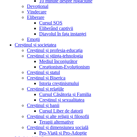
10 minute despre rugăciune
Devoțional
Vindecare
Eliberare
Cursul SOS
Eliberând captivii
Diavolul în fața instanței
Emoții
Creștinul și societatea
Creștinul și profesia-educația
Creștinul și știința-tehnologia
Mediul înconjurător
Creaționism-Evoluționism
Creștinul și statul
Creștinul și Biserica
Istoria creștinismului
Creștinul și relațiile
Cursul Căsătoria și Familia
Creștinul și sexualitatea
Creștinul și banii
Cursul Liber de datorii
Creștinul și alte religii și filosofii
Terapii alternative
Creștinul și dimensiunea socială
Pro-Viață și Pro-Adopție