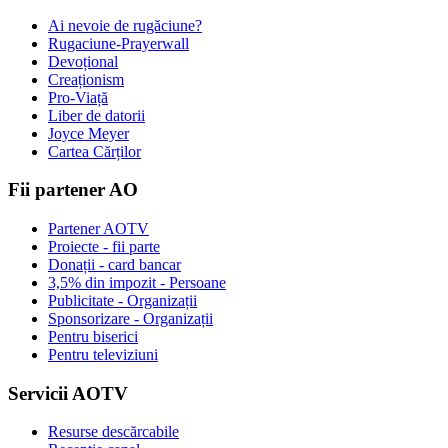
Ai nevoie de rugăciune?
Rugaciune-Prayerwall
Devoțional
Creaționism
Pro-Viață
Liber de datorii
Joyce Meyer
Cartea Cărților
Fii partener AO
Partener AOTV
Proiecte - fii parte
Donații - card bancar
3,5% din impozit - Persoane
Publicitate - Organizații
Sponsorizare - Organizații
Pentru biserici
Pentru televiziuni
Servicii AOTV
Resurse descărcabile