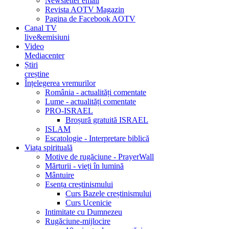
Newsletter email
Revista AOTV Magazin
Pagina de Facebook AOTV
Canal TV
live&emisiuni
Video
Mediacenter
Știri
creștine
Înțelegerea vremurilor
România - actualități comentate
Lume - actualități comentate
PRO-ISRAEL
Broșură gratuită ISRAEL
ISLAM
Escatologie - Interpretare biblică
Viața spirituală
Motive de rugăciune - PrayerWall
Mărturii - vieți în lumină
Mântuire
Esența creștinismului
Curs Bazele creștinismului
Curs Ucenicie
Intimitate cu Dumnezeu
Rugăciune-mijlocire