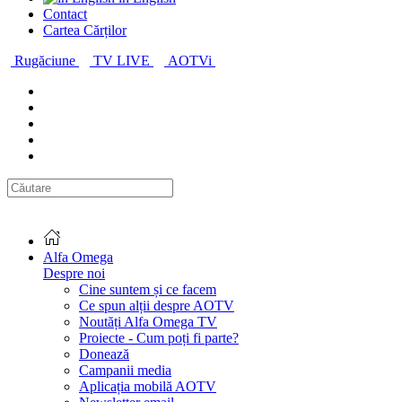
Contact
Cartea Cărților
Rugăciune
TV LIVE
AOTVi
Alfa Omega
Despre noi
Cine suntem și ce facem
Ce spun alții despre AOTV
Noutăți Alfa Omega TV
Proiecte - Cum poți fi parte?
Donează
Campanii media
Aplicația mobilă AOTV