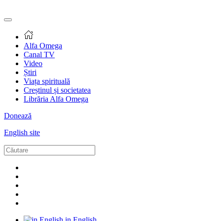
Alfa Omega
Canal TV
Video
Știri
Viața spirituală
Creștinul și societatea
Librăria Alfa Omega
Donează
English site
in English