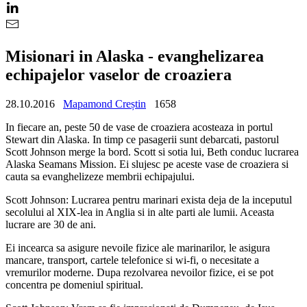
Misionari in Alaska - evanghelizarea
echipajelor vaselor de croaziera
28.10.2016
Mapamond Creștin
1658
In fiecare an, peste 50 de vase de croaziera acosteaza in portul
Stewart din Alaska. In timp ce pasagerii sunt debarcati, pastorul
Scott Johnson merge la bord. Scott si sotia lui, Beth conduc lucrarea
Alaska Seamans Mission. Ei slujesc pe aceste vase de croaziera si
cauta sa evanghelizeze membrii echipajului.
Scott Johnson: Lucrarea pentru marinari exista deja de la inceputul
secolului al XIX-lea in Anglia si in alte parti ale lumii. Aceasta
lucrare are 30 de ani.
Ei incearca sa asigure nevoile fizice ale marinarilor, le asigura
mancare, transport, cartele telefonice si wi-fi, o necesitate a
vremurilor moderne. Dupa rezolvarea nevoilor fizice, ei se pot
concentra pe domeniul spiritual.