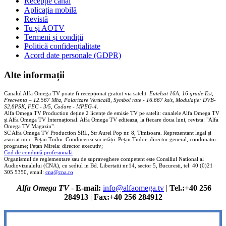
Recepție canal
Aplicația mobilă
Revistă
Tu și AOTV
Termeni și condiții
Politică confidențialitate
Acord date personale (GDPR)
Alte informații
Canalul Alfa Omega TV poate fi recepționat gratuit via satelit:
Eutelsat 16A, 16 grade Est,
Frecventa – 12.567 Mhz, Polarizare
Vertica
lă, Symbol rate - 16.667 ks/s, Modulație: DVB-
S2,8PSK, FEC - 3/5, Codare - MPEG-4
.
Alfa Omega TV Production deține 2 licențe de emisie TV pe satelit: canalele Alfa Omega TV
și Alfa Omega TV Internațional. Alfa Omega TV editeaza, la fiecare doua luni, revista: "Alfa
Omega TV Magazin".
SC Alfa Omega TV Production SRL, Str Aurel Pop nr. 8, Timisoara. Reprezentant legal și
asociat unic: Pețan Tudor. Conducerea societății: Pețan Tudor: director general, coodonator
programe; Pețan Mirela: director executiv;
Cod de conduită profesională
Organismul de reglementare sau de supraveghere competent este Consiliul National al
Audiovizualului (CNA), cu sediul in Bd. Libertatii nr.14, sector 5, Bucuresti, tel: 40 (0)21
305 5350, email:
cna@cna.ro
Alfa Omega TV
-
E-mail:
info@alfaomega.tv
|
Tel.:+40 256
284913
|
Fax:+40 256 284912