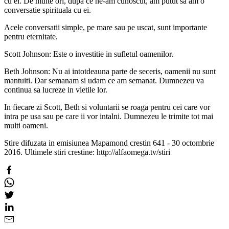
cu ei. De multe ori, dupa ce ne-am cunoscut, am putut sa am o
conversatie spirituala cu ei.
Acele conversatii simple, pe mare sau pe uscat, sunt importante
pentru eternitate.
Scott Johnson: Este o investitie in sufletul oamenilor.
Beth Johnson: Nu ai intotdeauna parte de seceris, oamenii nu sunt
mantuiti. Dar semanam si udam ce am semanat. Dumnezeu va
continua sa lucreze in vietile lor.
In fiecare zi Scott, Beth si voluntarii se roaga pentru cei care vor
intra pe usa sau pe care ii vor intalni. Dumnezeu le trimite tot mai
multi oameni.
Stire difuzata in emisiunea Mapamond crestin 641 - 30 octombrie
2016. Ultimele stiri crestine: http://alfaomega.tv/stiri