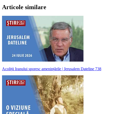
Articole similare
Acoliții Iranului sporesc amenințările | Jerusalem Dateline 738