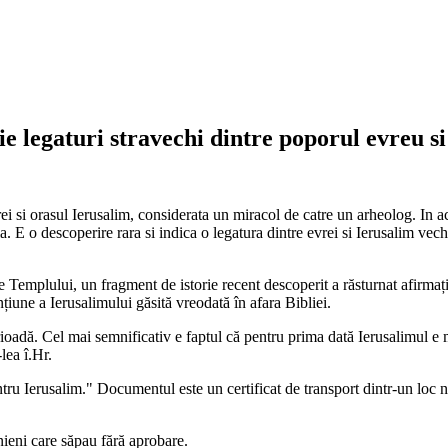
e legaturi stravechi dintre poporul evreu s
ei si orasul Ierusalim, considerata un miracol de catre un arheolog. I
tia. E o descoperire rara si indica o legatura dintre evrei si Ierusalim 
mplului, un fragment de istorie recent descoperit a răsturnat afirmația. 
ne a Ierusalimului găsită vreodată în afara Bibliei.
ioadă. Cel mai semnificativ e faptul că pentru prima dată Ierusalimul e me
lea î.Hr.
entru Ierusalim." Documentul este un certificat de transport dintr-un loc
nieni care săpau fără aprobare.