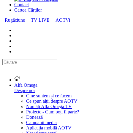
Contact
Cartea Cărților
Rugăciune
TV LIVE
AOTVi
Alfa Omega
Despre noi
Cine suntem și ce facem
Ce spun alții despre AOTV
Noutăți Alfa Omega TV
Proiecte - Cum poți fi parte?
Donează
Campanii media
Aplicația mobilă AOTV