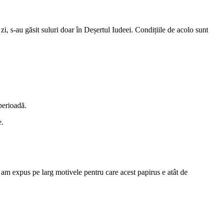
i, s-au găsit suluri doar în Deșertul Iudeei. Condițiile de acolo sunt
perioadă.
e.
i am expus pe larg motivele pentru care acest papirus e atât de