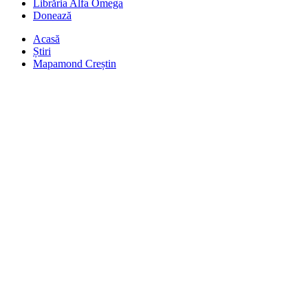
Librăria Alfa Omega
Donează
Acasă
Știri
Mapamond Creștin