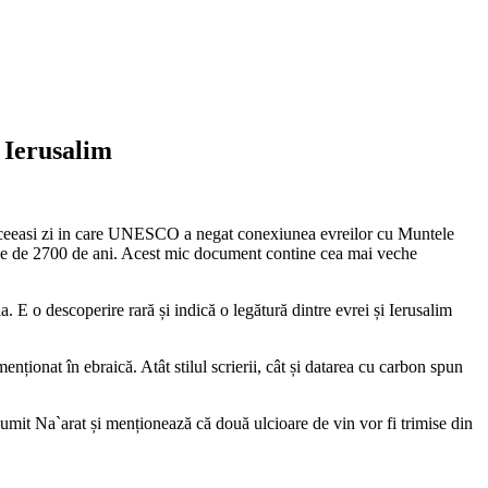
i Ierusalim
n aceeasi zi in care UNESCO a negat conexiunea evreilor cu Muntele
veche de 2700 de ani. Acest mic document contine cea mai veche
E o descoperire rară și indică o legătură dintre evrei și Ierusalim
nționat în ebraică. Atât stilul scrierii, cât și datarea cu carbon spun
 numit Na`arat și menționează că două ulcioare de vin vor fi trimise din