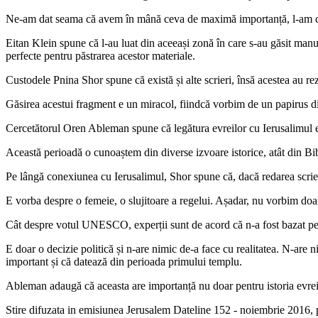
Ne-am dat seama că avem în mână ceva de maximă importanță, l-am citi
Eitan Klein spune că l-au luat din aceeași zonă în care s-au găsit manu
perfecte pentru păstrarea acestor materiale.
Custodele Pnina Shor spune că există și alte scrieri, însă acestea au rez
Găsirea acestui fragment e un miracol, fiindcă vorbim de un papirus d
Cercetătorul Oren Ableman spune că legătura evreilor cu Ierusalimul e
Această perioadă o cunoaștem din diverse izvoare istorice, atât din Bibli
Pe lângă conexiunea cu Ierusalimul, Shor spune că, dacă redarea scrieri
E vorba despre o femeie, o slujitoare a regelui. Așadar, nu vorbim doar 
Cât despre votul UNESCO, experții sunt de acord că n-a fost bazat pe r
E doar o decizie politică și n-are nimic de-a face cu realitatea. N-are
important și că datează din perioada primului templu.
Ableman adaugă că aceasta are importanță nu doar pentru istoria evreilo
Stire difuzata in emisiunea Jerusalem Dateline 152 - noiembrie 2016, 