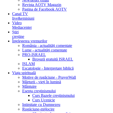
Newsletter email
Revista AOTV Magazin
Pagina de Facebook AOTV
Canal TV
live&emisiuni
Video
Mediacenter
Știri
creștine
Înțelegerea vremurilor
România - actualități comentate
Lume - actualități comentate
PRO-ISRAEL
Broșură gratuită ISRAEL
ISLAM
Escatologie - Interpretare biblică
Viața spirituală
Motive de rugăciune - PrayerWall
Mărturii - vieți în lumină
Mântuire
Esența creștinismului
Curs Bazele creștinismului
Curs Ucenicie
Intimitate cu Dumnezeu
Rugăciune-mijlocire