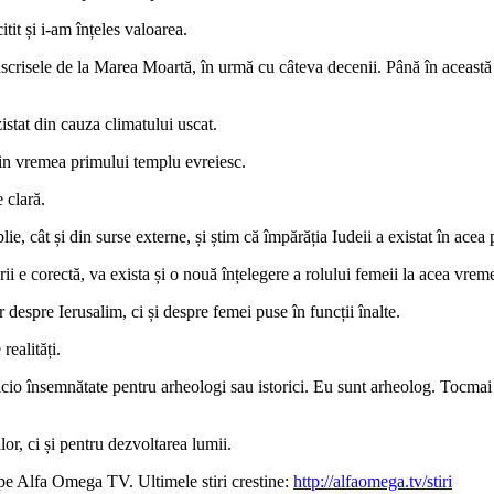
t și i-am înțeles valoarea.
scrisele de la Marea Moartă, în urmă cu câteva decenii. Până în această z
istat din cauza climatului uscat.
in vremea primului templu evreiesc.
 clară.
e, cât și din surse externe, și știm că împărăția Iudeii a existat în acea 
i e corectă, va exista și o nouă înțelegere a rolului femeii la acea vrem
despre Ierusalim, ci și despre femei puse în funcții înalte.
ealități.
 nicio însemnătate pentru arheologi sau istorici. Eu sunt arheolog. Tocma
r, ci și pentru dezvoltarea lumii.
pe Alfa Omega TV. Ultimele stiri crestine:
http://alfaomega.tv/stiri