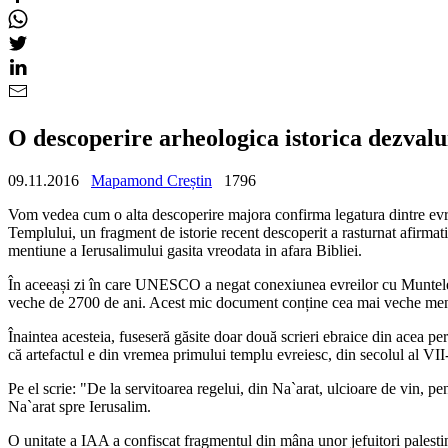
O descoperire arheologica istorica dezvalui
09.11.2016
Mapamond Creștin
1796
Vom vedea cum o alta descoperire majora confirma legatura dintre evr
Templului, un fragment de istorie recent descoperit a rasturnat afirma
mentiune a Ierusalimului gasita vreodata in afara Bibliei.
În aceeași zi în care UNESCO a negat conexiunea evreilor cu Muntele Te
veche de 2700 de ani. Acest mic document conține cea mai veche mențiu
Înaintea acesteia, fuseseră găsite doar două scrieri ebraice din acea per
că artefactul e din vremea primului templu evreiesc, din secolul al VII-
Pe el scrie: "De la servitoarea regelui, din Na`arat, ulcioare de vin, p
Na`arat spre Ierusalim.
O unitate a IAA a confiscat fragmentul din mâna unor jefuitori palesti