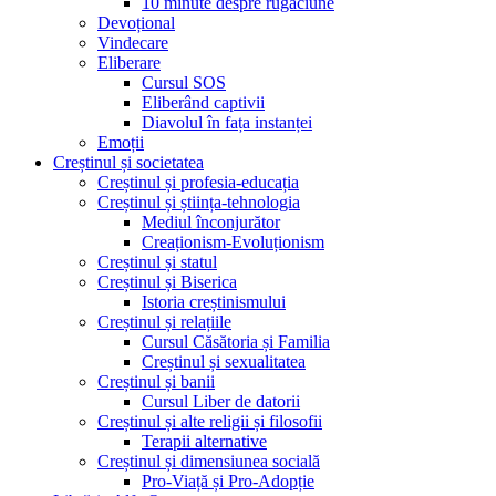
10 minute despre rugăciune
Devoțional
Vindecare
Eliberare
Cursul SOS
Eliberând captivii
Diavolul în fața instanței
Emoții
Creștinul și societatea
Creștinul și profesia-educația
Creștinul și știința-tehnologia
Mediul înconjurător
Creaționism-Evoluționism
Creștinul și statul
Creștinul și Biserica
Istoria creștinismului
Creștinul și relațiile
Cursul Căsătoria și Familia
Creștinul și sexualitatea
Creștinul și banii
Cursul Liber de datorii
Creștinul și alte religii și filosofii
Terapii alternative
Creștinul și dimensiunea socială
Pro-Viață și Pro-Adopție