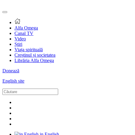
Alfa Omega
Canal TV
Video
Știri
Viața spirituală
Creștinul și societatea
Librăria Alfa Omega
Donează
English site
in English