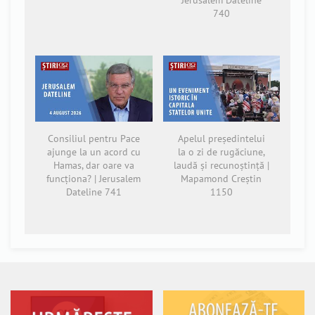
740
Consiliul pentru Pace
Apelul președintelui
ajunge la un acord cu
la o zi de rugăciune,
Hamas, dar oare va
laudă și recunoștință |
funcționa? | Jerusalem
Mapamond Creștin
Dateline 741
1150