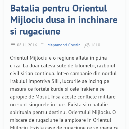
Batalia pentru Orientul
Mijlociu dusa in inchinare
si rugaciune
08.11.2016
Mapamond Creștin
1610
Orientul Mijlociu e o regiune aflata in plina
criza. La doar cateva sute de kilometri, razboiul
civil sirian continua. Intr-o campanie din nordul
Irakului impotriva SIIL, lucrurile se incing pe
masura ce fortele kurde si cele irakiene se
apropie de Mosul. Insa aceste conflicte militare
nu sunt singurele in curs. Exista si o batalie
spirituala pentru destinul Orientului Mijlociu. O
miscare de rugaciune ia amploare in Orientul
Mijlociu. Exista case de rugaciune ce se roaga ca