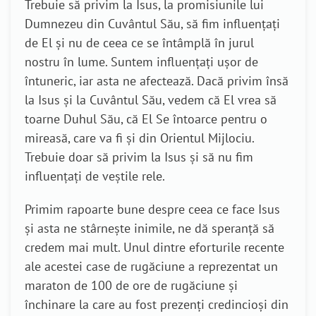
Trebuie să privim la Isus, la promisiunile lui
Dumnezeu din Cuvântul Său, să fim influențați
de El și nu de ceea ce se întâmplă în jurul
nostru în lume. Suntem influențați ușor de
întuneric, iar asta ne afectează. Dacă privim însă
la Isus și la Cuvântul Său, vedem că El vrea să
toarne Duhul Său, că El Se întoarce pentru o
mireasă, care va fi și din Orientul Mijlociu.
Trebuie doar să privim la Isus și să nu fim
influențați de veștile rele.
Primim rapoarte bune despre ceea ce face Isus
și asta ne stârnește inimile, ne dă speranță să
credem mai mult. Unul dintre eforturile recente
ale acestei case de rugăciune a reprezentat un
maraton de 100 de ore de rugăciune și
închinare la care au fost prezenți credincioși din