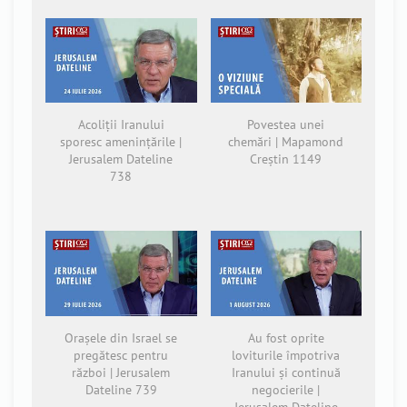
Acoliții Iranului
Povestea unei
sporesc amenințările |
chemări | Mapamond
Jerusalem Dateline
Creștin 1149
738
Orașele din Israel se
Au fost oprite
pregătesc pentru
loviturile împotriva
război | Jerusalem
Iranului și continuă
Dateline 739
negocierile |
Jerusalem Dateline