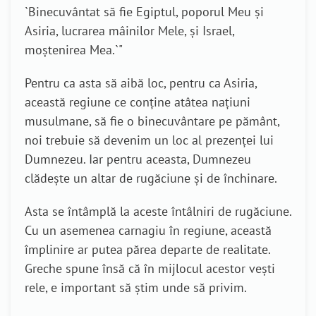
`Binecuvântat să fie Egiptul, poporul Meu și
Asiria, lucrarea mâinilor Mele, și Israel,
moștenirea Mea.`"
Pentru ca asta să aibă loc, pentru ca Asiria,
această regiune ce conține atâtea națiuni
musulmane, să fie o binecuvântare pe pământ,
noi trebuie să devenim un loc al prezenței lui
Dumnezeu. Iar pentru aceasta, Dumnezeu
clădește un altar de rugăciune și de închinare.
Asta se întâmplă la aceste întâlniri de rugăciune.
Cu un asemenea carnagiu în regiune, această
împlinire ar putea părea departe de realitate.
Greche spune însă că în mijlocul acestor vești
rele, e important să știm unde să privim.