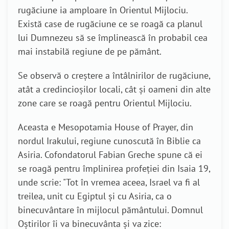
rugăciune ia amploare în Orientul Mijlociu.
Există case de rugăciune ce se roagă ca planul
lui Dumnezeu să se împlinească în probabil cea
mai instabilă regiune de pe pământ.
Se observă o creștere a întâlnirilor de rugăciune,
atât a credincioșilor locali, cât și oameni din alte
zone care se roagă pentru Orientul Mijlociu.
Aceasta e Mesopotamia House of Prayer, din
nordul Irakului, regiune cunoscută în Biblie ca
Asiria. Cofondatorul Fabian Greche spune că ei
se roagă pentru împlinirea profeției din Isaia 19,
unde scrie: "Tot în vremea aceea, Israel va fi al
treilea, unit cu Egiptul și cu Asiria, ca o
binecuvântare în mijlocul pământului. Domnul
Oștirilor îi va binecuvânta și va zice: