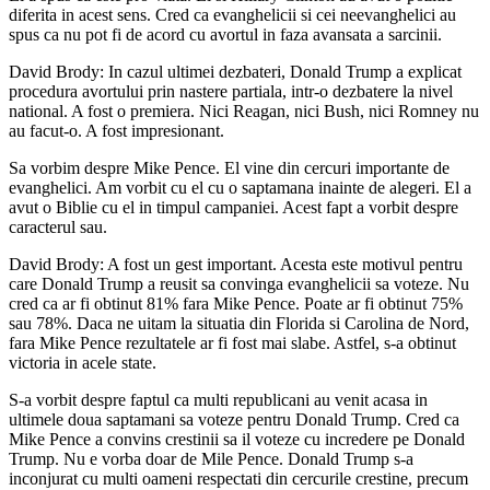
diferita in acest sens. Cred ca evanghelicii si cei neevanghelici au
spus ca nu pot fi de acord cu avortul in faza avansata a sarcinii.
David Brody: In cazul ultimei dezbateri, Donald Trump a explicat
procedura avortului prin nastere partiala, intr-o dezbatere la nivel
national. A fost o premiera. Nici Reagan, nici Bush, nici Romney nu
au facut-o. A fost impresionant.
Sa vorbim despre Mike Pence. El vine din cercuri importante de
evanghelici. Am vorbit cu el cu o saptamana inainte de alegeri. El a
avut o Biblie cu el in timpul campaniei. Acest fapt a vorbit despre
caracterul sau.
David Brody: A fost un gest important. Acesta este motivul pentru
care Donald Trump a reusit sa convinga evanghelicii sa voteze. Nu
cred ca ar fi obtinut 81% fara Mike Pence. Poate ar fi obtinut 75%
sau 78%. Daca ne uitam la situatia din Florida si Carolina de Nord,
fara Mike Pence rezultatele ar fi fost mai slabe. Astfel, s-a obtinut
victoria in acele state.
S-a vorbit despre faptul ca multi republicani au venit acasa in
ultimele doua saptamani sa voteze pentru Donald Trump. Cred ca
Mike Pence a convins crestinii sa il voteze cu incredere pe Donald
Trump. Nu e vorba doar de Mile Pence. Donald Trump s-a
inconjurat cu multi oameni respectati din cercurile crestine, precum