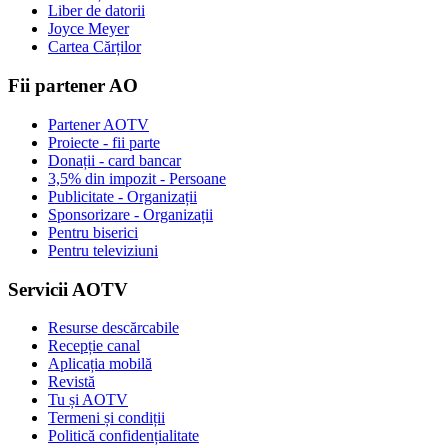
Liber de datorii
Joyce Meyer
Cartea Cărților
Fii partener AO
Partener AOTV
Proiecte - fii parte
Donații - card bancar
3,5% din impozit - Persoane
Publicitate - Organizații
Sponsorizare - Organizații
Pentru biserici
Pentru televiziuni
Servicii AOTV
Resurse descărcabile
Recepție canal
Aplicația mobilă
Revistă
Tu și AOTV
Termeni și condiții
Politică confidențialitate