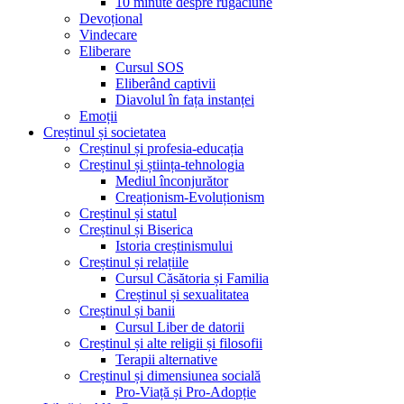
10 minute despre rugăciune
Devoțional
Vindecare
Eliberare
Cursul SOS
Eliberând captivii
Diavolul în fața instanței
Emoții
Creștinul și societatea
Creștinul și profesia-educația
Creștinul și știința-tehnologia
Mediul înconjurător
Creaționism-Evoluționism
Creștinul și statul
Creștinul și Biserica
Istoria creștinismului
Creștinul și relațiile
Cursul Căsătoria și Familia
Creștinul și sexualitatea
Creștinul și banii
Cursul Liber de datorii
Creștinul și alte religii și filosofii
Terapii alternative
Creștinul și dimensiunea socială
Pro-Viață și Pro-Adopție