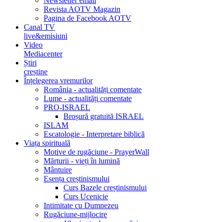
Newsletter email
Revista AOTV Magazin
Pagina de Facebook AOTV
Canal TV
live&emisiuni
Video
Mediacenter
Știri
creștine
Înțelegerea vremurilor
România - actualități comentate
Lume - actualități comentate
PRO-ISRAEL
Broșură gratuită ISRAEL
ISLAM
Escatologie - Interpretare biblică
Viața spirituală
Motive de rugăciune - PrayerWall
Mărturii - vieți în lumină
Mântuire
Esența creștinismului
Curs Bazele creștinismului
Curs Ucenicie
Intimitate cu Dumnezeu
Rugăciune-mijlocire