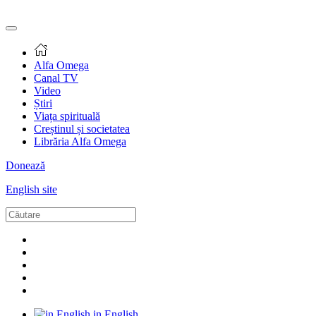
Alfa Omega
Canal TV
Video
Știri
Viața spirituală
Creștinul și societatea
Librăria Alfa Omega
Donează
English site
in English