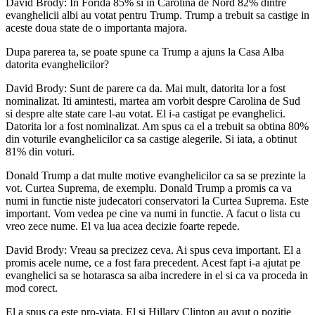
David Brody: In Forida 85% si in Carolina de Nord 82% dintre
evanghelicii albi au votat pentru Trump. Trump a trebuit sa castige in
aceste doua state de o importanta majora.
Dupa parerea ta, se poate spune ca Trump a ajuns la Casa Alba
datorita evanghelicilor?
David Brody: Sunt de parere ca da. Mai mult, datorita lor a fost
nominalizat. Iti amintesti, martea am vorbit despre Carolina de Sud
si despre alte state care l-au votat. El i-a castigat pe evanghelici.
Datorita lor a fost nominalizat. Am spus ca el a trebuit sa obtina 80%
din voturile evanghelicilor ca sa castige alegerile. Si iata, a obtinut
81% din voturi.
Donald Trump a dat multe motive evanghelicilor ca sa se prezinte la
vot. Curtea Suprema, de exemplu. Donald Trump a promis ca va
numi in functie niste judecatori conservatori la Curtea Suprema. Este
important. Vom vedea pe cine va numi in functie. A facut o lista cu
vreo zece nume. El va lua acea decizie foarte repede.
David Brody: Vreau sa precizez ceva. Ai spus ceva important. El a
promis acele nume, ce a fost fara precedent. Acest fapt i-a ajutat pe
evanghelici sa se hotarasca sa aiba incredere in el si ca va proceda in
mod corect.
El a spus ca este pro-viata. El si Hillary Clinton au avut o pozitie