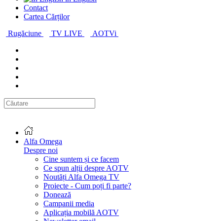
Contact
Cartea Cărților
Rugăciune
TV LIVE
AOTVi
Alfa Omega
Despre noi
Cine suntem și ce facem
Ce spun alții despre AOTV
Noutăți Alfa Omega TV
Proiecte - Cum poți fi parte?
Donează
Campanii media
Aplicația mobilă AOTV