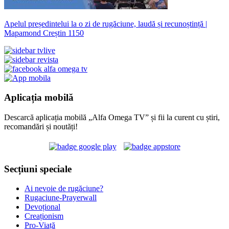
Apelul președintelui la o zi de rugăciune, laudă și recunoștință |
Mapamond Creștin 1150
Aplicația mobilă
Descarcă aplicația mobilă „Alfa Omega TV” și fii la curent cu știri,
recomandări și noutăți!
Secțiuni speciale
Ai nevoie de rugăciune?
Rugaciune-Prayerwall
Devoțional
Creaționism
Pro-Viață